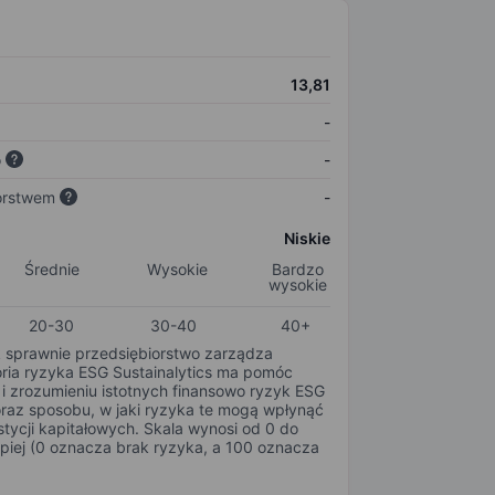
13,81
-
o
-
orstwem
-
Niskie
Średnie
Wysokie
Bardzo
wysokie
20-30
30-40
40+
k sprawnie przedsiębiorstwo zarządza
oria ryzyka ESG Sustainalytics ma pomóc
i zrozumieniu istotnych finansowo ryzyk ESG
oraz sposobu, w jaki ryzyka te mogą wpłynąć
tycji kapitałowych. Skala wynosi od 0 do
epiej (0 oznacza brak ryzyka, a 100 oznacza