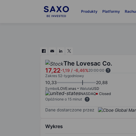
Produkty
Platformy
Rachu
The Lovesac Co.
17,22
-1,19
/
-6,46%
20:00:00
Zakres 52-tygodniowy
10,33
20,88
Symbol
LOVE:xnas
Waluta
USD
NASDAQ
Closed
Opóźnione o 15 minut
Dane dostarczone przez
Wykres
Chart