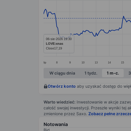
Line chart with 295 data points.
The chart has 1 X axis displaying categ
The chart has 1 Y axis displaying value
06-sie-2026 19:30
LOVE:xnas
Close
17,19
lip
8
9
10
13
14
15
End of interactive chart.
W ciągu dnia
1 tydz.
1 m-c.
3
Otwórz konto
aby uzyskać dostęp do więks
Warto wiedzieć:
Inwestowanie w akcje zazwyc
całość swojej inwestycji. Przeszłe wyniki te
zmienione przez Saxo.
Zobacz pełne zrzecz
Notowania
Bid