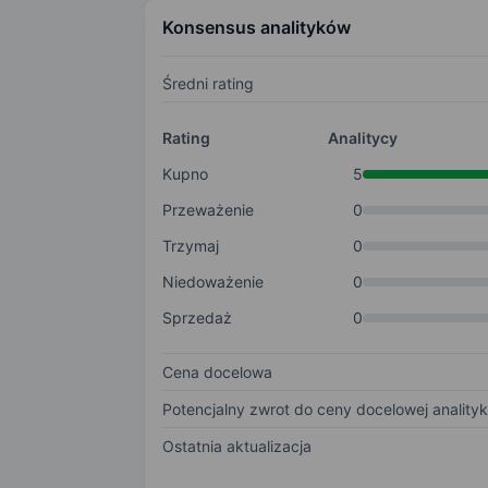
Konsensus analityków
Średni rating
Rating
Analitycy
Kupno
5
Przeważenie
0
Trzymaj
0
Niedoważenie
0
Sprzedaż
0
Cena docelowa
Potencjalny zwrot do ceny docelowej anality
Ostatnia aktualizacja