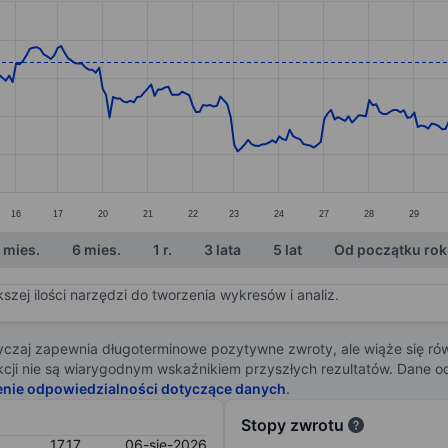
ories.
s. Data ranges from 15.81 to 19.23.
16
17
20
21
22
23
24
27
28
29
 mies.
6 mies.
1 r.
3 lata
5 lat
Od początku ro
zej ilości narzędzi do tworzenia wykresów i analiz.
zaj zapewnia długoterminowe pozytywne zwroty, ale wiąże się rów
j akcji nie są wiarygodnym wskaźnikiem przyszłych rezultatów. Dane
enie odpowiedzialności dotyczące danych
.
Stopy zwrotu
17,17
06-sie-2026