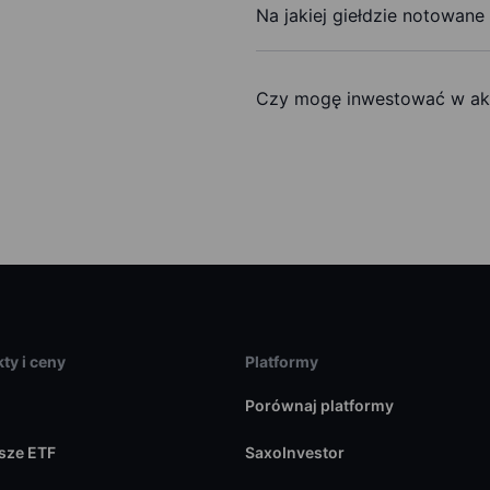
Na jakiej giełdzie notowane
Czy mogę inwestować w ak
ty i ceny
Platformy
Porównaj platformy
sze ETF
SaxoInvestor