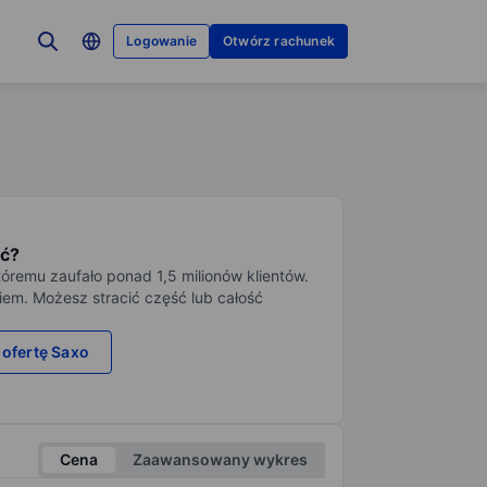
Logowanie
Otwórz rachunek
ć?
tóremu zaufało ponad 1,5 milionów klientów.
iem. Możesz stracić część lub całość
 ofertę Saxo
Cena
Zaawansowany wykres