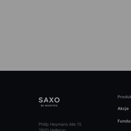
Produk
Akcje
Fundu
Philip Heymans Alle 15
2900 Hellerup