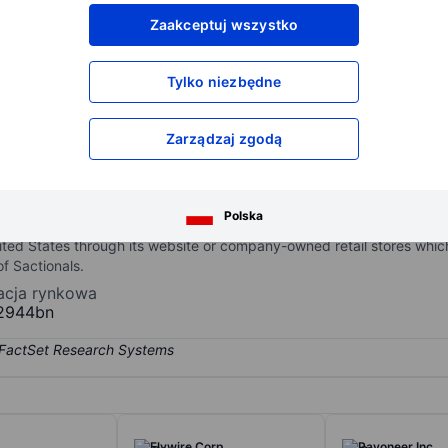
XXXXXXX
XXXXXXX
Zaakceptuj wszystko
XXXXXXX
XXXXXXX
XXXXXXX
XXXXXXX
Tylko niezbędne
Otwórz konto
aby uzyskać dostęp do większej ilości n
XXXXXXX
XXXXXXX
Zarządzaj zgodą
lls alternative furniture which is comprised of modular couches ca
Polska
ories such as sactional-specific drink holders, Footsac blankets, decor
ited States through its website or company-owned retail stores whic
of Sactionals.
zacja rynkowa
2944bn
Flywire Corp.
Payoneer Inc