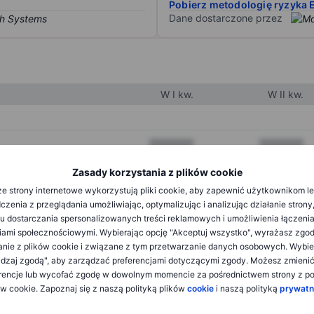
Pobierz metodologię ryzyka 
Dane dostarczone przez
W I kw.
W II kw.
XXXXXXX
XXXXXXX
XXXXXXX
XXXXXXX
Zasady korzystania z plików cookie
e strony internetowe wykorzystują pliki cookie, aby zapewnić użytkownikom l
XXXXXXX
XXXXXXX
zenia z przeglądania umożliwiając, optymalizując i analizując działanie strony
u dostarczania spersonalizowanych treści reklamowych i umożliwienia łączenia
ami społecznościowymi. Wybierając opcję "Akceptuj wszystko", wyrażasz zgo
XXXXXXX
XXXXXXX
anie z plików cookie i związane z tym przetwarzanie danych osobowych. Wybie
dzaj zgodą", aby zarządzać preferencjami dotyczącymi zgody. Możesz zmieni
XXXXXXX
XXXXXXX
rencje lub wycofać zgodę w dowolnym momencie za pośrednictwem strony z po
ów cookie. Zapoznaj się z naszą polityką plików
cookie
i naszą polityką
prywatn