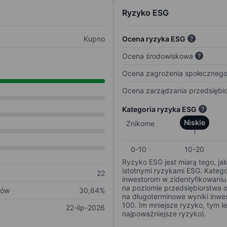
Ryzyko ESG
Kupno
Ocena ryzyka ESG
Ocena środowiskowa
Ocena zagrożenia społeczneg
Ocena zarządzania przedsiębi
Kategoria ryzyka ESG
Niskie
Znikome
0-10
10-20
Ryzyko ESG jest miarą tego, ja
istotnymi ryzykami ESG. Kateg
22
inwestorom w zidentyfikowaniu 
na poziomie przedsiębiorstwa 
ków
30,64%
na długoterminowe wyniki inwes
100. Im mniejsze ryzyko, tym l
22-lip-2026
najpoważniejsze ryzyko).