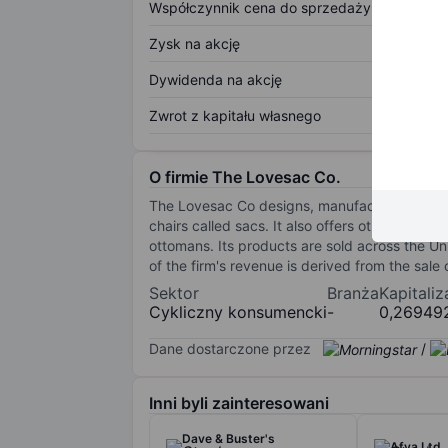
Współczynnik cena do sprzedaży
Zysk na akcję
Dywidenda na akcję
Zwrot z kapitału własnego
O firmie The Lovesac Co.
The Lovesac Co designs, manufactures and se
chairs called sacs. It also offers other access
ottomans. Its products are sold across the Un
of the firm's revenue is derived from the sale 
Sektor
Branża
Kapitali
Cykliczny konsumencki
-
0,26949
Dane dostarczone przez
/
Inni byli zainteresowani
Dave & Buster's
Afya Ltd