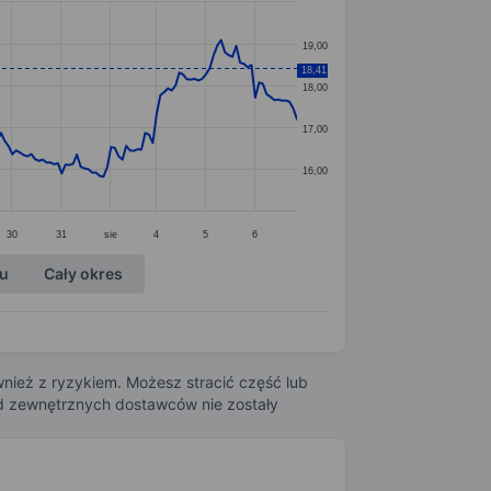
19,00
18,41
18,00
17,00
16,00
30
31
sie
4
5
6
ku
Cały okres
nież z ryzykiem. Możesz stracić część lub
 od zewnętrznych dostawców nie zostały