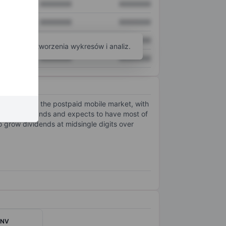
XXXXXXX
XXXXXXX
XXXXXXX
XXXXXXX
XXXXXXX
XXXXXXX
arzędzi do tworzenia wykresów i analiz.
XXXXXXX
XXXXXXX
 and 20% of the postpaid mobile market, with
 the Netherlands and expects to have most of
 grow dividends at midsingle digits over
 NV