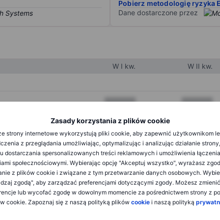
Pobierz metodologię ryzyka 
Dane dostarczone przez
W I kw.
W II kw.
XXXXXXX
XXXXXXX
XXXXXXX
XXXXXXX
Zasady korzystania z plików cookie
e strony internetowe wykorzystują pliki cookie, aby zapewnić użytkownikom l
XXXXXXX
XXXXXXX
zenia z przeglądania umożliwiając, optymalizując i analizując działanie strony
u dostarczania spersonalizowanych treści reklamowych i umożliwienia łączenia
ami społecznościowymi. Wybierając opcję "Akceptuj wszystko", wyrażasz zgo
XXXXXXX
XXXXXXX
anie z plików cookie i związane z tym przetwarzanie danych osobowych. Wybie
dzaj zgodą", aby zarządzać preferencjami dotyczącymi zgody. Możesz zmieni
XXXXXXX
XXXXXXX
rencje lub wycofać zgodę w dowolnym momencie za pośrednictwem strony z po
ów cookie. Zapoznaj się z naszą polityką plików
cookie
i naszą polityką
prywatn