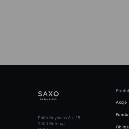
Produk
Akcje
Fundu
Philip Heymans Alle 15
2900 Hellerup
Obliga