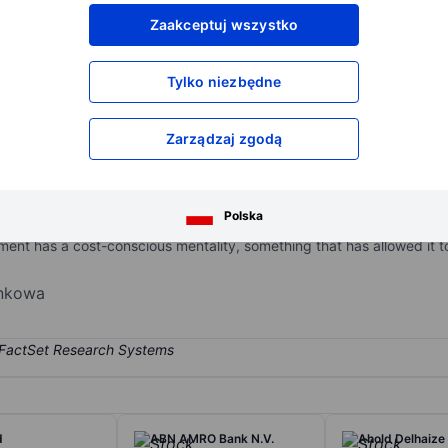
XXXXXXX
XXXXXXX
Zaakceptuj wszystko
XXXXXXX
XXXXXXX
XXXXXXX
XXXXXXX
Tylko niezbędne
Otwórz konto
aby uzyskać dostęp do większej ilości n
XXXXXXX
XXXXXXX
Zarządzaj zgodą
rator in the Netherlands. It has 40% share of the broadband market
Polska
mobile) as main competitors. KPN is rolling out fiber to the home in
t has a cost-conscious mentality, something that has allowed it to
ynkowa
d
ABN AMRO Bank N.V.
Ahold Delhaize