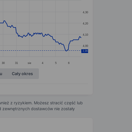
4,30
4,20
4,10
4,00
3,96
30
31
sie
4
5
6
ku
Cały okres
nież z ryzykiem. Możesz stracić część lub
 od zewnętrznych dostawców nie zostały