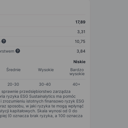
17,89
3,31
o
10,75
orstwem
3,84
Niskie
Średnie
Wysokie
Bardzo
wysokie
20-30
30-40
40+
k sprawnie przedsiębiorstwo zarządza
oria ryzyka ESG Sustainalytics ma pomóc
i zrozumieniu istotnych finansowo ryzyk ESG
oraz sposobu, w jaki ryzyka te mogą wpłynąć
tycji kapitałowych. Skala wynosi od 0 do
epiej (0 oznacza brak ryzyka, a 100 oznacza