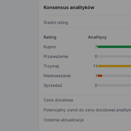
Konsensus analityków
Średni rating
Rating
Analitycy
Kupno
7
Przeważenie
0
Trzymaj
11
Niedoważenie
1
Sprzedaż
0
Cena docelowa
Potencjalny zwrot do ceny docelowej anality
Ostatnia aktualizacja