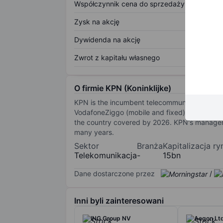
Współczynnik cena do sprzedaży
Zysk na akcję
Dywidenda na akcję
Zwrot z kapitału własnego
O firmie KPN (Koninklijke)
KPN is the incumbent telecommunications ope
VodafoneZiggo (mobile and fixed) and Odido (
the country covered by 2026. KPN's managemen
many years.
Sektor
Branża
Kapitalizacja r
Telekomunikacja
-
15bn
Dane dostarczone przez
/
Inni byli zainteresowani
ING Group NV
Aegon Lt