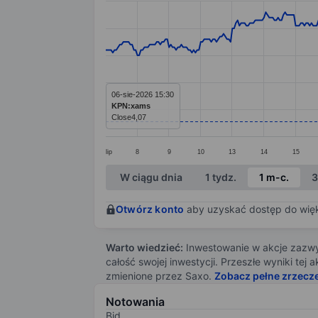
Line chart with 414 data points.
The chart has 1 X axis displaying categ
The chart has 1 Y axis displaying value
06-sie-2026 15:30
KPN:xams
Close
4,07
lip
8
9
10
13
14
15
End of interactive chart.
W ciągu dnia
1 tydz.
1 m-c.
3
Otwórz konto
aby uzyskać dostęp do więks
Warto wiedzieć:
Inwestowanie w akcje zazwyc
całość swojej inwestycji. Przeszłe wyniki te
zmienione przez Saxo.
Zobacz pełne zrzecz
Notowania
Bid