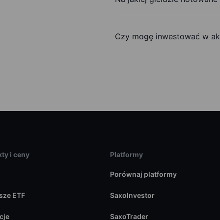
Czy mogę inwestować w akc
ty i ceny
Platformy
Porównaj platformy
sze ETF
SaxoInvestor
cje
SaxoTrader