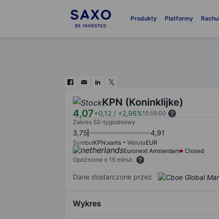
Produkty
Platformy
Rachu
KPN (Koninklijke)
4,07
+0,12
/
+2,96%
15:55:00
Zakres 52-tygodniowy
3,75
4,91
Symbol
KPN:xams
Waluta
EUR
Euronext Amsterdam
Closed
Opóźnione o 15 minut
Dane dostarczone przez
Wykres
Chart