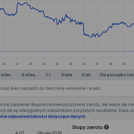
ories.
s. Data ranges from 3.95 to 4.38.
16
17
20
21
22
23
24
27
28
29
 mies.
6 mies.
1 r.
3 lata
5 lat
Od początku ro
zej ilości narzędzi do tworzenia wykresów i analiz.
zaj zapewnia długoterminowe pozytywne zwroty, ale wiąże się rów
j akcji nie są wiarygodnym wskaźnikiem przyszłych rezultatów. Dane
enie odpowiedzialności dotyczące danych
.
Stopy zwrotu
4,07
06-sie-2026