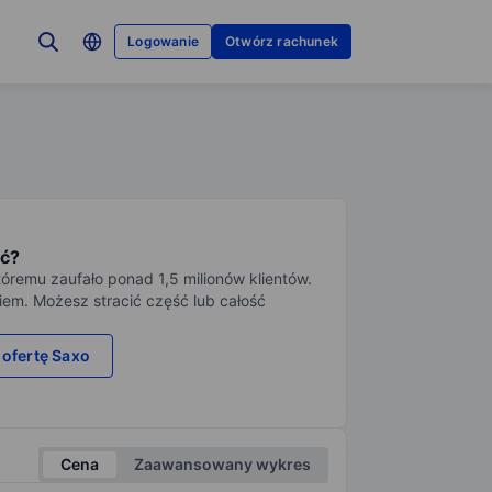
Logowanie
Otwórz rachunek
ć?
tóremu zaufało ponad 1,5 milionów klientów.
iem. Możesz stracić część lub całość
 ofertę Saxo
Cena
Zaawansowany wykres