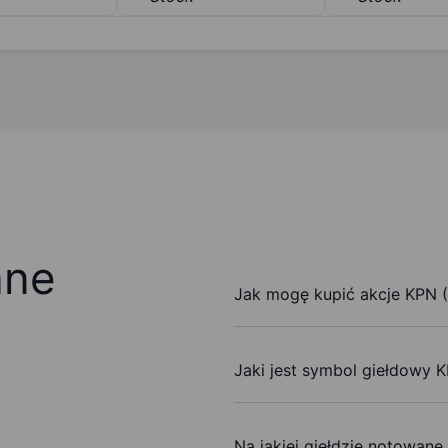
ane
Jak mogę kupić akcje KPN (K
Jaki jest symbol giełdowy K
Na jakiej giełdzie notowane 