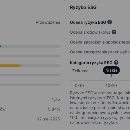
Ryzyko ESG
Przeważenie
Ocena ryzyka ESG
Ocena środowiskowa
Ocena zagrożenia społeczneg
Ocena zarządzania przedsiębi
Kategoria ryzyka ESG
Niskie
Znikome
0-10
10-20
Ryzyko ESG jest miarą tego, ja
istotnymi ryzykami ESG. Kateg
4,75
inwestorom w zidentyfikowaniu 
na poziomie przedsiębiorstwa 
ków
15,84%
na długoterminowe wyniki inwes
100. Im mniejsze ryzyko, tym l
02-sie-2026
najpoważniejsze ryzyko).