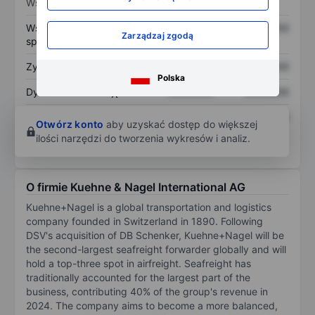
Wskaźniki
Współczynnik cena do
XXXXXXX
XXXXXXX
Zarządzaj zgodą
sprzedaży
Zysk na akcję
XXXXXXX
XXXXXXX
Polska
Dywidenda na akcję
XXXXXXX
XXXXXXX
Zwrot z kapitału
XXXXXXX
XXXXXXX
Otwórz konto
aby uzyskać dostęp do większej
własnego
ilości narzędzi do tworzenia wykresów i analiz.
O firmie Kuehne & Nagel International AG
Kuehne+Nagel is a global transportation and logistics
company founded in Switzerland in 1890. Following
DSV's acquisition of DB Schenker, Kuehne+Nagel will be
the second-largest seafreight forwarder globally and will
hold a top-three spot in airfreight. Seafreight has
traditionally accounted for the largest part of the
business, contributing 40% of the group's revenue in
2024. The company aims to become a more balanced,