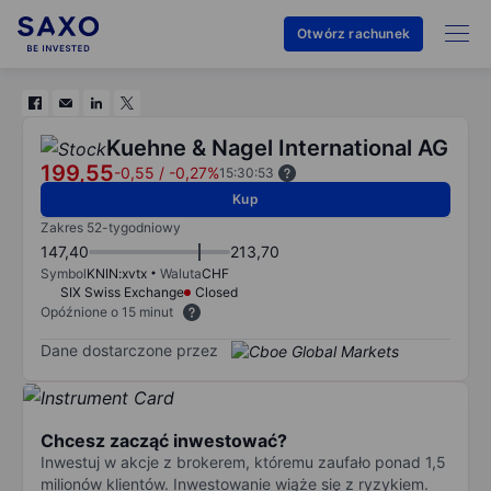
Otwórz rachunek
Kuehne & Nagel International AG
199,55
-0,55
/
-0,27%
15:30:53
Kup
Zakres 52-tygodniowy
147,40
213,70
Symbol
KNIN:xvtx
Waluta
CHF
SIX Swiss Exchange
Closed
Opóźnione o 15 minut
Dane dostarczone przez
Chcesz zacząć inwestować?
Inwestuj w akcje z brokerem, któremu zaufało ponad 1,5
milionów klientów. Inwestowanie wiąże się z ryzykiem.