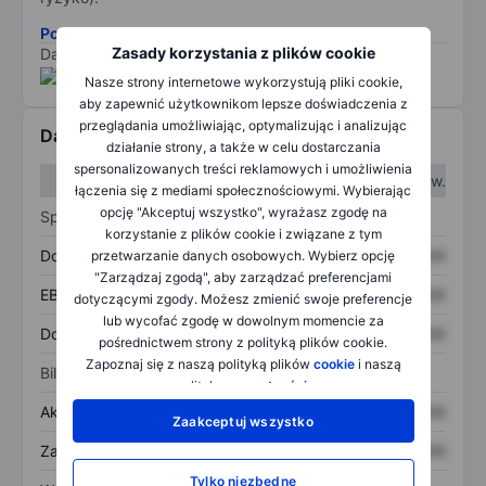
Pobierz metodologię ryzyka ESG.
Zasady korzystania z plików cookie
Dane dostarczone przez
/
Nasze strony internetowe wykorzystują pliki cookie,
aby zapewnić użytkownikom lepsze doświadczenia z
przeglądania umożliwiając, optymalizując i analizując
Dane finansowe
działanie strony, a także w celu dostarczania
spersonalizowanych treści reklamowych i umożliwienia
W I kw.
W II kw.
łączenia się z mediami społecznościowymi. Wybierając
opcję "Akceptuj wszystko", wyrażasz zgodę na
Sprawozdanie z zysków
korzystanie z plików cookie i związane z tym
Dochód
XXXXXXX
XXXXXXX
przetwarzanie danych osobowych. Wybierz opcję
"Zarządzaj zgodą", aby zarządzać preferencjami
EBITDA
XXXXXXX
XXXXXXX
dotyczącymi zgody. Możesz zmienić swoje preferencje
lub wycofać zgodę w dowolnym momencie za
Dochód netto
XXXXXXX
XXXXXXX
pośrednictwem strony z polityką plików cookie.
Zapoznaj się z naszą polityką plików
cookie
i naszą
Bilans
polityką
prywatności
.
Aktywa ogółem
XXXXXXX
XXXXXXX
Zaakceptuj wszystko
Zadłużenie ogółem
XXXXXXX
XXXXXXX
Tylko niezbędne