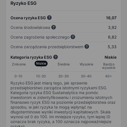
Ryzyko ESG
Ocena ryzyka ESG
16,07
Ocena środowiskowa
3,92
Ocena zagrożenia społecznego
6,82
Ocena zarządzania przedsiębiorstwem
5,33
Kategoria ryzyka ESG
Niskie
Niskie
Znikome
Średnie
Wysokie
Bardzo
wysokie
0-10
10-20
20-30
30-40
40+
Ryzyko ESG jest miarą tego, jak sprawnie
przedsiębiorstwo zarządza istotnymi ryzykami ESG.
Kategoria ryzyka ESG Sustainalytics ma pomóc
inwestorom w zidentyfikowaniu i zrozumieniu istotnych
finansowo ryzyk ESG na poziomie przedsiębiorstwa oraz
sposobu, w jaki ryzyka te mogą wpłynąć na
długoterminowe wyniki inwestycji kapitałowych. Skala
wynosi od 0 do 100. Im mniejsze ryzyko, tym lepiej (0
oznacza brak ryzyka, a 100 oznacza najpoważniejsze
ryzyko).