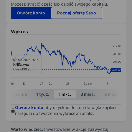
Możesz stracić część lub całość swojego kapitału.
Otwórz konto
Poznaj ofertę Saxo
Wykres
Chart
212,00
Line chart with 391 data points.
208,00
The chart has 1 X axis displaying categories.
07-sie-2026 15:00
204,00
KNIN:xvtx
The chart has 1 Y axis displaying values. Data ranges 
Close
199,75
200,10
200,00
lip
13
17
21
27
31
sie
7
End of interactive chart.
W ciągu dnia
1 tydz.
1 m-c.
3 mies.
6 mies.
1 
Otwórz konto
aby uzyskać dostęp do większej ilości
narzędzi do tworzenia wykresów i analiz.
Warto wiedzieć:
Inwestowanie w akcje zazwyczaj