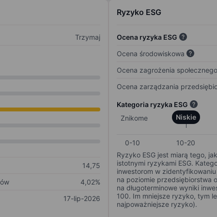
Ryzyko ESG
Trzymaj
Ocena ryzyka ESG
Ocena środowiskowa
Ocena zagrożenia społeczneg
Ocena zarządzania przedsiębi
Kategoria ryzyka ESG
Niskie
Znikome
0-10
10-20
Ryzyko ESG jest miarą tego, ja
istotnymi ryzykami ESG. Kateg
14,75
inwestorom w zidentyfikowaniu 
na poziomie przedsiębiorstwa 
ków
4,02%
na długoterminowe wyniki inwes
100. Im mniejsze ryzyko, tym l
17-lip-2026
najpoważniejsze ryzyko).