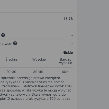
15,76
-
o
-
orstwem
-
Niskie
Średnie
Wysokie
Bardzo
wysokie
20-30
30-40
40+
k sprawnie przedsiębiorstwo zarządza
oria ryzyka ESG Sustainalytics ma pomóc
i zrozumieniu istotnych finansowo ryzyk ESG
oraz sposobu, w jaki ryzyka te mogą wpłynąć
tycji kapitałowych. Skala wynosi od 0 do
epiej (0 oznacza brak ryzyka, a 100 oznacza