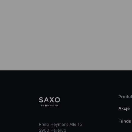
Produk
Akcje
Fundu
Philip Heymans Alle 15
2900 Hellerup