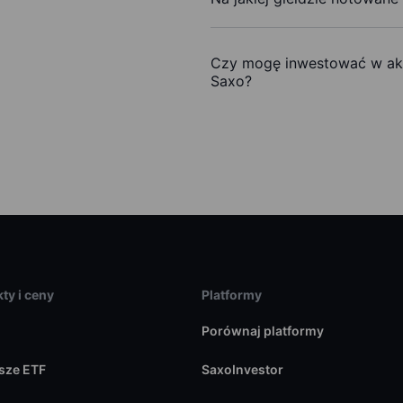
Czy mogę inwestować w ak
Saxo?
ty i ceny
Platformy
Porównaj platformy
sze ETF
SaxoInvestor