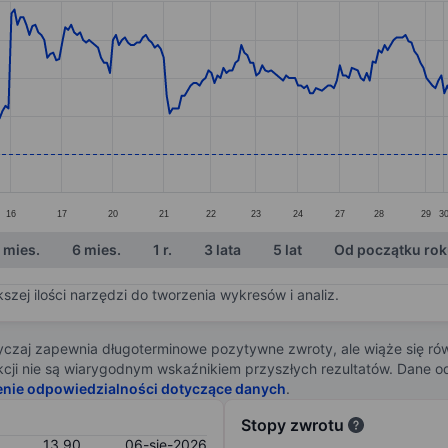
ories.
s. Data ranges from 13.84 to 15.24.
16
17
20
21
22
23
24
27
28
29
3
 mies.
6 mies.
1 r.
3 lata
5 lat
Od początku ro
zej ilości narzędzi do tworzenia wykresów i analiz.
zaj zapewnia długoterminowe pozytywne zwroty, ale wiąże się rów
j akcji nie są wiarygodnym wskaźnikiem przyszłych rezultatów. Dane
enie odpowiedzialności dotyczące danych
.
Stopy zwrotu
13,90
06-sie-2026