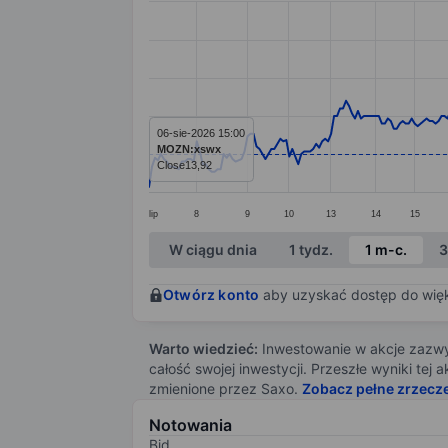
Line chart with 342 data points.
The chart has 1 X axis displaying categ
The chart has 1 Y axis displaying value
06-sie-2026 15:00
MOZN:xswx
Close
13,92
lip
8
9
10
13
14
15
End of interactive chart.
W ciągu dnia
1 tydz.
1 m-c.
3
Otwórz konto
aby uzyskać dostęp do więks
Warto wiedzieć:
Inwestowanie w akcje zazwyc
całość swojej inwestycji. Przeszłe wyniki te
zmienione przez Saxo.
Zobacz pełne zrzecz
Notowania
Bid