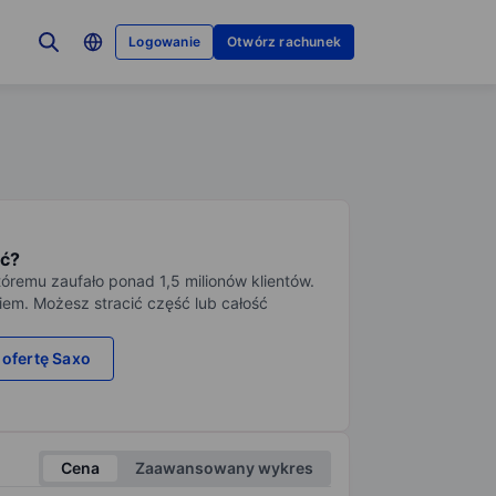
Logowanie
Otwórz rachunek
ć?
tóremu zaufało ponad 1,5 milionów klientów.
iem. Możesz stracić część lub całość
 ofertę Saxo
Cena
Zaawansowany wykres