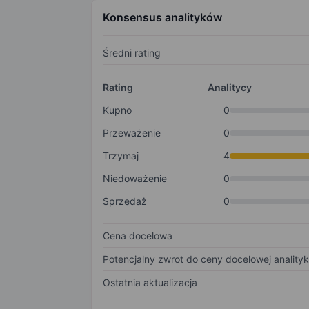
Konsensus analityków
Średni rating
Rating
Analitycy
Kupno
0
Przeważenie
0
Trzymaj
4
Niedoważenie
0
Sprzedaż
0
Cena docelowa
Potencjalny zwrot do ceny docelowej anality
Ostatnia aktualizacja