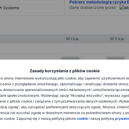
Pobierz metodologię ryzyka 
Dane dostarczone przez
W I kw.
W II kw.
XXXXXXX
XXXXXXX
XXXXXXX
XXXXXXX
Zasady korzystania z plików cookie
e strony internetowe wykorzystują pliki cookie, aby zapewnić użytkownikom l
XXXXXXX
XXXXXXX
zenia z przeglądania umożliwiając, optymalizując i analizując działanie strony
u dostarczania spersonalizowanych treści reklamowych i umożliwienia łączenia
ami społecznościowymi. Wybierając opcję "Akceptuj wszystko", wyrażasz zgo
XXXXXXX
XXXXXXX
anie z plików cookie i związane z tym przetwarzanie danych osobowych. Wybie
dzaj zgodą", aby zarządzać preferencjami dotyczącymi zgody. Możesz zmieni
XXXXXXX
XXXXXXX
rencje lub wycofać zgodę w dowolnym momencie za pośrednictwem strony z po
ów cookie. Zapoznaj się z naszą polityką plików
cookie
i naszą polityką
prywatn