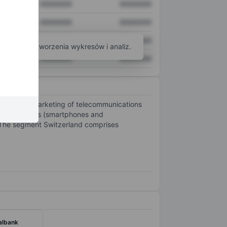
XXXXXXX
XXXXXXX
XXXXXXX
XXXXXXX
XXXXXXX
XXXXXXX
arzędzi do tworzenia wykresów i analiz.
XXXXXXX
XXXXXXX
ising the marketing of telecommunications
ations devices (smartphones and
. The segment Switzerland comprises
albank