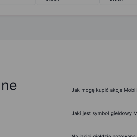
ane
Jak mogę kupić akcje Mobi
Jaki jest symbol giełdowy 
Na jakiej giełdzie notowan