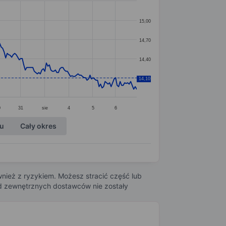
15,00
14,70
14,40
14,10
14,10
0
31
sie
4
5
6
ku
Cały okres
nież z ryzykiem. Możesz stracić część lub
 od zewnętrznych dostawców nie zostały