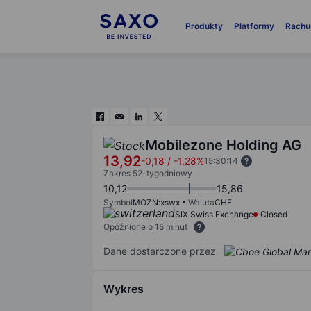
Produkty
Platformy
Rachu
Mobilezone Holding AG
13,92
-0,18
/
-1,28%
15:30:14
Zakres 52-tygodniowy
10,12
15,86
Symbol
MOZN:xswx
Waluta
CHF
SIX Swiss Exchange
Closed
Opóźnione o 15 minut
Dane dostarczone przez
Wykres
Chart