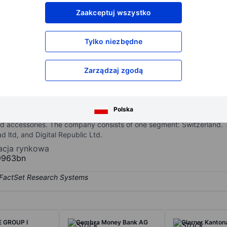
XXXXXXX
XXXXXXX
Zaakceptuj wszystko
XXXXXXX
XXXXXXX
XXXXXXX
XXXXXXX
Tylko niezbędne
Otwórz konto
aby uzyskać dostęp do większej ilości n
XXXXXXX
XXXXXXX
Zarządzaj zgodą
d company, which conducts business activities of mobilezone, compr
Polska
phony, Internet, and digital TV) and the sale of mobile telecommunic
ted accessories. The company consists of one segment: Switzerland
d ltd, and Digital Republic Ltd.
zacja rynkowa
9963bn
 GROUP I
Cembra Money Bank AG
Glarner Kanton