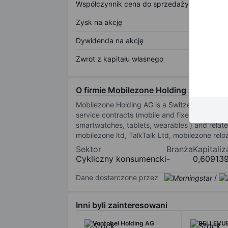
Współczynnik cena do sprzedaży
Zysk na akcję
Dywidenda na akcję
Zwrot z kapitału własnego
O firmie Mobilezone Holding AG
Mobilezone Holding AG is a Switzerland-base
service contracts (mobile and fixed-line tele
smartwatches, tablets, wearables ) and rela
mobilezone ltd, TalkTalk Ltd, mobilezone reloa
Sektor
Branża
Kapitali
Cykliczny konsumencki
-
0,60913
Dane dostarczone przez
/
Inni byli zainteresowani
Vontobel Holding AG
BELLEVUE