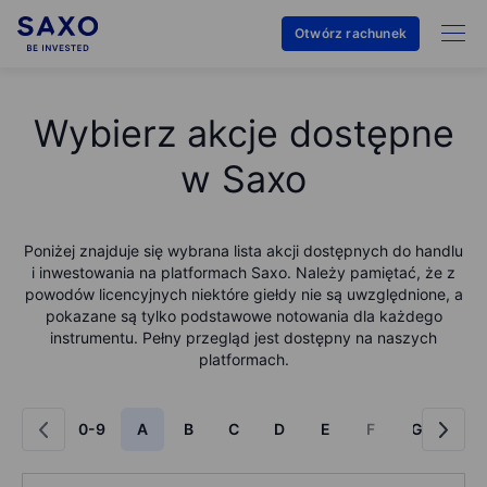
Otwórz rachunek
Wybierz akcje dostępne
w Saxo
Poniżej znajduje się wybrana lista akcji dostępnych do handlu
i inwestowania na platformach Saxo. Należy pamiętać, że z
powodów licencyjnych niektóre giełdy nie są uwzględnione, a
pokazane są tylko podstawowe notowania dla każdego
instrumentu. Pełny przegląd jest dostępny na naszych
platformach.
0-9
A
B
C
D
E
F
G
H