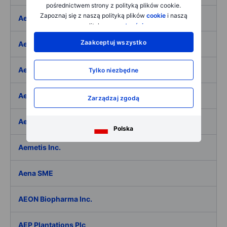
pośrednictwem strony z polityką plików cookie.
Zapoznaj się z naszą polityką plików
cookie
i naszą
Aeffe
polityką
prywatności
.
Zaakceptuj wszystko
Aegon Ltd
Aegon Ltd. - ADR
Tylko niezbędne
Aehr Test Systems
Zarządzaj zgodą
Aeluma Inc.
Polska
Aemetis Inc.
Aena SME
AEON Biopharma Inc.
AEP Plantations Plc