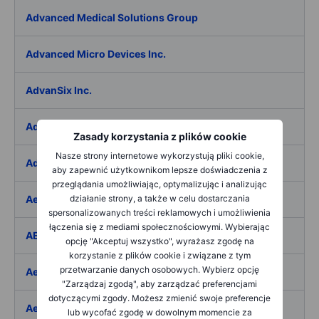
Advanced Medical Solutions Group
Advanced Micro Devices Inc.
AdvanSix Inc.
Advantage Solutions Inc.
Zasady korzystania z plików cookie
Nasze strony internetowe wykorzystują pliki cookie,
Adyen NV
aby zapewnić użytkownikom lepsze doświadczenia z
przeglądania umożliwiając, optymalizując i analizując
Aebi Schmidt Holding AG
działanie strony, a także w celu dostarczania
spersonalizowanych treści reklamowych i umożliwienia
łączenia się z mediami społecznościowymi. Wybierając
AECOM
opcję "Akceptuj wszystko", wyrażasz zgodę na
korzystanie z plików cookie i związane z tym
przetwarzanie danych osobowych. Wybierz opcję
Aedes SpA
"Zarządzaj zgodą", aby zarządzać preferencjami
dotyczącymi zgody. Możesz zmienić swoje preferencje
Aedifica SICAFI SA
lub wycofać zgodę w dowolnym momencie za