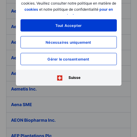
cookies. Veuillez consulter notre politique en matière de
cookies
et notre politique de confidentialité
pour en
Aeffe
savoir plus
.
Tout Accepter
Aegon Ltd
Aegon Ltd. - ADR
Nécessaires uniquement
Aehr Test Systems
Gérer le consentement
Aeluma Inc.
Suisse
Aemetis Inc.
Aena SME
AEON Biopharma Inc.
AEP Plantations Plc