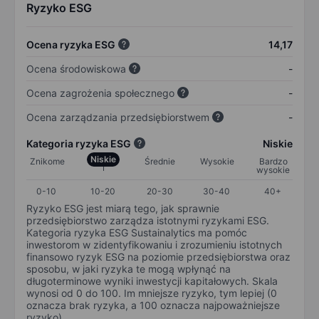
Ryzyko ESG
Ocena ryzyka ESG
14,17
Ocena środowiskowa
-
Ocena zagrożenia społecznego
-
Ocena zarządzania przedsiębiorstwem
-
Kategoria ryzyka ESG
Niskie
Niskie
Znikome
Średnie
Wysokie
Bardzo
wysokie
0-10
10-20
20-30
30-40
40+
Ryzyko ESG jest miarą tego, jak sprawnie
przedsiębiorstwo zarządza istotnymi ryzykami ESG.
Kategoria ryzyka ESG Sustainalytics ma pomóc
inwestorom w zidentyfikowaniu i zrozumieniu istotnych
finansowo ryzyk ESG na poziomie przedsiębiorstwa oraz
sposobu, w jaki ryzyka te mogą wpłynąć na
długoterminowe wyniki inwestycji kapitałowych. Skala
wynosi od 0 do 100. Im mniejsze ryzyko, tym lepiej (0
oznacza brak ryzyka, a 100 oznacza najpoważniejsze
ryzyko).