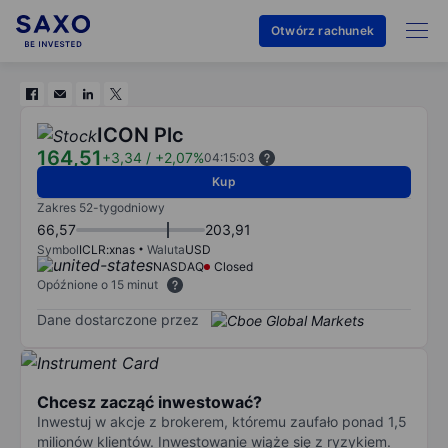
Otwórz rachunek
ICON Plc
164,51
+3,34
/
+2,07%
04:15:03
Kup
Zakres 52-tygodniowy
66,57
203,91
Symbol
ICLR:xnas
Waluta
USD
NASDAQ
Closed
Opóźnione o 15 minut
Dane dostarczone przez
Chcesz zacząć inwestować?
Inwestuj w akcje z brokerem, któremu zaufało ponad 1,5
milionów klientów. Inwestowanie wiąże się z ryzykiem.