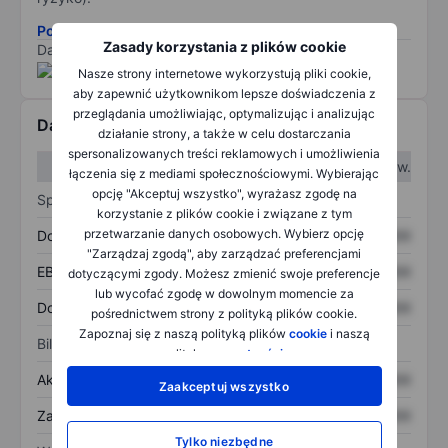
Pobierz metodologię ryzyka ESG.
Zasady korzystania z plików cookie
Dane dostarczone przez
/
Nasze strony internetowe wykorzystują pliki cookie,
aby zapewnić użytkownikom lepsze doświadczenia z
przeglądania umożliwiając, optymalizując i analizując
Dane finansowe
działanie strony, a także w celu dostarczania
spersonalizowanych treści reklamowych i umożliwienia
W I kw.
W II kw.
łączenia się z mediami społecznościowymi. Wybierając
opcję "Akceptuj wszystko", wyrażasz zgodę na
Sprawozdanie z zysków
korzystanie z plików cookie i związane z tym
przetwarzanie danych osobowych. Wybierz opcję
Dochód
XXXXXXX
XXXXXXX
"Zarządzaj zgodą", aby zarządzać preferencjami
EBITDA
XXXXXXX
XXXXXXX
dotyczącymi zgody. Możesz zmienić swoje preferencje
lub wycofać zgodę w dowolnym momencie za
Dochód netto
XXXXXXX
XXXXXXX
pośrednictwem strony z polityką plików cookie.
Zapoznaj się z naszą polityką plików
cookie
i naszą
Bilans
polityką
prywatności
.
Aktywa ogółem
XXXXXXX
XXXXXXX
Zaakceptuj wszystko
Zadłużenie ogółem
XXXXXXX
XXXXXXX
Tylko niezbędne