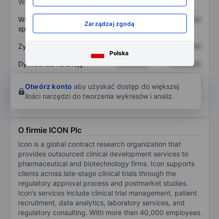
Wskaźniki
Współczynnik cena do
XXXXXXX
XXXXXXX
Zarządzaj zgodą
sprzedaży
Zysk na akcję
XXXXXXX
XXXXXXX
Polska
Dywidenda na akcję
XXXXXXX
XXXXXXX
Zwrot z kapitału
XXXXXXX
XXXXXXX
Otwórz konto
aby uzyskać dostęp do większej
własnego
ilości narzędzi do tworzenia wykresów i analiz.
O firmie ICON Plc
Icon is a global contract research organization that
provides outsourced clinical development services to
pharmaceutical and biotechnology firms. Icon supports
clients across late-stage clinical trials through the
regulatory approval process and postmarket studies.
Icon’s services include clinical trial management, patient
recruitment, data analytics, laboratory services, and
regulatory consulting. With more than 40,000 employees