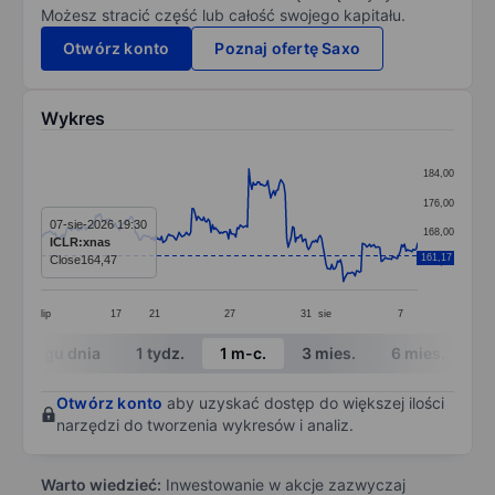
Możesz stracić część lub całość swojego kapitału.
Otwórz konto
Poznaj ofertę Saxo
Wykres
Chart
184,00
Line chart with 260 data points.
176,00
The chart has 1 X axis displaying categories.
07-sie-2026 19:30
168,00
ICLR:xnas
The chart has 1 Y axis displaying values. Data ranges 
161,17
Close
164,47
160,00
lip
17
21
27
31
sie
7
End of interactive chart.
W ciągu dnia
1 tydz.
1 m-c.
3 mies.
6 mies.
1 
Otwórz konto
aby uzyskać dostęp do większej ilości
narzędzi do tworzenia wykresów i analiz.
Warto wiedzieć:
Inwestowanie w akcje zazwyczaj