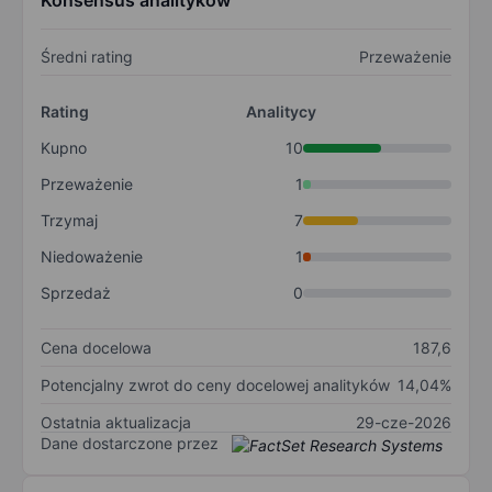
Konsensus analityków
Średni rating
Przeważenie
Rating
Analitycy
Kupno
10
Przeważenie
1
Trzymaj
7
Niedoważenie
1
Sprzedaż
0
Cena docelowa
187,6
Potencjalny zwrot do ceny docelowej analityków
14,04%
Ostatnia aktualizacja
29-cze-2026
Dane dostarczone przez