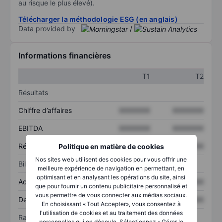
au risque le plus élevé).
Télécharger la méthodologie ESG (en anglais)
Data provided by
/
Informations financières
T1
T2
Résultats
Chiffre d’affaires
XXXXXXX
XXXXXXX
EBITDA
XXXXXXX
XXXXXXX
Résultat net
XXXXXXX
XXXXXXX
Politique en matière de cookies
Nos sites web utilisent des cookies pour vous offrir une
Bilan
meilleure expérience de navigation en permettant, en
optimisant et en analysant les opérations du site, ainsi
Actif total
XXXXXXX
XXXXXXX
que pour fournir un contenu publicitaire personnalisé et
vous permettre de vous connecter aux médias sociaux.
Dette totale
XXXXXXX
XXXXXXX
En choisissant « Tout Accepter», vous consentez à
l'utilisation de cookies et au traitement des données
Ratios
personnelles qui en découle. Sélectionnez « Gérer le