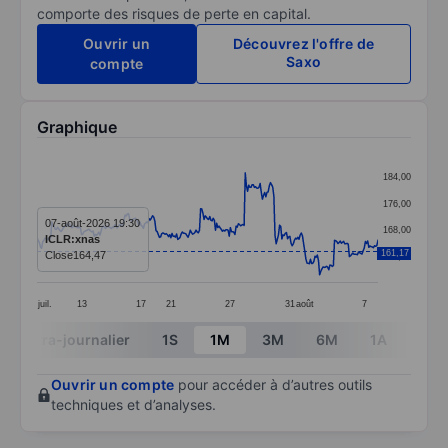
comporte des risques de perte en capital.
Ouvrir un
Découvrez l'offre de
Saxo
compte
Graphique
Chart
184,00
Line chart with 299 data points.
176,00
The chart has 1 X axis displaying categories.
07-août-2026 19:30
168,00
ICLR:xnas
The chart has 1 Y axis displaying values. Data ranges 
161,17
Close
164,47
160,00
juil.
13
17
21
27
31
août
7
End of interactive chart.
Intra-journalier
1S
1M
3M
6M
1A
3A
Ouvrir un compte
pour accéder à d’autres outils
techniques et d’analyses.