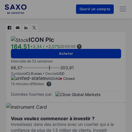
Ouvrir un compte
ICON Plc
164,51
+3,34
/
+2,07%
20:00:00
Acheter
Intervalle de 52 semaines
66,57
203,91
Symbole
ICLR:xnas
Devise
USD
NASDAQ
Closed
15 minutes différées
Données fournies par
Vous voulez commencer à investir ?
Investissez dans des actions avec un courtier qui a la
confiance de plus de 1,5 million de clients. Investir