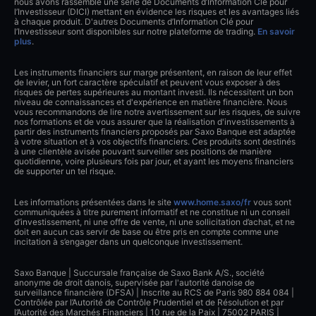
nous avons rassemblé une série de Documents d’Information Clé pour
l’Investisseur (DICI) mettant en évidence les risques et les avantages liés
à chaque produit. D'autres Documents d’Information Clé pour
l’Investisseur sont disponibles sur notre plateforme de trading.
En savoir
plus
.
Les instruments financiers sur marge présentent, en raison de leur effet
de levier, un fort caractère spéculatif et peuvent vous exposer à des
risques de pertes supérieures au montant investi. Ils nécessitent un bon
niveau de connaissances et d'expérience en matière financière. Nous
vous recommandons de lire notre avertissement sur les risques, de suivre
nos formations et de vous assurer que la réalisation d'investissements à
partir des instruments financiers proposés par Saxo Banque est adaptée
à votre situation et à vos objectifs financiers. Ces produits sont destinés
à une clientèle avisée pouvant surveiller ses positions de manière
quotidienne, voire plusieurs fois par jour, et ayant les moyens financiers
de supporter un tel risque.
Les informations présentées dans le site
www.home.saxo/fr
vous sont
communiquées à titre purement informatif et ne constitue ni un conseil
d’investissement, ni une offre de vente, ni une sollicitation d’achat, et ne
doit en aucun cas servir de base ou être pris en compte comme une
incitation à s’engager dans un quelconque investissement.
Saxo Banque | Succursale française de Saxo Bank A/S., société
anonyme de droit danois, supervisée par l'autorité danoise de
surveillance financière (DFSA) | Inscrite au RCS de Paris 980 884 084 |
Contrôlée par l’Autorité de Contrôle Prudentiel et de Résolution et par
l’Autorité des Marchés Financiers | 10 rue de la Paix | 75002 PARIS |