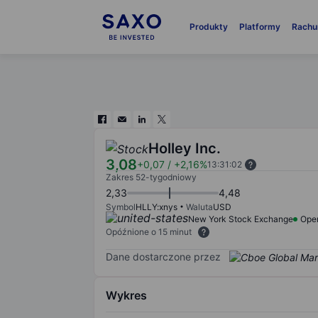
Produkty
Platformy
Rachu
Holley Inc.
3,08
+0,07
/
+2,16%
13:31:02
Zakres 52-tygodniowy
2,33
4,48
Symbol
HLLY:xnys
Waluta
USD
New York Stock Exchange
Ope
Opóźnione o 15 minut
Dane dostarczone przez
Wykres
Chart