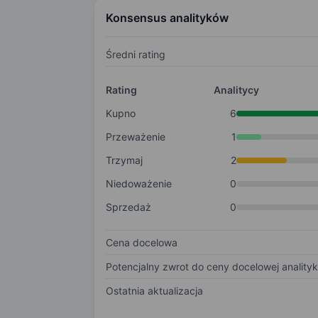
Konsensus analityków
Średni rating
Rating
Analitycy
Kupno
6
Przeważenie
1
Trzymaj
2
Niedoważenie
0
Sprzedaż
0
Cena docelowa
Potencjalny zwrot do ceny docelowej anality
Ostatnia aktualizacja