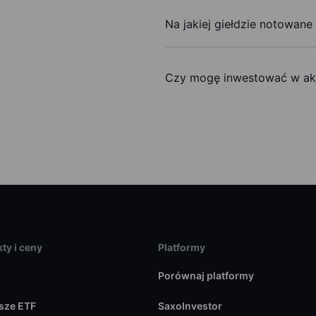
Na jakiej giełdzie notowane 
Czy mogę inwestować w akc
ty i ceny
Platformy
Porównaj platformy
sze ETF
SaxoInvestor