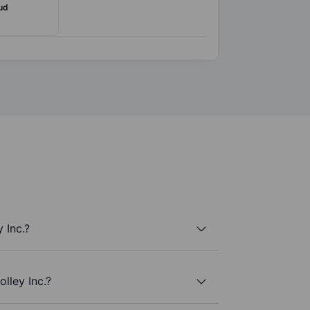
ud
 Inc.?
lley Inc.?