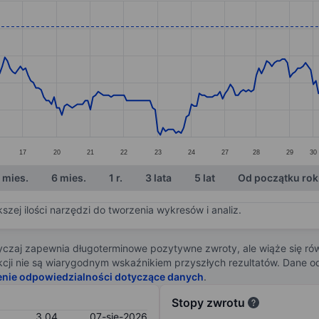
ories.
s. Data ranges from 2.4 to 3.15.
17
20
21
22
23
24
27
28
29
30
 mies.
6 mies.
1 r.
3 lata
5 lat
Od początku ro
zej ilości narzędzi do tworzenia wykresów i analiz.
zaj zapewnia długoterminowe pozytywne zwroty, ale wiąże się rów
j akcji nie są wiarygodnym wskaźnikiem przyszłych rezultatów. Dane
enie odpowiedzialności dotyczące danych
.
Stopy zwrotu
3,04
07-sie-2026