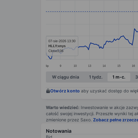
Line chart with 282 data points.
The chart has 1 X axis displaying categ
The chart has 1 Y axis displaying value
07-sie-2026 13:30
HLLY:xnys
Close
3,06
lip
9
10
13
14
15
16
End of interactive chart.
W ciągu dnia
1 tydz.
1 m-c.
3
Otwórz konto
aby uzyskać dostęp do więks
Warto wiedzieć:
Inwestowanie w akcje zazwyc
całość swojej inwestycji. Przeszłe wyniki te
zmienione przez Saxo.
Zobacz pełne zrzecz
Notowania
Bid