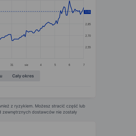
3,01
3,00
2,85
2,70
2,55
31
sie
4
5
6
7
ku
Cały okres
nież z ryzykiem. Możesz stracić część lub
 od zewnętrznych dostawców nie zostały