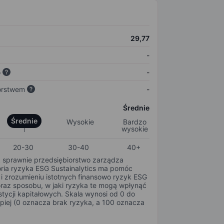
29,77
-
o
-
orstwem
-
Średnie
Średnie
Wysokie
Bardzo
wysokie
20-30
30-40
40+
k sprawnie przedsiębiorstwo zarządza
oria ryzyka ESG Sustainalytics ma pomóc
i zrozumieniu istotnych finansowo ryzyk ESG
oraz sposobu, w jaki ryzyka te mogą wpłynąć
tycji kapitałowych. Skala wynosi od 0 do
epiej (0 oznacza brak ryzyka, a 100 oznacza