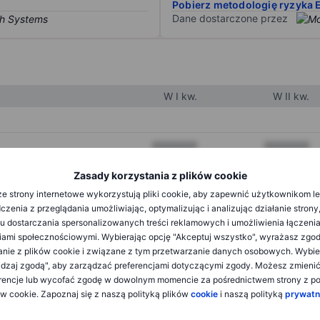
Pobierz metodologię ryzyka 
Dane dostarczone przez
W I kw.
W II kw.
XXXXXXX
XXXXXXX
XXXXXXX
XXXXXXX
Zasady korzystania z plików cookie
e strony internetowe wykorzystują pliki cookie, aby zapewnić użytkownikom l
XXXXXXX
XXXXXXX
zenia z przeglądania umożliwiając, optymalizując i analizując działanie strony
u dostarczania spersonalizowanych treści reklamowych i umożliwienia łączenia
ami społecznościowymi. Wybierając opcję "Akceptuj wszystko", wyrażasz zgo
XXXXXXX
XXXXXXX
anie z plików cookie i związane z tym przetwarzanie danych osobowych. Wybie
dzaj zgodą", aby zarządzać preferencjami dotyczącymi zgody. Możesz zmieni
XXXXXXX
XXXXXXX
rencje lub wycofać zgodę w dowolnym momencie za pośrednictwem strony z po
ów cookie. Zapoznaj się z naszą polityką plików
cookie
i naszą polityką
prywatn