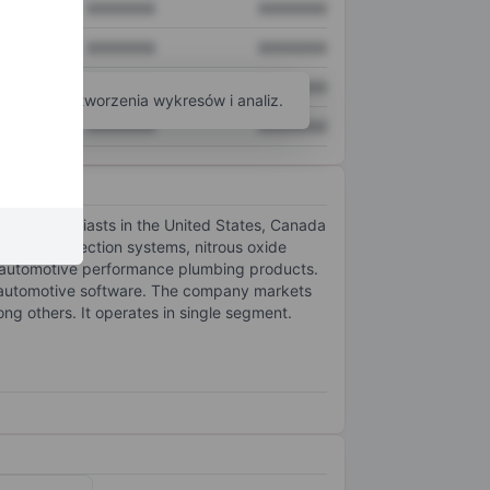
XXXXXXX
XXXXXXX
XXXXXXX
XXXXXXX
XXXXXXX
XXXXXXX
arzędzi do tworzenia wykresów i analiz.
XXXXXXX
XXXXXXX
ruck enthusiasts in the United States, Canada
ps, fuel injection systems, nitrous oxide
nd automotive performance plumbing products.
and automotive software. The company markets
ng others. It operates in single segment.