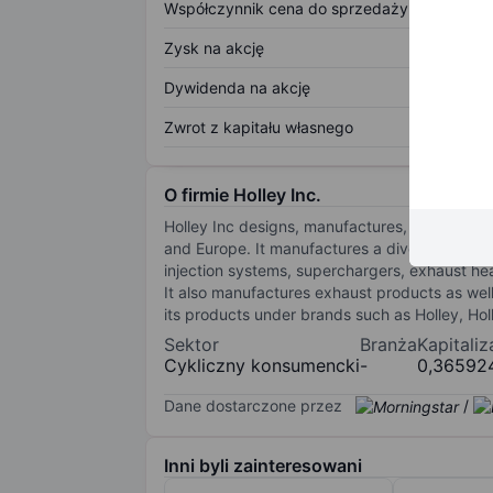
Współczynnik cena do sprzedaży
Zysk na akcję
Dywidenda na akcję
Zwrot z kapitału własnego
O firmie Holley Inc.
Holley Inc designs, manufactures, and distri
and Europe. It manufactures a diversified lin
injection systems, superchargers, exhaust he
It also manufactures exhaust products as well
its products under brands such as Holley, Ho
Sektor
Branża
Kapitali
Cykliczny konsumencki
-
0,36592
Dane dostarczone przez
/
Inni byli zainteresowani