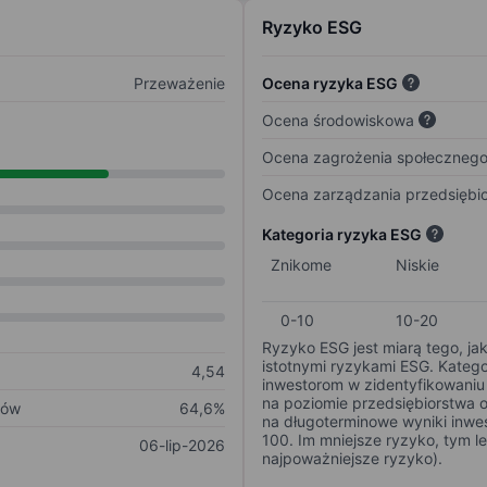
Ryzyko ESG
Przeważenie
Ocena ryzyka ESG
Ocena środowiskowa
Ocena zagrożenia społeczneg
Ocena zarządzania przedsiębi
Kategoria ryzyka ESG
Znikome
Niskie
0-10
10-20
Ryzyko ESG jest miarą tego, ja
istotnymi ryzykami ESG. Kateg
4,54
inwestorom w zidentyfikowaniu 
na poziomie przedsiębiorstwa 
ków
64,6%
na długoterminowe wyniki inwes
100. Im mniejsze ryzyko, tym l
06-lip-2026
najpoważniejsze ryzyko).