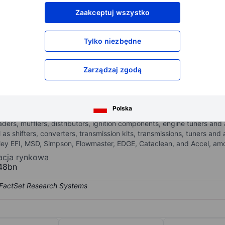
XXXXXXX
XXXXXXX
Zaakceptuj wszystko
XXXXXXX
XXXXXXX
XXXXXXX
XXXXXXX
Tylko niezbędne
Otwórz konto
aby uzyskać dostęp do większej ilości n
XXXXXXX
XXXXXXX
Zarządzaj zgodą
butes high-performance automotive aftermarket products to car and t
Polska
e of performance automotive products, including carburetors, fuel pum
aders, mufflers, distributors, ignition components, engine tuners a
 as shifters, converters, transmission kits, transmissions, tuners 
lley EFI, MSD, Simpson, Flowmaster, EDGE, Cataclean, and Accel, amo
zacja rynkowa
48bn