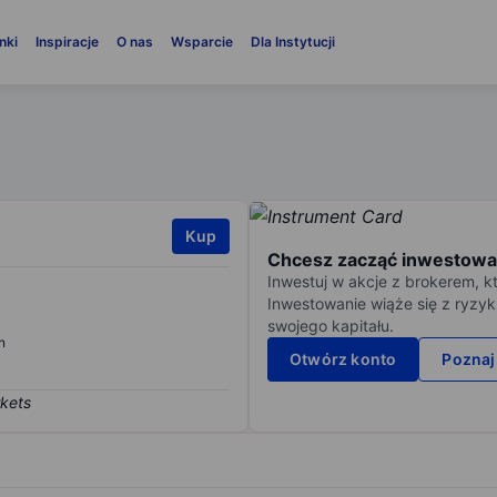
nki
Inspiracje
O nas
Wsparcie
Dla Instytucji
Kup
Chcesz zacząć inwestowa
Inwestuj w akcje z brokerem, k
Inwestowanie wiąże się z ryzyk
swojego kapitału.
n
Otwórz konto
Poznaj