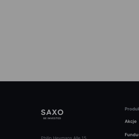
Produk
Akcje
Fundu
Philip Heymans Alle 15