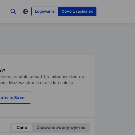
Logowanie
Otwórz rachunek
ć?
tóremu zaufało ponad 1,5 milionów klientów.
iem. Możesz stracić część lub całość
 ofertę Saxo
Cena
Zaawansowany wykres