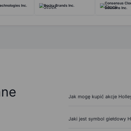
Consensus Clo
echnologies Inc.
Rocky Brands Inc.
Solutions Inc.
ane
Jak mogę kupić akcje Holley
Jaki jest symbol giełdowy Ho