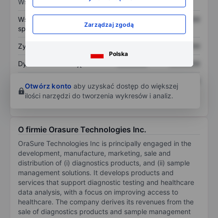
Wskaźniki
Współczynnik cena do
XXXXXXX
XXXXXXX
Zarządzaj zgodą
sprzedaży
Zysk na akcję
XXXXXXX
XXXXXXX
Polska
Dywidenda na akcję
XXXXXXX
XXXXXXX
Zwrot z kapitału
XXXXXXX
XXXXXXX
Otwórz konto
aby uzyskać dostęp do większej
własnego
ilości narzędzi do tworzenia wykresów i analiz.
O firmie Orasure Technologies Inc.
OraSure Technologies Inc is principally engaged in the
development, manufacture, marketing, sale and
distribution of (i) diagnostics products, and (ii) sample
management solutions. It develops products and
services that support diagnostic testing and healthcare
data analysis, with a focus on improving access to
healthcare. The company derives its revenues from the
sale of diagnostics products and sample management