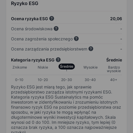
Ryzyko ESG
Ocena ryzyka ESG
20,06
Ocena środowiskowa
-
Ocena zagrożenia społecznego
-
Ocena zarządzania przedsiębiorstwem
-
Kategoria ryzyka ESG
Średnie
Średnie
Znikome
Niskie
Wysokie
Bardzo
wysokie
0-10
10-20
20-30
30-40
40+
Ryzyko ESG jest miarą tego, jak sprawnie
przedsiębiorstwo zarządza istotnymi ryzykami ESG.
Kategoria ryzyka ESG Sustainalytics ma pomóc
inwestorom w zidentyfikowaniu i zrozumieniu istotnych
finansowo ryzyk ESG na poziomie przedsiębiorstwa oraz
sposobu, w jaki ryzyka te mogą wpłynąć na
długoterminowe wyniki inwestycji kapitałowych. Skala
wynosi od 0 do 100. Im mniejsze ryzyko, tym lepiej (0
oznacza brak ryzyka, a 100 oznacza najpoważniejsze
ryzyko).