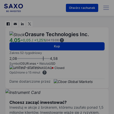
Otwórz rachunek
Orasure Technologies Inc.
4,05
+0,05
/
+1,25%
04:15:06
Kup
Zakres 52-tygodniowy
2,08
4,58
Symbol
OSUR:xnas
Waluta
USD
NASDAQ
Closed
Opóźnione o 15 minut
Dane dostarczone przez
Chcesz zacząć inwestować?
Inwestuj w akcje z brokerem, któremu zaufało ponad 1,5
milionów klientów. Inwestowanie wiąże się z ryzykiem.