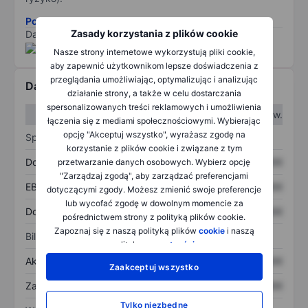
Pobierz metodologię ryzyka ESG.
Zasady korzystania z plików cookie
Dane dostarczone przez
/
Nasze strony internetowe wykorzystują pliki cookie,
aby zapewnić użytkownikom lepsze doświadczenia z
przeglądania umożliwiając, optymalizując i analizując
Dane finansowe
działanie strony, a także w celu dostarczania
spersonalizowanych treści reklamowych i umożliwienia
W I kw.
W II kw.
łączenia się z mediami społecznościowymi. Wybierając
opcję "Akceptuj wszystko", wyrażasz zgodę na
Sprawozdanie z zysków
korzystanie z plików cookie i związane z tym
Dochód
XXXXXXX
XXXXXXX
przetwarzanie danych osobowych. Wybierz opcję
"Zarządzaj zgodą", aby zarządzać preferencjami
EBITDA
XXXXXXX
XXXXXXX
dotyczącymi zgody. Możesz zmienić swoje preferencje
lub wycofać zgodę w dowolnym momencie za
Dochód netto
XXXXXXX
XXXXXXX
pośrednictwem strony z polityką plików cookie.
Zapoznaj się z naszą polityką plików
cookie
i naszą
Bilans
polityką
prywatności
.
Aktywa ogółem
XXXXXXX
XXXXXXX
Zaakceptuj wszystko
Zadłużenie ogółem
XXXXXXX
XXXXXXX
Tylko niezbędne