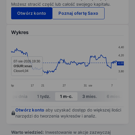
Możesz stracić część lub całość swojego kapitału.
Otwórz konto
Poznaj ofertę Saxo
Wykres
Chart
4,40
Line chart with 251 data points.
4,20
The chart has 1 X axis displaying categories.
07-sie-2026 19:30
4,00
4,00
OSUR:xnas
The chart has 1 Y axis displaying values. Data ranges 
Close
4,04
3,80
lip
17
21
27
31
sie
7
End of interactive chart.
W ciągu dnia
1 tydz.
1 m-c.
3 mies.
6 mies.
1 
Otwórz konto
aby uzyskać dostęp do większej ilości
narzędzi do tworzenia wykresów i analiz.
Warto wiedzieć:
Inwestowanie w akcje zazwyczaj