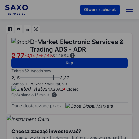
Otwórz rachunek
D-Market Electronic Services &
Trading ADS - ADR
2,77
-0,15
/
-5,14%
04:15:02
Kup
Zakres 52-tygodniowy
2,15
3,33
Symbol
HEPS:xnas
Waluta
USD
NASDAQ
Closed
Opóźnione o 15 minut
Dane dostarczone przez
Chcesz zacząć inwestować?
Inwestuj w akcje z brokerem, któremu zaufało ponad 1,5