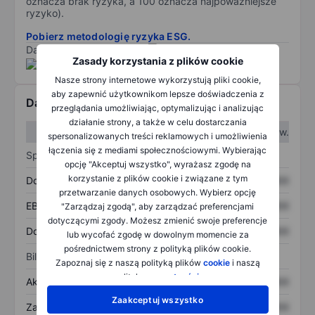
oznacza brak ryzyka, a 100 oznacza najpoważniejsze
ryzyko).
Pobierz metodologię ryzyka ESG.
Dane dostarczone przez
/
Zasady korzystania z plików cookie
Nasze strony internetowe wykorzystują pliki cookie,
aby zapewnić użytkownikom lepsze doświadczenia z
Dane finansowe
przeglądania umożliwiając, optymalizując i analizując
działanie strony, a także w celu dostarczania
W I kw.
W II kw.
spersonalizowanych treści reklamowych i umożliwienia
łączenia się z mediami społecznościowymi. Wybierając
Sprawozdanie z zysków
opcję "Akceptuj wszystko", wyrażasz zgodę na
korzystanie z plików cookie i związane z tym
Dochód
XXXXXXX
XXXXXXX
przetwarzanie danych osobowych. Wybierz opcję
EBITDA
XXXXXXX
XXXXXXX
"Zarządzaj zgodą", aby zarządzać preferencjami
dotyczącymi zgody. Możesz zmienić swoje preferencje
Dochód netto
XXXXXXX
XXXXXXX
lub wycofać zgodę w dowolnym momencie za
pośrednictwem strony z polityką plików cookie.
Bilans
Zapoznaj się z naszą polityką plików
cookie
i naszą
polityką
prywatności
.
Aktywa ogółem
XXXXXXX
XXXXXXX
Zaakceptuj wszystko
Zadłużenie ogółem
XXXXXXX
XXXXXXX