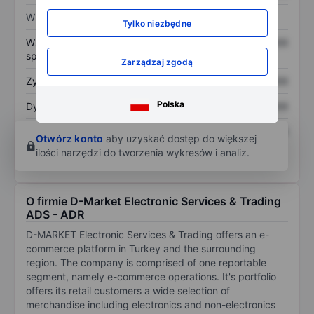
Wskaźniki
Tylko niezbędne
Współczynnik cena do
XXXXXXX
XXXXXXX
sprzedaży
Zarządzaj zgodą
Zysk na akcję
XXXXXXX
XXXXXXX
Polska
Dywidenda na akcję
XXXXXXX
XXXXXXX
Zwrot z kapitału
XXXXXXX
XXXXXXX
Otwórz konto
aby uzyskać dostęp do większej
własnego
ilości narzędzi do tworzenia wykresów i analiz.
O firmie D-Market Electronic Services & Trading
ADS - ADR
D-MARKET Electronic Services & Trading offers an e-
commerce platform in Turkey and the surrounding
region. The company is comprised of one reportable
segment, namely e-commerce operations. It's portfolio
offers its retail customers a wide selection of
merchandise including electronics and non-electronics