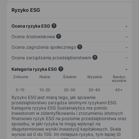
Ryzyko ESG
Ocena ryzyka ESG
-
Ocena środowiskowa
-
Ocena zagrożenia społecznego
-
Ocena zarządzania przedsiębiorstwem
-
Kategoria ryzyka ESG
-
Znikome
Niskie
Średnie
Wysokie
Bardzo
wysokie
0-10
10-20
20-30
30-40
40+
Ryzyko ESG jest miarą tego, jak sprawnie
przedsiębiorstwo zarządza istotnymi ryzykami ESG.
Kategoria ryzyka ESG Sustainalytics ma pomóc
inwestorom w zidentyfikowaniu i zrozumieniu istotnych
finansowo ryzyk ESG na poziomie przedsiębiorstwa oraz
sposobu, w jaki ryzyka te mogą wpłynąć na
długoterminowe wyniki inwestycji kapitałowych. Skala
wynosi od 0 do 100. Im mniejsze ryzyko, tym lepiej (0