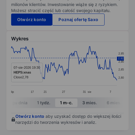
milionów klientów. Inwestowanie wiąże się z ryzykiem.
Możesz stracić część lub całość swojego kapitału.
Otwórz konto
Poznaj ofertę Saxo
Wykres
Chart
2,95
Line chart with 166 data points.
2,92
2,90
The chart has 1 X axis displaying categories.
07-sie-2026 19:30
2,85
HEPS:xnas
The chart has 1 Y axis displaying values. Data ranges 
Close
2,78
2,80
lip
17
21
27
31
sie
7
End of interactive chart.
W ciągu dnia
1 tydz.
1 m-c.
3 mies.
6 mies.
1 
Otwórz konto
aby uzyskać dostęp do większej ilości
narzędzi do tworzenia wykresów i analiz.