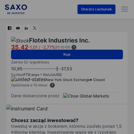
Otwórz rachunek
Flotek Industries Inc.
35,42
-1,01
/
-2,77%
20:10:00
Kup
Zakres 52-tygodniowy
10,95
37,53
Symbol
FTK:xnys
Waluta
USD
New York Stock Exchange
Closed
Opóźnione o 15 minut
Dane dostarczone przez
Chcesz zacząć inwestować?
Inwestuj w akcje z brokerem, któremu zaufało ponad 1,5
milionów klientów. Inwestowanie wiąże się z ryzykiem.