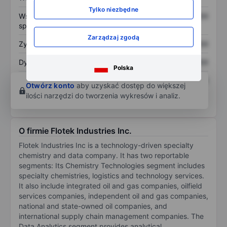
Tylko niezbędne
Współczynnik cena do
XXXXXXX
XXXXXXX
sprzedaży
Zarządzaj zgodą
Zysk na akcję
XXXXXXX
XXXXXXX
Dywidenda na akcję
XXXXXXX
XXXXXXX
Polska
Zwrot z kapitału
XXXXXXX
XXXXXXX
Otwórz konto
aby uzyskać dostęp do większej
własnego
ilości narzędzi do tworzenia wykresów i analiz.
O firmie Flotek Industries Inc.
Flotek Industries Inc is a technology-driven specialty
chemistry and data company. It has two reportable
segments: Its Chemistry Technologies segment includes
specialty chemistries, logistics and technology services.
It also include integrated oil and gas companies, oilfield
services companies, independent oil and gas companies,
national and state-owned oil companies, and
international supply chain management companies. The
Data Analytics segment provides analytical