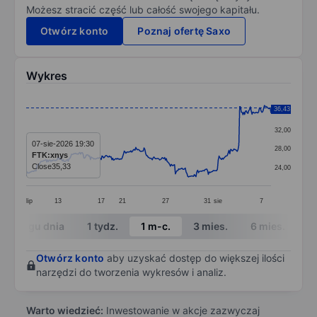
Możesz stracić część lub całość swojego kapitału.
Otwórz konto
Poznaj ofertę Saxo
Wykres
Chart
36,43
36,00
Line chart with 298 data points.
32,00
The chart has 1 X axis displaying categories.
07-sie-2026 19:30
28,00
FTK:xnys
The chart has 1 Y axis displaying values. Data ranges 
Close
35,33
24,00
lip
13
17
21
27
31
sie
7
End of interactive chart.
W ciągu dnia
1 tydz.
1 m-c.
3 mies.
6 mies.
1 
Otwórz konto
aby uzyskać dostęp do większej ilości
narzędzi do tworzenia wykresów i analiz.
Warto wiedzieć:
Inwestowanie w akcje zazwyczaj