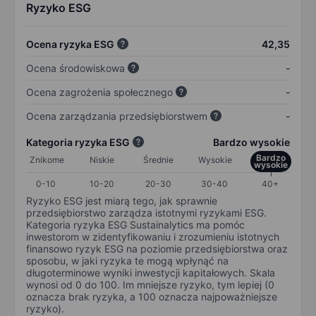
Ryzyko ESG
Ocena ryzyka ESG
42,35
Ocena środowiskowa
-
Ocena zagrożenia społecznego
-
Ocena zarządzania przedsiębiorstwem
-
Kategoria ryzyka ESG
Bardzo wysokie
Bardzo
Znikome
Niskie
Średnie
Wysokie
wysokie
0-10
10-20
20-30
30-40
40+
Ryzyko ESG jest miarą tego, jak sprawnie
przedsiębiorstwo zarządza istotnymi ryzykami ESG.
Kategoria ryzyka ESG Sustainalytics ma pomóc
inwestorom w zidentyfikowaniu i zrozumieniu istotnych
finansowo ryzyk ESG na poziomie przedsiębiorstwa oraz
sposobu, w jaki ryzyka te mogą wpłynąć na
długoterminowe wyniki inwestycji kapitałowych. Skala
wynosi od 0 do 100. Im mniejsze ryzyko, tym lepiej (0
oznacza brak ryzyka, a 100 oznacza najpoważniejsze
ryzyko).