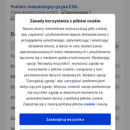
Pobierz metodologię ryzyka ESG.
Dane dostarczone przez
/
Zasady korzystania z plików cookie
Nasze strony internetowe wykorzystują pliki cookie,
Dane finansowe
aby zapewnić użytkownikom lepsze doświadczenia z
przeglądania umożliwiając, optymalizując i analizując
W I kw.
W II kw.
działanie strony, a także w celu dostarczania
spersonalizowanych treści reklamowych i umożliwienia
Sprawozdanie z zysków
łączenia się z mediami społecznościowymi. Wybierając
opcję "Akceptuj wszystko", wyrażasz zgodę na
Dochód
XXXXXXX
XXXXXXX
korzystanie z plików cookie i związane z tym
przetwarzanie danych osobowych. Wybierz opcję
EBITDA
XXXXXXX
XXXXXXX
"Zarządzaj zgodą", aby zarządzać preferencjami
dotyczącymi zgody. Możesz zmienić swoje preferencje
Dochód netto
XXXXXXX
XXXXXXX
lub wycofać zgodę w dowolnym momencie za
Bilans
pośrednictwem strony z polityką plików cookie.
Zapoznaj się z naszą polityką plików
cookie
i naszą
Aktywa ogółem
XXXXXXX
XXXXXXX
polityką
prywatności
.
Zadłużenie ogółem
XXXXXXX
XXXXXXX
Zaakceptuj wszystko
Wskaźniki