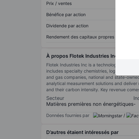
Prix / ventes
Bénéfice par action
Dividende par action
Rendement des capitaux propres
À propos Flotek Industries Inc.
Flotek Industries Inc is a technology-driven
includes specialty chemistries, logistics and 
and gas companies, national and state-owned
analytical measurement solutions and deliver 
and their carbon intensity. Key revenue come
Secteur
In
Matières premières non énergétiques
-
Données fournies par
/
D’autres étaient intéressés par