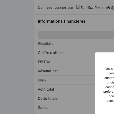
Données fournies par
Informations financières
Résultats
Chiffre d’affaires
EBITDA
Nos si
Résultat net
perm
conten
Bilan
chois
donné
Actif total
préfére
con
Dette totale
consu
Ratios