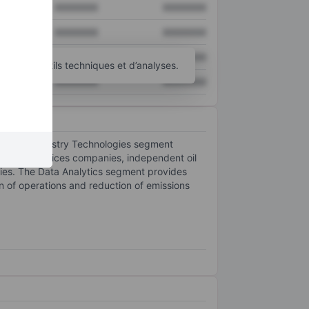
XXXXXXX
XXXXXXX
XXXXXXX
XXXXXXX
XXXXXXX
XXXXXXX
’autres outils techniques et d’analyses.
XXXXXXX
XXXXXXX
ts: Its Chemistry Technologies segment
 oilfield services companies, independent oil
ies. The Data Analytics segment provides
n of operations and reduction of emissions