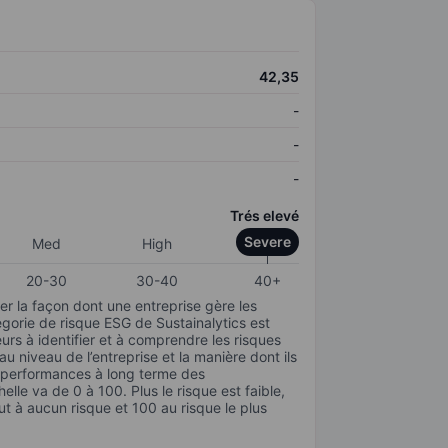
42,35
-
-
-
Trés elevé
Severe
Med
High
20-30
30-40
40+
r la façon dont une entreprise gère les
gorie de risque ESG de Sustainalytics est
urs à identifier et à comprendre les risques
 niveau de l’entreprise et la manière dont ils
s performances à long terme des
elle va de 0 à 100. Plus le risque est faible,
ut à aucun risque et 100 au risque le plus