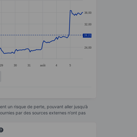
36,00
32,00
28,21
28,00
24,00
29
30
31
août
4
5
nt un risque de perte, pouvant aller jusqu’à
fournies par des sources externes n’ont pas