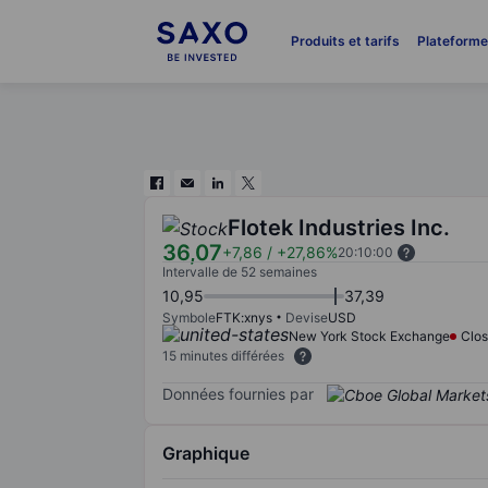
Produits et tarifs
Plateform
Flotek Industries Inc.
36,07
+7,86
/
+27,86%
20:10:00
Intervalle de 52 semaines
10,95
37,39
Symbole
FTK:xnys
Devise
USD
New York Stock Exchange
Clo
15 minutes différées
Données fournies par
Graphique
Chart