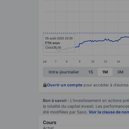
Line chart with 296 data points.
The chart has 1 X axis displaying categ
The chart has 1 Y axis displaying value
05-août-2026 19:30
FTK:xnys
Close
36,00
juil.
7
8
9
10
13
14
End of interactive chart.
Intra-journalier
1S
1M
3M
Ouvrir un compte
pour accéder à d’autres 
Bon à savoir :
L’investissement en actions pré
la totalité du capital investi. Les performan
été modifiées par Saxo.
Voir la clause de no
Cours
Achat