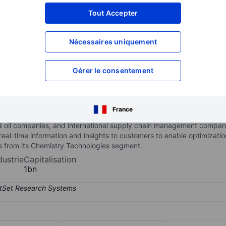
XXXXXXX
XXXXXXX
Tout Accepter
XXXXXXX
XXXXXXX
Nécessaires uniquement
XXXXXXX
XXXXXXX
Ouvrir un compte
pour accéder à d
XXXXXXX
XXXXXXX
Gérer le consentement
 specialty chemistry and data company. It has two reportable segmen
France
technology services. It also include integrated oil and gas companies,
 oil companies, and international supply chain management compan
real-time information and insights to customers to enable optimizatio
s from its Chemistry Technologies segment.
dustrie
Capitalisation
1bn