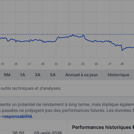
ories.
s. Data ranges from 21.5 to 36.62.
15
16
17
20
21
22
23
24
27
28
6M
1A
3A
5A
Annuel à ce jour
Historique
outils techniques et d’analyses.
sente un potentiel de rendement à long terme, mais implique égaleme
ces passées ne préjugent pas des performances futures. Les données 
n-responsabilité
.
Performances historiques
36,00
05-août-2026