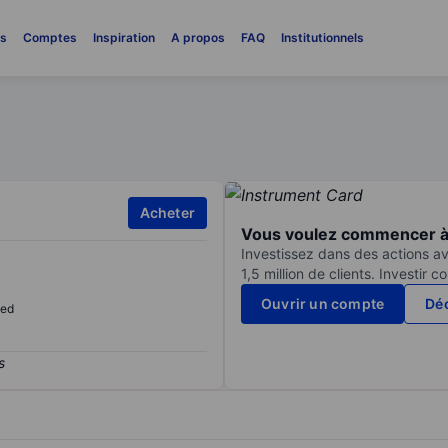
es
Comptes
Inspiration
A propos
FAQ
Institutionnels
Acheter
Vous voulez commencer à 
Investissez dans des actions av
1,5 million de clients. Investir 
Ouvrir un compte
Déc
sed