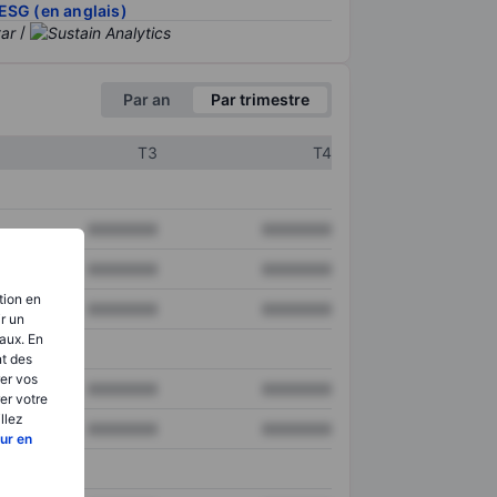
ESG (en anglais)
/
Par an
Par trimestre
T3
T4
XXXXXXX
XXXXXXX
XXXXXXX
XXXXXXX
tion en
XXXXXXX
XXXXXXX
ir un
aux. En
nt des
er vos
XXXXXXX
XXXXXXX
er votre
llez
XXXXXXX
XXXXXXX
ur en