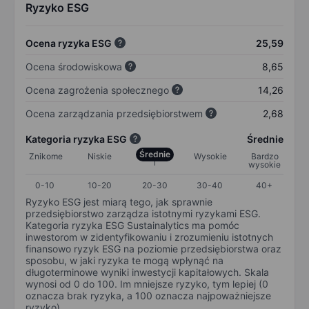
Ryzyko ESG
Ocena ryzyka ESG
25,59
Ocena środowiskowa
8,65
Ocena zagrożenia społecznego
14,26
Ocena zarządzania przedsiębiorstwem
2,68
Kategoria ryzyka ESG
Średnie
Średnie
Znikome
Niskie
Wysokie
Bardzo
wysokie
0-10
10-20
20-30
30-40
40+
Ryzyko ESG jest miarą tego, jak sprawnie
przedsiębiorstwo zarządza istotnymi ryzykami ESG.
Kategoria ryzyka ESG Sustainalytics ma pomóc
inwestorom w zidentyfikowaniu i zrozumieniu istotnych
finansowo ryzyk ESG na poziomie przedsiębiorstwa oraz
sposobu, w jaki ryzyka te mogą wpłynąć na
długoterminowe wyniki inwestycji kapitałowych. Skala
wynosi od 0 do 100. Im mniejsze ryzyko, tym lepiej (0
oznacza brak ryzyka, a 100 oznacza najpoważniejsze
ryzyko).