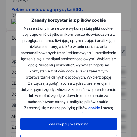
Pobierz metodologię ryzyka ESG.
Dane dostarczone przez
/
Zasady korzystania z plików cookie
Nasze strony internetowe wykorzystują pliki cookie,
aby zapewnić użytkownikom lepsze doświadczenia z
Dane finansowe
przeglądania umożliwiając, optymalizując i analizując
działanie strony, a także w celu dostarczania
W I kw.
W II kw.
spersonalizowanych treści reklamowych i umożliwienia
łączenia się z mediami społecznościowymi. Wybierając
Sprawozdanie z zysków
opcję "Akceptuj wszystko", wyrażasz zgodę na
korzystanie z plików cookie i związane z tym
Dochód
XXXXXXX
XXXXXXX
przetwarzanie danych osobowych. Wybierz opcję
EBITDA
XXXXXXX
XXXXXXX
"Zarządzaj zgodą", aby zarządzać preferencjami
dotyczącymi zgody. Możesz zmienić swoje preferencje
Dochód netto
XXXXXXX
XXXXXXX
lub wycofać zgodę w dowolnym momencie za
pośrednictwem strony z polityką plików cookie.
Bilans
Zapoznaj się z naszą polityką plików
cookie
i naszą
polityką
prywatności
.
Aktywa ogółem
XXXXXXX
XXXXXXX
Zaakceptuj wszystko
Zadłużenie ogółem
XXXXXXX
XXXXXXX