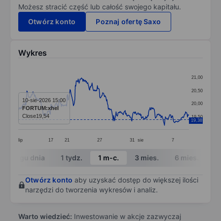
Możesz stracić część lub całość swojego kapitału.
Otwórz konto
Poznaj ofertę Saxo
Wykres
Chart
21,00
Line chart with 357 data points.
20,50
The chart has 1 X axis displaying categories.
10-sie-2026 15:00
20,00
FORTUM:xhel
The chart has 1 Y axis displaying values. Data ranges 
Close
19,54
19,50
19,38
lip
17
21
27
31
sie
7
End of interactive chart.
W ciągu dnia
1 tydz.
1 m-c.
3 mies.
6 mies.
1 
Otwórz konto
aby uzyskać dostęp do większej ilości
narzędzi do tworzenia wykresów i analiz.
Warto wiedzieć:
Inwestowanie w akcje zazwyczaj