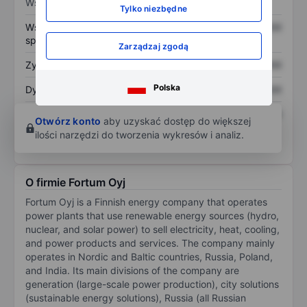
Wskaźniki
Tylko niezbędne
Współczynnik cena do
XXXXXXX
XXXXXXX
sprzedaży
Zarządzaj zgodą
Zysk na akcję
XXXXXXX
XXXXXXX
Polska
Dywidenda na akcję
XXXXXXX
XXXXXXX
Zwrot z kapitału
XXXXXXX
XXXXXXX
Otwórz konto
aby uzyskać dostęp do większej
własnego
ilości narzędzi do tworzenia wykresów i analiz.
O firmie Fortum Oyj
Fortum Oyj is a Finnish energy company that operates
power plants that use renewable energy sources (hydro,
nuclear, and solar power) to sell electricity, heat, cooling,
and power products and services. The company mainly
operates in Nordic and Baltic countries, Russia, Poland,
and India. Its main divisions of the company are
generation (large-scale power production), city solutions
(sustainable energy solutions), Russia (all Russian