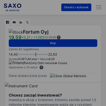
Otwórz rachunek
Fortum Oyj
19,59
+0,21
/
+1,08%
15:29:59
Kup
Zakres 52-tygodniowy
14,40
22,92
Symbol
FORTUM:xhel
Waluta
EUR
NASDAQ OMX Helsinki
Closed
Opóźnione o 15 minut
Dane dostarczone przez
Chcesz zacząć inwestować?
Inwestuj w akcje z brokerem, któremu zaufało ponad 1,5
milionów klientów. Inwestowanie wiąże się z ryzykiem.