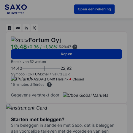
Open een rekening
Fortum Oyj
19,48
+0,36
/
+1,88%
15:29:47
Kopen
Bereik van 52 weken
14,40
22,92
Symbool
FORTUM:xhel
Valuta
EUR
NASDAQ OMX Helsinki
Closed
15 minutes différées
Gegevens verstrekt door
Starten met beleggen?
Slim beleggen in aandelen met Saxo, dat is beleggen
aan voordelige tarieven met de voordelen van een