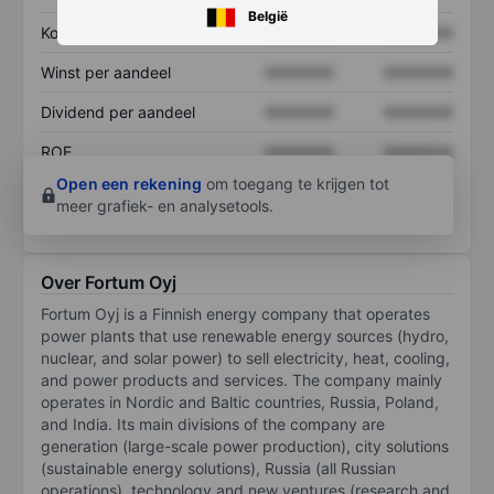
België
Koers/omzetratio
XXXXXXX
XXXXXXX
Winst per aandeel
XXXXXXX
XXXXXXX
Dividend per aandeel
XXXXXXX
XXXXXXX
ROE
XXXXXXX
XXXXXXX
Open een rekening
om toegang te krijgen tot
meer grafiek- en analysetools.
Over Fortum Oyj
Fortum Oyj is a Finnish energy company that operates
power plants that use renewable energy sources (hydro,
nuclear, and solar power) to sell electricity, heat, cooling,
and power products and services. The company mainly
operates in Nordic and Baltic countries, Russia, Poland,
and India. Its main divisions of the company are
generation (large-scale power production), city solutions
(sustainable energy solutions), Russia (all Russian
operations), technology and new ventures (research and