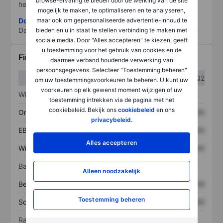
browse-ervaring te bieden door de werking van de site
het grootste risico).
mogelijk te maken, te optimaliseren en te analyseren,
Download de ESG-risicomethodologie
maar ook om gepersonaliseerde advertentie-inhoud te
Data provided by
/
bieden en u in staat te stellen verbinding te maken met
sociale media. Door "Alles accepteren" te kiezen, geeft
u toestemming voor het gebruik van cookies en de
Financiële gegevens
daarmee verband houdende verwerking van
persoonsgegevens. Selecteer "Toestemming beheren"
Q1
Q2
om uw toestemmingsvoorkeuren te beheren. U kunt uw
voorkeuren op elk gewenst moment wijzigen of uw
Winst/verlies
toestemming intrekken via de pagina met het
cookiebeleid. Bekijk ons
cookiebeleid
en ons
Omzet
XXXXXXX
XXXXXXX
privacybeleid
.
EBITDA
XXXXXXX
XXXXXXX
Alles accepteren
Winst
XXXXXXX
XXXXXXX
Balans
Alleen noodzakelijk
Bezittingen
XXXXXXX
XXXXXXX
Toestemming beheren
Schulden
XXXXXXX
XXXXXXX
Ratio's