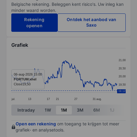
Belgische rekening. Beleggen kent risico's. Uw inleg kan
minder waard worden.
Rekening
Ontdek het aanbod van
Saxo
openen
Grafiek
Chart
21,00
Line chart with 391 data points.
20,50
The chart has 1 X axis displaying categories.
06-aug-2026 15:00
20,00
FORTUM:xhel
The chart has 1 Y axis displaying values. Data ranges 
Close
19,50
19,50
19,12
jul.
13
17
21
27
31
aug.
End of interactive chart.
Intraday
1W
1M
3M
6M
1J
3J
Open een rekening
om toegang te krijgen tot meer
grafiek- en analysetools.