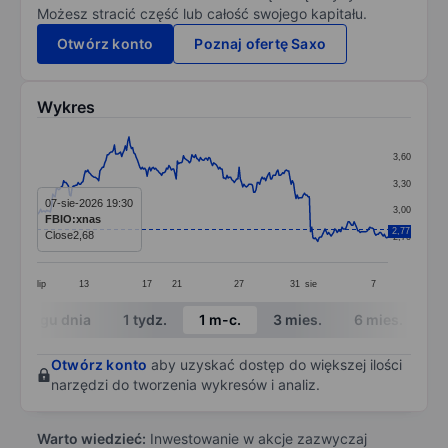
Możesz stracić część lub całość swojego kapitału.
Otwórz konto
Poznaj ofertę Saxo
Wykres
Chart
3,60
Line chart with 291 data points.
3,30
The chart has 1 X axis displaying categories.
07-sie-2026 19:30
3,00
FBIO:xnas
The chart has 1 Y axis displaying values. Data ranges 
2,77
Close
2,68
2,70
lip
13
17
21
27
31
sie
7
End of interactive chart.
W ciągu dnia
1 tydz.
1 m-c.
3 mies.
6 mies.
1 
Otwórz konto
aby uzyskać dostęp do większej ilości
narzędzi do tworzenia wykresów i analiz.
Warto wiedzieć:
Inwestowanie w akcje zazwyczaj