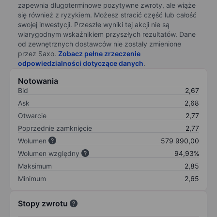
zapewnia długoterminowe pozytywne zwroty, ale wiąże
się również z ryzykiem. Możesz stracić część lub całość
swojej inwestycji. Przeszłe wyniki tej akcji nie są
wiarygodnym wskaźnikiem przyszłych rezultatów. Dane
od zewnętrznych dostawców nie zostały zmienione
przez Saxo.
Zobacz pełne zrzeczenie
odpowiedzialności dotyczące danych
.
Notowania
Bid
2,67
Ask
2,68
Otwarcie
2,77
Poprzednie zamknięcie
2,77
Wolumen
579 990,00
Wolumen względny
94,93%
Maksimum
2,85
Minimum
2,65
Stopy zwrotu