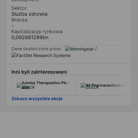
Sektor
Służba zdrowia
Branża
-
Kapitalizacja rynkowa
0,092681289bn
Dane dostarczone przez
/
Inni byli zainteresowani
Autolus Therapeutics Plc -
X4 Pharmaceuticals Inc.
ADR
Zobacz wszystkie akcje