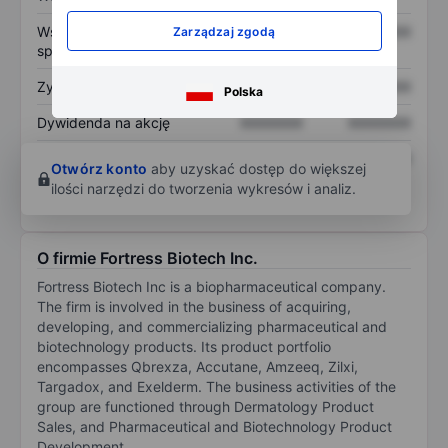
Współczynnik cena do
XXXXXXX
XXXXXXX
Zarządzaj zgodą
sprzedaży
Zysk na akcję
XXXXXXX
XXXXXXX
Polska
Dywidenda na akcję
XXXXXXX
XXXXXXX
Zwrot z kapitału
XXXXXXX
XXXXXXX
Otwórz konto
aby uzyskać dostęp do większej
własnego
ilości narzędzi do tworzenia wykresów i analiz.
O firmie Fortress Biotech Inc.
Fortress Biotech Inc is a biopharmaceutical company.
The firm is involved in the business of acquiring,
developing, and commercializing pharmaceutical and
biotechnology products. Its product portfolio
encompasses Qbrexza, Accutane, Amzeeq, Zilxi,
Targadox, and Exelderm. The business activities of the
group are functioned through Dermatology Product
Sales, and Pharmaceutical and Biotechnology Product
Development.