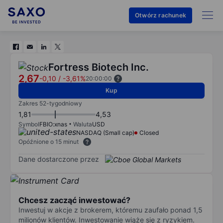
Otwórz rachunek
Fortress Biotech Inc.
2,67
-0,10
/
-3,61%
20:00:00
Kup
Zakres 52-tygodniowy
1,81
4,53
Symbol
FBIO:xnas
Waluta
USD
NASDAQ (Small cap)
Closed
Opóźnione o 15 minut
Dane dostarczone przez
Chcesz zacząć inwestować?
Inwestuj w akcje z brokerem, któremu zaufało ponad 1,5
milionów klientów. Inwestowanie wiąże się z ryzykiem.