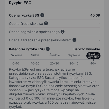
Ryzyko ESG
Ocena ryzyka ESG
40,09
Ocena środowiskowa
-
Ocena zagrożenia społecznego
-
Ocena zarządzania przedsiębiorstwem
-
Kategoria ryzyka ESG
Bardzo wysokie
Bardzo
Znikome
Niskie
Średnie
Wysokie
wysokie
0-10
10-20
20-30
30-40
40+
Ryzyko ESG jest miarą tego, jak sprawnie
przedsiębiorstwo zarządza istotnymi ryzykami ESG.
Kategoria ryzyka ESG Sustainalytics ma pomóc
inwestorom w zidentyfikowaniu i zrozumieniu istotnych
finansowo ryzyk ESG na poziomie przedsiębiorstwa oraz
sposobu, w jaki ryzyka te mogą wpłynąć na
długoterminowe wyniki inwestycji kapitałowych. Skala
wynosi od 0 do 100. Im mniejsze ryzyko, tym lepiej (0
oznacza brak ryzyka, a 100 oznacza najpoważniejsze
ryzyko).