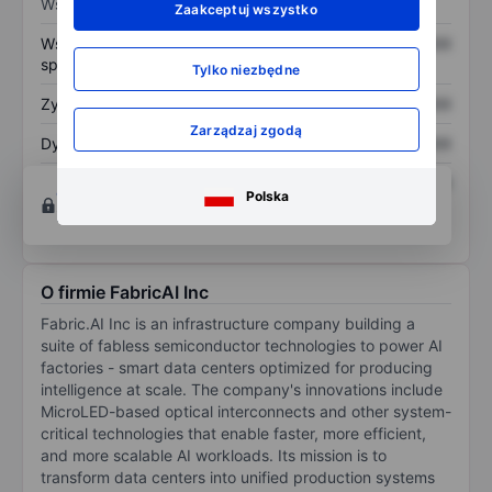
Wskaźniki
Zaakceptuj wszystko
Współczynnik cena do
XXXXXXX
XXXXXXX
sprzedaży
Tylko niezbędne
Zysk na akcję
XXXXXXX
XXXXXXX
Zarządzaj zgodą
Dywidenda na akcję
XXXXXXX
XXXXXXX
Zwrot z kapitału
XXXXXXX
XXXXXXX
Otwórz konto
aby uzyskać dostęp do większej
Polska
własnego
ilości narzędzi do tworzenia wykresów i analiz.
O firmie FabricAI Inc
Fabric.AI Inc is an infrastructure company building a
suite of fabless semiconductor technologies to power AI
factories - smart data centers optimized for producing
intelligence at scale. The company's innovations include
MicroLED-based optical interconnects and other system-
critical technologies that enable faster, more efficient,
and more scalable AI workloads. Its mission is to
transform data centers into unified production systems