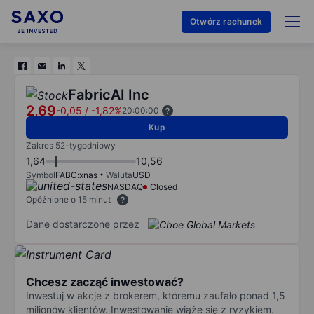
Otwórz rachunek
FabricAI Inc
2,69
-0,05
/
-1,82%
20:00:00
Kup
Zakres 52-tygodniowy
1,64
10,56
Symbol
FABC:xnas
Waluta
USD
NASDAQ
Closed
Opóźnione o 15 minut
Dane dostarczone przez
Chcesz zacząć inwestować?
Inwestuj w akcje z brokerem, któremu zaufało ponad 1,5
milionów klientów. Inwestowanie wiąże się z ryzykiem.