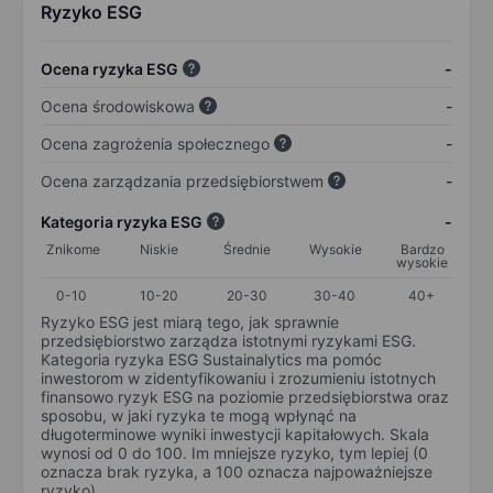
Ryzyko ESG
Ocena ryzyka ESG
-
Ocena środowiskowa
-
Ocena zagrożenia społecznego
-
Ocena zarządzania przedsiębiorstwem
-
Kategoria ryzyka ESG
-
Znikome
Niskie
Średnie
Wysokie
Bardzo
wysokie
0-10
10-20
20-30
30-40
40+
Ryzyko ESG jest miarą tego, jak sprawnie
przedsiębiorstwo zarządza istotnymi ryzykami ESG.
Kategoria ryzyka ESG Sustainalytics ma pomóc
inwestorom w zidentyfikowaniu i zrozumieniu istotnych
finansowo ryzyk ESG na poziomie przedsiębiorstwa oraz
sposobu, w jaki ryzyka te mogą wpłynąć na
długoterminowe wyniki inwestycji kapitałowych. Skala
wynosi od 0 do 100. Im mniejsze ryzyko, tym lepiej (0
oznacza brak ryzyka, a 100 oznacza najpoważniejsze
ryzyko).