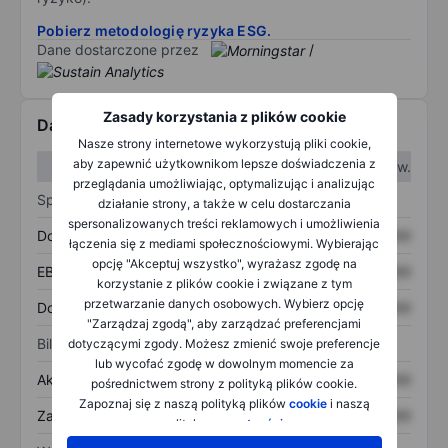
Pobierz metodologię ryzyka ESG.
Dane dostarczone przez
/
Zasady korzystania z plików cookie
Dane finansowe
Nasze strony internetowe wykorzystują pliki cookie,
aby zapewnić użytkownikom lepsze doświadczenia z
W I kw.
W II kw.
przeglądania umożliwiając, optymalizując i analizując
Sprawozdanie z zysków
działanie strony, a także w celu dostarczania
spersonalizowanych treści reklamowych i umożliwienia
Dochód
XXXXXXX
XXXXXXX
łączenia się z mediami społecznościowymi. Wybierając
opcję "Akceptuj wszystko", wyrażasz zgodę na
EBITDA
XXXXXXX
XXXXXXX
korzystanie z plików cookie i związane z tym
przetwarzanie danych osobowych. Wybierz opcję
Dochód netto
XXXXXXX
XXXXXXX
"Zarządzaj zgodą", aby zarządzać preferencjami
Bilans
dotyczącymi zgody. Możesz zmienić swoje preferencje
lub wycofać zgodę w dowolnym momencie za
Aktywa ogółem
XXXXXXX
XXXXXXX
pośrednictwem strony z polityką plików cookie.
Zapoznaj się z naszą polityką plików
cookie
i naszą
Zadłużenie ogółem
XXXXXXX
XXXXXXX
polityką
prywatności
.