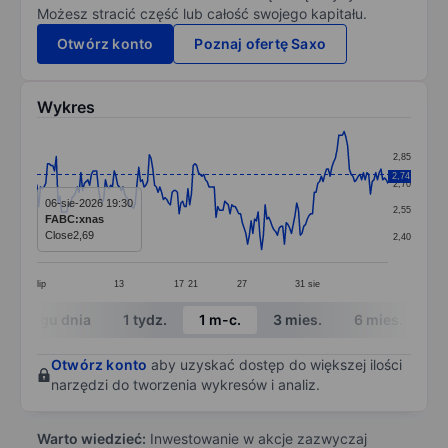
Możesz stracić część lub całość swojego kapitału.
Otwórz konto
Poznaj ofertę Saxo
Wykres
Chart
2,85
Line chart with 201 data points.
2,74
2,70
The chart has 1 X axis displaying categories.
06-sie-2026 19:30
2,55
FABC:xnas
The chart has 1 Y axis displaying values. Data ranges 
Close
2,69
2,40
lip
13
17
21
27
31
sie
End of interactive chart.
W ciągu dnia
1 tydz.
1 m-c.
3 mies.
6 mies.
1 
Otwórz konto
aby uzyskać dostęp do większej ilości
narzędzi do tworzenia wykresów i analiz.
Warto wiedzieć:
Inwestowanie w akcje zazwyczaj