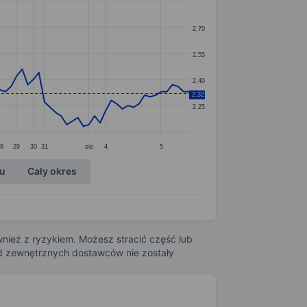
2,70
2,55
2,40
2,32
2,25
8
29
30
31
sie
4
5
ku
Cały okres
nież z ryzykiem. Możesz stracić część lub
 od zewnętrznych dostawców nie zostały