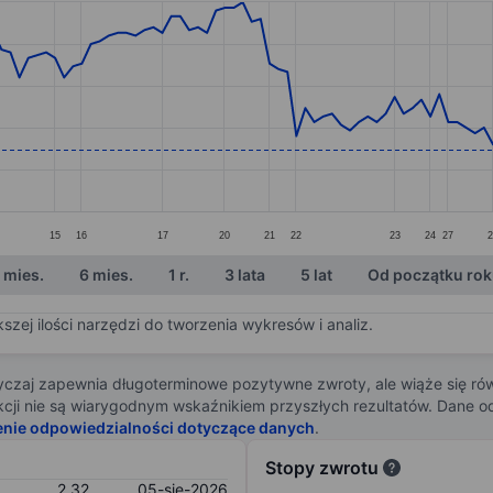
ories.
s. Data ranges from 2.13 to 2.85.
15
16
17
20
21
22
23
24
27
2
 mies.
6 mies.
1 r.
3 lata
5 lat
Od początku ro
zej ilości narzędzi do tworzenia wykresów i analiz.
zaj zapewnia długoterminowe pozytywne zwroty, ale wiąże się rów
j akcji nie są wiarygodnym wskaźnikiem przyszłych rezultatów. Dane
enie odpowiedzialności dotyczące danych
.
Stopy zwrotu
2,32
05-sie-2026