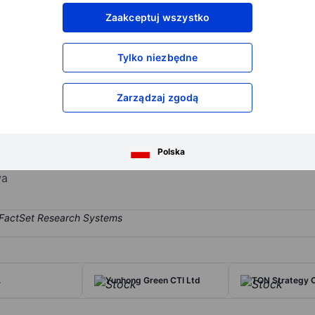
XXXXXXX
XXXXXXX
Zaakceptuj wszystko
XXXXXXX
XXXXXXX
XXXXXXX
XXXXXXX
Tylko niezbędne
Otwórz konto
aby uzyskać dostęp do większej ilości n
XXXXXXX
XXXXXXX
Zarządzaj zgodą
acy-first artificial intelligence (AI) and social media technology co
Polska
aging personal media such as photos, videos and messages, while main
wa
.
Yunhong Green CTI Ltd
TON Strategy 