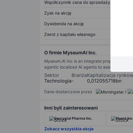
Współczynnik cena do sprzedaży
Zysk na akcję
Dywidenda na akcję
Zwrot z kapitału własnego
O firmie MyseumAI Inc.
Myseum.AI Inc is an integrate proprietary priv
agentic localized AI agents to assist in man
Sektor
Branża
Kapitalizacja rynko
Technologia
-
0,012055718bn
Dane dostarczone przez
/
Inni byli zainteresowani
Cocrystal Pharma Inc.
Fluent Inc
Zobacz wszystkie akcje