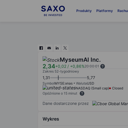
Produkty
Platformy
Rachu
MyseumAI Inc.
2,34
+0,02
/
+0,86%
20:00:01
Zakres 52-tygodniowy
1,31
5,77
Symbol
MYSE:xnas
Waluta
USD
NASDAQ (Small cap)
Closed
Opóźnione o 15 minut
Dane dostarczone przez
Wykres
Chart