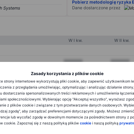
Pobierz metodologię ryzyka 
Dane dostarczone przez
W I kw.
W II kw.
XXXXXXX
XXXXXXX
XXXXXXX
XXXXXXX
Zasady korzystania z plików cookie
e strony internetowe wykorzystują pliki cookie, aby zapewnić użytkownikom l
XXXXXXX
XXXXXXX
zenia z przeglądania umożliwiając, optymalizując i analizując działanie strony
u dostarczania spersonalizowanych treści reklamowych i umożliwienia łączenia
ami społecznościowymi. Wybierając opcję "Akceptuj wszystko", wyrażasz zgo
XXXXXXX
XXXXXXX
anie z plików cookie i związane z tym przetwarzanie danych osobowych. Wybie
dzaj zgodą", aby zarządzać preferencjami dotyczącymi zgody. Możesz zmieni
XXXXXXX
XXXXXXX
rencje lub wycofać zgodę w dowolnym momencie za pośrednictwem strony z po
ów cookie. Zapoznaj się z naszą polityką plików
cookie
i naszą polityką
prywatn