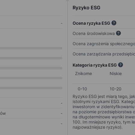
Ryzyko ESG
-
Ocena ryzyka ESG
Ocena środowiskowa
Ocena zagrożenia społeczneg
Ocena zarządzania przedsiębi
Kategoria ryzyka ESG
Znikome
Niskie
0-10
10-20
Ryzyko ESG jest miarą tego, ja
istotnymi ryzykami ESG. Kateg
-
inwestorom w zidentyfikowaniu 
na poziomie przedsiębiorstwa 
ków
-
na długoterminowe wyniki inwes
100. Im mniejsze ryzyko, tym l
-
najpoważniejsze ryzyko).