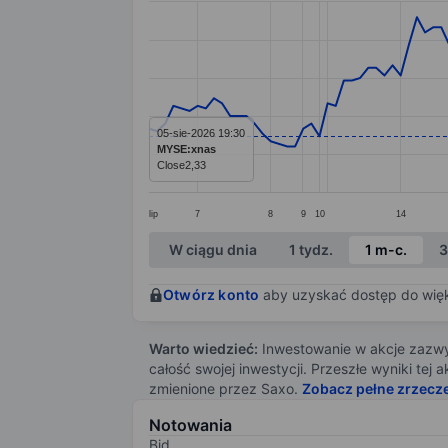
Line chart with 127 data points.
The chart has 1 X axis displaying categ
The chart has 1 Y axis displaying value
05-sie-2026 19:30
MYSE:xnas
Close
2,33
lip
7
8
9
10
14
End of interactive chart.
W ciągu dnia
1 tydz.
1 m-c.
3
Otwórz konto
aby uzyskać dostęp do więks
Warto wiedzieć:
Inwestowanie w akcje zazwyc
całość swojej inwestycji. Przeszłe wyniki te
zmienione przez Saxo.
Zobacz pełne zrzecz
Notowania
Bid