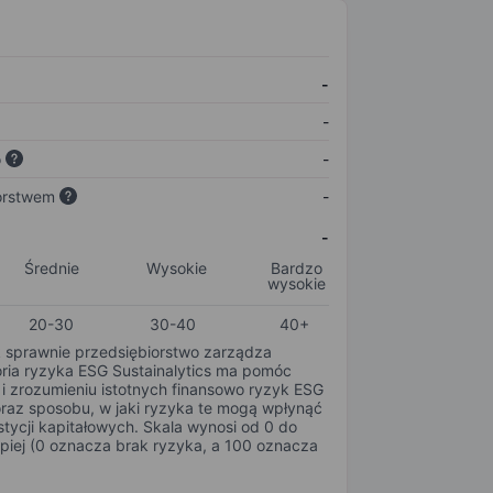
-
-
o
-
orstwem
-
-
Średnie
Wysokie
Bardzo
wysokie
20-30
30-40
40+
k sprawnie przedsiębiorstwo zarządza
oria ryzyka ESG Sustainalytics ma pomóc
i zrozumieniu istotnych finansowo ryzyk ESG
oraz sposobu, w jaki ryzyka te mogą wpłynąć
tycji kapitałowych. Skala wynosi od 0 do
epiej (0 oznacza brak ryzyka, a 100 oznacza