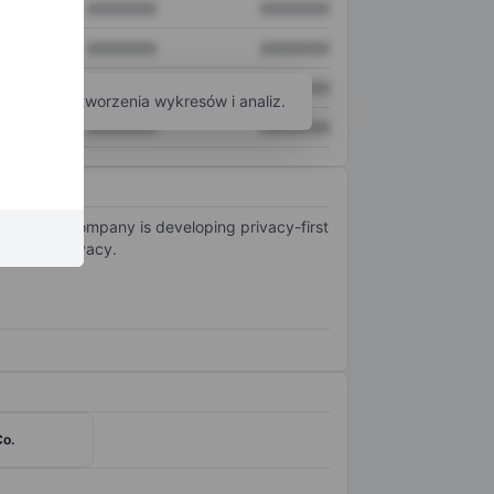
XXXXXXX
XXXXXXX
XXXXXXX
XXXXXXX
XXXXXXX
XXXXXXX
arzędzi do tworzenia wykresów i analiz.
XXXXXXX
XXXXXXX
mpany. The Company is developing privacy-first
taining privacy.
Co.