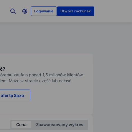
Logowanie
Otwórz rachunek
ć?
tóremu zaufało ponad 1,5 milionów klientów.
iem. Możesz stracić część lub całość
 ofertę Saxo
Cena
Zaawansowany wykres