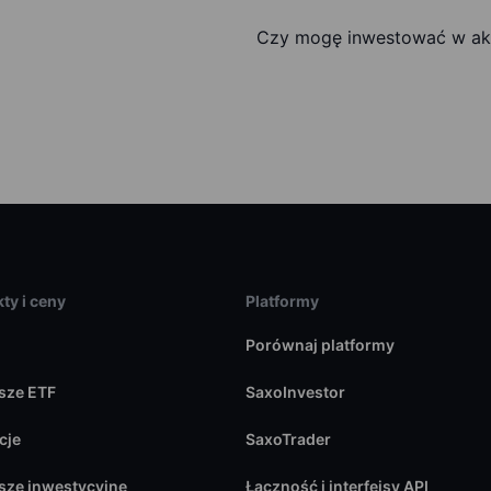
Czy mogę inwestować w akc
ty i ceny
Platformy
Porównaj platformy
sze ETF
SaxoInvestor
cje
SaxoTrader
sze inwestycyjne
Łączność i interfejsy API