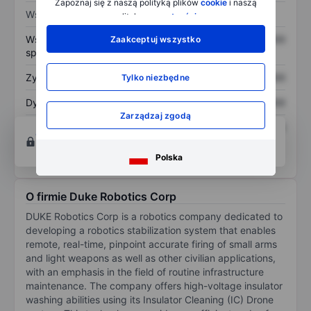
Zapoznaj się z naszą polityką plików
cookie
i naszą
Wskaźniki
polityką
prywatności
.
Współczynnik cena do
XXXXXXX
XXXXXXX
Zaakceptuj wszystko
sprzedaży
Zysk na akcję
XXXXXXX
XXXXXXX
Tylko niezbędne
Dywidenda na akcję
XXXXXXX
XXXXXXX
Zarządzaj zgodą
Zwrot z kapitału
XXXXXXX
XXXXXXX
Otwórz konto
aby uzyskać dostęp do większej
własnego
ilości narzędzi do tworzenia wykresów i analiz.
Polska
O firmie Duke Robotics Corp
DUKE Robotics Corp is a robotics company dedicated to
developing a robotics stabilization system that enables
remote, real-time, pinpoint accurate firing of small arms
and light weapons as well as other civilian applications,
with an emphasis in the field of routine infrastructure
maintenance. The company offers high-voltage insulator
washing abilities using its Insulator Cleaning (IC) Drone