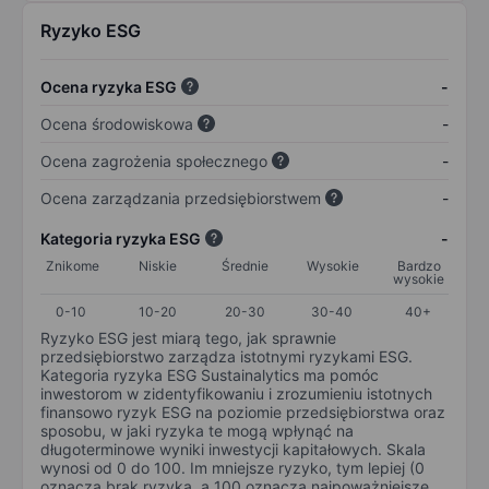
Ryzyko ESG
Ocena ryzyka ESG
-
Ocena środowiskowa
-
Ocena zagrożenia społecznego
-
Ocena zarządzania przedsiębiorstwem
-
Kategoria ryzyka ESG
-
Znikome
Niskie
Średnie
Wysokie
Bardzo
wysokie
0-10
10-20
20-30
30-40
40+
Ryzyko ESG jest miarą tego, jak sprawnie
przedsiębiorstwo zarządza istotnymi ryzykami ESG.
Kategoria ryzyka ESG Sustainalytics ma pomóc
inwestorom w zidentyfikowaniu i zrozumieniu istotnych
finansowo ryzyk ESG na poziomie przedsiębiorstwa oraz
sposobu, w jaki ryzyka te mogą wpłynąć na
długoterminowe wyniki inwestycji kapitałowych. Skala
wynosi od 0 do 100. Im mniejsze ryzyko, tym lepiej (0
oznacza brak ryzyka, a 100 oznacza najpoważniejsze