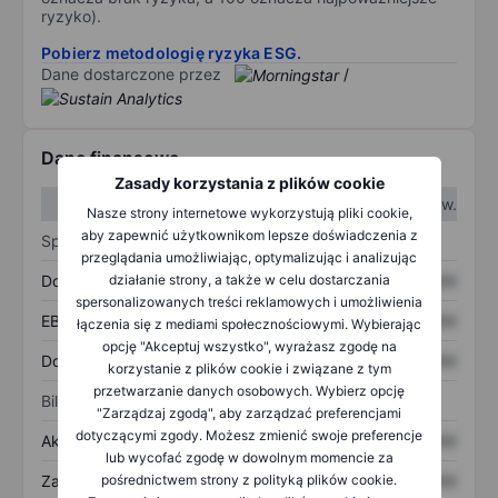
ryzyko).
Pobierz metodologię ryzyka ESG.
Dane dostarczone przez
/
Dane finansowe
Zasady korzystania z plików cookie
W I kw.
W II kw.
Nasze strony internetowe wykorzystują pliki cookie,
aby zapewnić użytkownikom lepsze doświadczenia z
Sprawozdanie z zysków
przeglądania umożliwiając, optymalizując i analizując
Dochód
XXXXXXX
XXXXXXX
działanie strony, a także w celu dostarczania
spersonalizowanych treści reklamowych i umożliwienia
EBITDA
XXXXXXX
XXXXXXX
łączenia się z mediami społecznościowymi. Wybierając
opcję "Akceptuj wszystko", wyrażasz zgodę na
Dochód netto
XXXXXXX
XXXXXXX
korzystanie z plików cookie i związane z tym
przetwarzanie danych osobowych. Wybierz opcję
Bilans
"Zarządzaj zgodą", aby zarządzać preferencjami
dotyczącymi zgody. Możesz zmienić swoje preferencje
Aktywa ogółem
XXXXXXX
XXXXXXX
lub wycofać zgodę w dowolnym momencie za
Zadłużenie ogółem
XXXXXXX
XXXXXXX
pośrednictwem strony z polityką plików cookie.