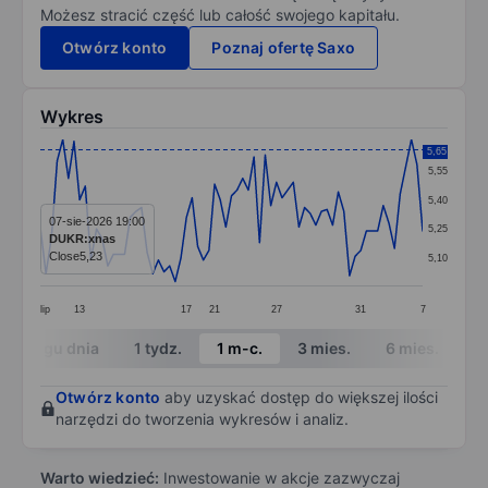
Możesz stracić część lub całość swojego kapitału.
Otwórz konto
Poznaj ofertę Saxo
Wykres
Chart
5,65
5,55
Line chart with 69 data points.
5,40
The chart has 1 X axis displaying categories.
07-sie-2026 19:00
5,25
DUKR:xnas
The chart has 1 Y axis displaying values. Data ranges 
Close
5,23
5,10
lip
13
17
21
27
31
7
End of interactive chart.
W ciągu dnia
1 tydz.
1 m-c.
3 mies.
6 mies.
1 
Otwórz konto
aby uzyskać dostęp do większej ilości
narzędzi do tworzenia wykresów i analiz.
Warto wiedzieć:
Inwestowanie w akcje zazwyczaj