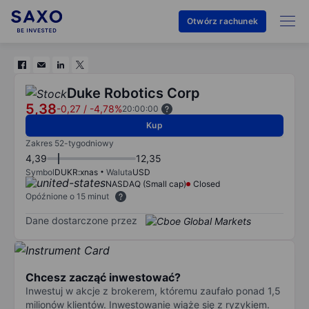
Otwórz rachunek
Duke Robotics Corp
5,38
-0,27
/
-4,78%
20:00:00
Kup
Zakres 52-tygodniowy
4,39
12,35
Symbol
DUKR:xnas
Waluta
USD
NASDAQ (Small cap)
Closed
Opóźnione o 15 minut
Dane dostarczone przez
Chcesz zacząć inwestować?
Inwestuj w akcje z brokerem, któremu zaufało ponad 1,5
milionów klientów. Inwestowanie wiąże się z ryzykiem.