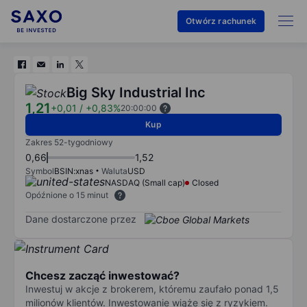
Otwórz rachunek
Big Sky Industrial Inc
1,21
+0,01
/
+0,83%
20:00:00
Kup
Zakres 52-tygodniowy
0,66
1,52
Symbol
BSIN:xnas
Waluta
USD
NASDAQ (Small cap)
Closed
Opóźnione o 15 minut
Dane dostarczone przez
Chcesz zacząć inwestować?
Inwestuj w akcje z brokerem, któremu zaufało ponad 1,5
milionów klientów. Inwestowanie wiąże się z ryzykiem.