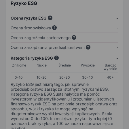
Ryzyko ESG
Ocena ryzyka ESG
-
Ocena środowiskowa
-
Ocena zagrożenia społecznego
-
Ocena zarządzania przedsiębiorstwem
-
Kategoria ryzyka ESG
-
Znikome
Niskie
Średnie
Wysokie
Bardzo
wysokie
0-10
10-20
20-30
30-40
40+
Ryzyko ESG jest miarą tego, jak sprawnie
przedsiębiorstwo zarządza istotnymi ryzykami ESG.
Kategoria ryzyka ESG Sustainalytics ma pomóc
inwestorom w zidentyfikowaniu i zrozumieniu istotnych
finansowo ryzyk ESG na poziomie przedsiębiorstwa oraz
sposobu, w jaki ryzyka te mogą wpłynąć na
długoterminowe wyniki inwestycji kapitałowych. Skala
wynosi od 0 do 100. Im mniejsze ryzyko, tym lepiej (0
oznacza brak ryzyka, a 100 oznacza najpoważniejsze
ryzyko).