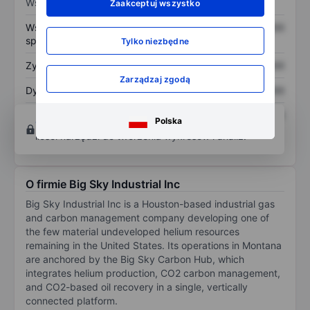
Wskaźniki
Zaakceptuj wszystko
Współczynnik cena do
XXXXXXX
XXXXXXX
sprzedaży
Tylko niezbędne
Zysk na akcję
XXXXXXX
XXXXXXX
Zarządzaj zgodą
Dywidenda na akcję
XXXXXXX
XXXXXXX
Zwrot z kapitału
XXXXXXX
XXXXXXX
Polska
Otwórz konto
aby uzyskać dostęp do większej
własnego
ilości narzędzi do tworzenia wykresów i analiz.
O firmie Big Sky Industrial Inc
Big Sky Industrial Inc is a Houston-based industrial gas
and carbon management company developing one of
the few material undeveloped helium resources
remaining in the United States. Its operations in Montana
are anchored by the Big Sky Carbon Hub, which
integrates helium production, CO2 carbon management,
and CO2-based oil recovery in a single, vertically
connected platform.