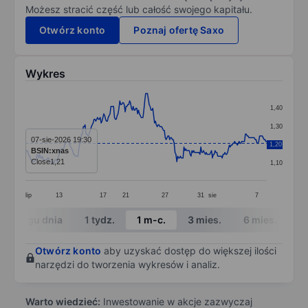
Możesz stracić część lub całość swojego kapitału.
Otwórz konto
Poznaj ofertę Saxo
Wykres
Chart
1,40
Line chart with 272 data points.
1,30
The chart has 1 X axis displaying categories.
07-sie-2026 19:30
1,20
1,20
BSIN:xnas
The chart has 1 Y axis displaying values. Data ranges f
Close
1,21
1,10
lip
13
17
21
27
31
sie
7
End of interactive chart.
W ciągu dnia
1 tydz.
1 m-c.
3 mies.
6 mies.
1 
Otwórz konto
aby uzyskać dostęp do większej ilości
narzędzi do tworzenia wykresów i analiz.
Warto wiedzieć:
Inwestowanie w akcje zazwyczaj