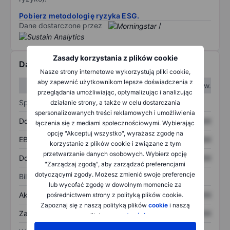
Pobierz metodologię ryzyka ESG.
Dane dostarczone przez
/
Zasady korzystania z plików cookie
Dane finansowe
Nasze strony internetowe wykorzystują pliki cookie,
aby zapewnić użytkownikom lepsze doświadczenia z
W I kw.
W II kw.
przeglądania umożliwiając, optymalizując i analizując
Sprawozdanie z zysków
działanie strony, a także w celu dostarczania
spersonalizowanych treści reklamowych i umożliwienia
Dochód
XXXXXXX
XXXXXXX
łączenia się z mediami społecznościowymi. Wybierając
opcję "Akceptuj wszystko", wyrażasz zgodę na
EBITDA
XXXXXXX
XXXXXXX
korzystanie z plików cookie i związane z tym
przetwarzanie danych osobowych. Wybierz opcję
Dochód netto
XXXXXXX
XXXXXXX
"Zarządzaj zgodą", aby zarządzać preferencjami
dotyczącymi zgody. Możesz zmienić swoje preferencje
Bilans
lub wycofać zgodę w dowolnym momencie za
Aktywa ogółem
XXXXXXX
XXXXXXX
pośrednictwem strony z polityką plików cookie.
Zapoznaj się z naszą polityką plików
cookie
i naszą
Zadłużenie ogółem
XXXXXXX
XXXXXXX
polityką
prywatności
.