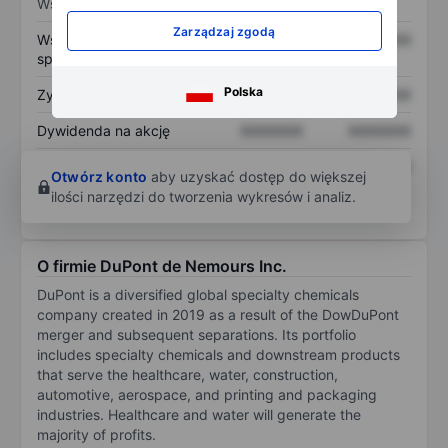
Wskaźniki
Zarządzaj zgodą
Współczynnik cena do
XXXXXXX
XXXXXXX
sprzedaży
Polska
Zysk na akcję
XXXXXXX
XXXXXXX
Dywidenda na akcję
XXXXXXX
XXXXXXX
Zwrot z kapitału
XXXXXXX
XXXXXXX
Otwórz konto
aby uzyskać dostęp do większej
własnego
ilości narzędzi do tworzenia wykresów i analiz.
O firmie DuPont de Nemours Inc.
DuPont is a diversified global specialty chemicals
company created in 2019 as a result of the DowDuPont
merger and subsequent separations. Its portfolio
includes specialty chemicals and downstream products
that serve the healthcare, water, construction,
automotive, aerospace, and printing and packaging
industries. Healthcare and water will generate the
majority of profits.