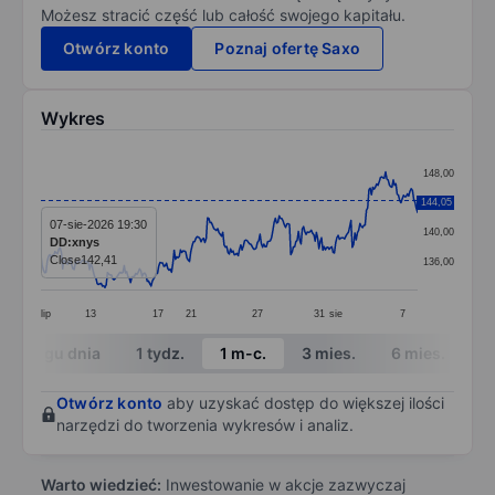
Możesz stracić część lub całość swojego kapitału.
Otwórz konto
Poznaj ofertę Saxo
Wykres
Chart
148,00
Line chart with 295 data points.
144,05
144,00
The chart has 1 X axis displaying categories.
07-sie-2026 19:30
140,00
DD:xnys
The chart has 1 Y axis displaying values. Data ranges 
Close
142,41
136,00
lip
13
17
21
27
31
sie
7
End of interactive chart.
W ciągu dnia
1 tydz.
1 m-c.
3 mies.
6 mies.
1 
Otwórz konto
aby uzyskać dostęp do większej ilości
narzędzi do tworzenia wykresów i analiz.
Warto wiedzieć:
Inwestowanie w akcje zazwyczaj