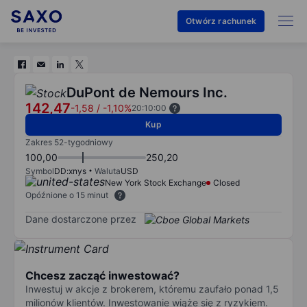
Otwórz rachunek
DuPont de Nemours Inc.
142,47
-1,58
/
-1,10%
20:10:00
Kup
Zakres 52-tygodniowy
100,00
250,20
Symbol
DD:xnys
Waluta
USD
New York Stock Exchange
Closed
Opóźnione o 15 minut
Dane dostarczone przez
Chcesz zacząć inwestować?
Inwestuj w akcje z brokerem, któremu zaufało ponad 1,5
milionów klientów. Inwestowanie wiąże się z ryzykiem.