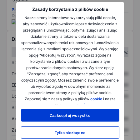
Zasady korzystania z plików cookie
Pobierz metodologię ryzyka ESG.
Dane dostarczone przez
/
Nasze strony internetowe wykorzystują pliki cookie,
aby zapewnić użytkownikom lepsze doświadczenia z
przeglądania umożliwiając, optymalizując i analizując
działanie strony, a także w celu dostarczania
Dane finansowe
spersonalizowanych treści reklamowych i umożliwienia
łączenia się z mediami społecznościowymi. Wybierając
W I kw.
W II kw.
opcję "Akceptuj wszystko", wyrażasz zgodę na
korzystanie z plików cookie i związane z tym
Sprawozdanie z zysków
przetwarzanie danych osobowych. Wybierz opcję
Dochód
XXXXXXX
XXXXXXX
"Zarządzaj zgodą", aby zarządzać preferencjami
dotyczącymi zgody. Możesz zmienić swoje preferencje
EBITDA
XXXXXXX
XXXXXXX
lub wycofać zgodę w dowolnym momencie za
pośrednictwem strony z polityką plików cookie.
Dochód netto
XXXXXXX
XXXXXXX
Zapoznaj się z naszą polityką plików
cookie
i naszą
polityką
prywatności
.
Bilans
Zaakceptuj wszystko
Aktywa ogółem
XXXXXXX
XXXXXXX
Zadłużenie ogółem
XXXXXXX
XXXXXXX
Tylko niezbędne