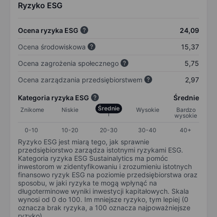
Ryzyko ESG
Ocena ryzyka ESG
24,09
Ocena środowiskowa
15,37
Ocena zagrożenia społecznego
5,75
Ocena zarządzania przedsiębiorstwem
2,97
Kategoria ryzyka ESG
Średnie
Średnie
Znikome
Niskie
Wysokie
Bardzo
wysokie
0-10
10-20
20-30
30-40
40+
Ryzyko ESG jest miarą tego, jak sprawnie
przedsiębiorstwo zarządza istotnymi ryzykami ESG.
Kategoria ryzyka ESG Sustainalytics ma pomóc
inwestorom w zidentyfikowaniu i zrozumieniu istotnych
finansowo ryzyk ESG na poziomie przedsiębiorstwa oraz
sposobu, w jaki ryzyka te mogą wpłynąć na
długoterminowe wyniki inwestycji kapitałowych. Skala
wynosi od 0 do 100. Im mniejsze ryzyko, tym lepiej (0
oznacza brak ryzyka, a 100 oznacza najpoważniejsze
ryzyko).