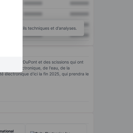
XXXXXXX
XXXXXXX
XXXXXXX
XXXXXXX
XXXXXXX
XXXXXXX
’autres outils techniques et d’analyses.
XXXXXXX
XXXXXXX
a fusion DowDuPont et des scissions qui ont
urs de l'électronique, de l'eau, de la
é électronique d'ici la fin 2025, qui prendra le
national