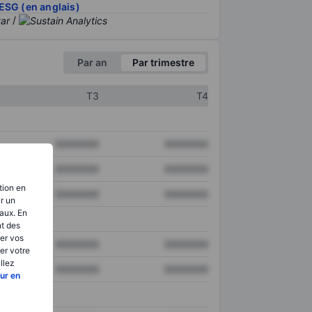
ESG (en anglais)
/
Par an
Par trimestre
T3
T4
XXXXXXX
XXXXXXX
XXXXXXX
XXXXXXX
tion en
XXXXXXX
XXXXXXX
ir un
aux. En
nt des
er vos
XXXXXXX
XXXXXXX
er votre
llez
XXXXXXX
XXXXXXX
ur en