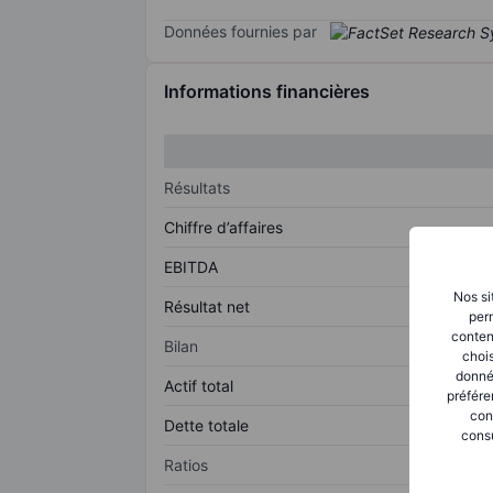
Données fournies par
Informations financières
Résultats
Chiffre d’affaires
EBITDA
Nos si
Résultat net
perm
conten
Bilan
chois
donné
Actif total
préfére
con
Dette totale
consu
Ratios