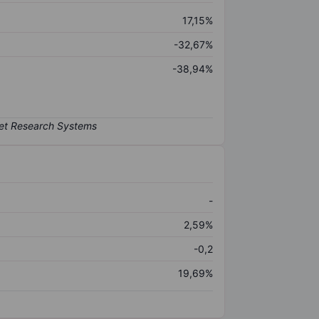
17,15%
-32,67%
-38,94%
-
2,59%
-0,2
19,69%