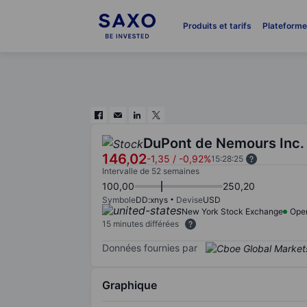
Produits et tarifs
Plateform
DuPont de Nemours Inc.
146,02
-1,35
/
-0,92%
15:28:25
Intervalle de 52 semaines
100,00
250,20
Symbole
DD:xnys
Devise
USD
New York Stock Exchange
Ope
15 minutes différées
Données fournies par
Graphique
Chart