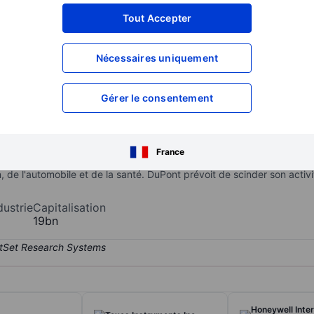
XXXXXXX
XXXXXXX
Tout Accepter
XXXXXXX
XXXXXXX
Nécessaires uniquement
XXXXXXX
XXXXXXX
Ouvrir un compte
pour accéder à d
XXXXXXX
XXXXXXX
Gérer le consentement
ans les produits chimiques spécifique, créée en 2019 à la suite de l
France
its chimiques de spécialité et des produits en aval destinés aux secte
n, de l'automobile et de la santé. DuPont prévoit de scinder son activit
dustrie
Capitalisation
19bn
Honeywell Inter