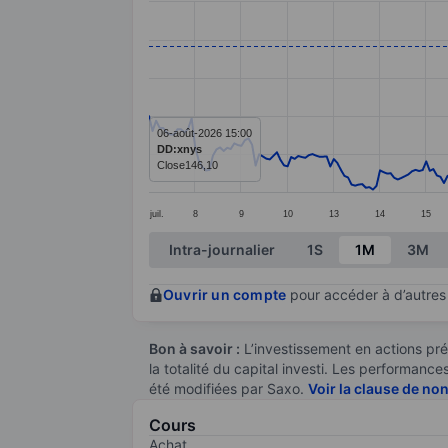
Line chart with 286 data points.
The chart has 1 X axis displaying categ
The chart has 1 Y axis displaying value
06-août-2026 15:00
DD:xnys
Close
146,10
juil.
8
9
10
13
14
15
End of interactive chart.
Intra-journalier
1S
1M
3M
Ouvrir un compte
pour accéder à d’autres 
Bon à savoir :
L’investissement en actions pré
la totalité du capital investi. Les performan
été modifiées par Saxo.
Voir la clause de no
Cours
Achat