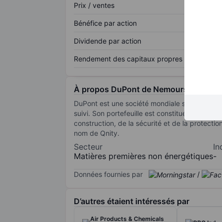
Prix / ventes
Bénéfice par action
Dividende par action
Rendement des capitaux propres
À propos DuPont de Nemours Inc.
DuPont est une société mondiale spécialisée d
suivi. Son portefeuille est constitué des produ
construction, de la sécurité et de la protectio
nom de Qnity.
Secteur
In
Matières premières non énergétiques
-
Données fournies par
/
D’autres étaient intéressés par
Air Products & Chemicals