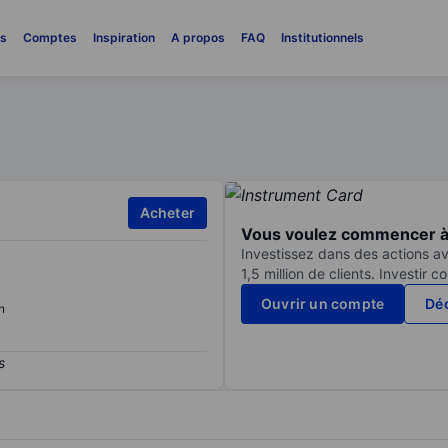
es
Comptes
Inspiration
A propos
FAQ
Institutionnels
Acheter
Vous voulez commencer à 
Investissez dans des actions av
1,5 million de clients. Investir 
Ouvrir un compte
Déc
n