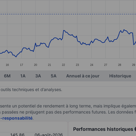
ories.
s. Data ranges from 132.26 to 147.88.
16
17
20
21
22
23
24
27
28
29
6M
1A
3A
5A
Annuel à ce jour
Historique
outils techniques et d’analyses.
sente un potentiel de rendement à long terme, mais implique égaleme
ces passées ne préjugent pas des performances futures. Les données 
n-responsabilité
.
Performances historiques
145,86
06-août-2026