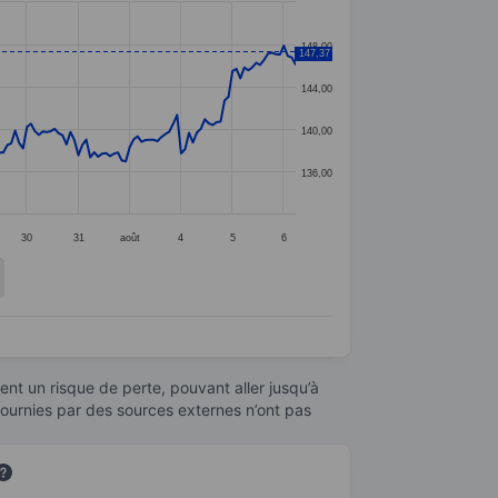
148,00
147,37
144,00
140,00
136,00
30
31
août
4
5
6
nt un risque de perte, pouvant aller jusqu’à
fournies par des sources externes n’ont pas