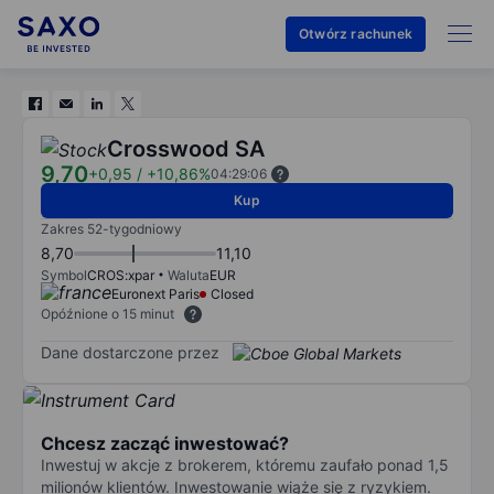
Otwórz rachunek
Crosswood SA
9,70
+0,95
/
+10,86%
04:29:06
Kup
Zakres 52-tygodniowy
8,70
11,10
Symbol
CROS:xpar
Waluta
EUR
Euronext Paris
Closed
Opóźnione o 15 minut
Dane dostarczone przez
Chcesz zacząć inwestować?
Inwestuj w akcje z brokerem, któremu zaufało ponad 1,5
milionów klientów. Inwestowanie wiąże się z ryzykiem.