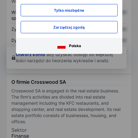
Wskaźniki
Tylko niezbędne
Współczynnik cena do
XXXXXXX
XXXXXXX
sprzedaży
Zarządzaj zgodą
Zysk na akcję
XXXXXXX
XXXXXXX
Dywidenda na akcję
XXXXXXX
XXXXXXX
Polska
Zwrot z kapitału
XXXXXXX
XXXXXXX
Otwórz konto
aby uzyskać dostęp do większej
własnego
ilości narzędzi do tworzenia wykresów i analiz.
O firmie Crosswood SA
Crosswood SA is engaged in the real estate business.
The firm's activities are divided into real estate
management including the KFC restaurants, and
shopping center, and real estate development. Its real
estate portfolio consists of businesses, housing, and
offices.
Sektor
Finanse