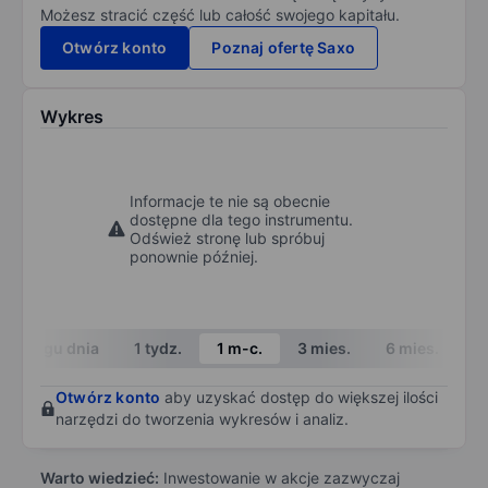
Możesz stracić część lub całość swojego kapitału.
Otwórz konto
Poznaj ofertę Saxo
Wykres
Informacje te nie są obecnie
dostępne dla tego instrumentu.
Odśwież stronę lub spróbuj
ponownie później.
W ciągu dnia
1 tydz.
1 m-c.
3 mies.
6 mies.
1 
Otwórz konto
aby uzyskać dostęp do większej ilości
narzędzi do tworzenia wykresów i analiz.
Warto wiedzieć:
Inwestowanie w akcje zazwyczaj