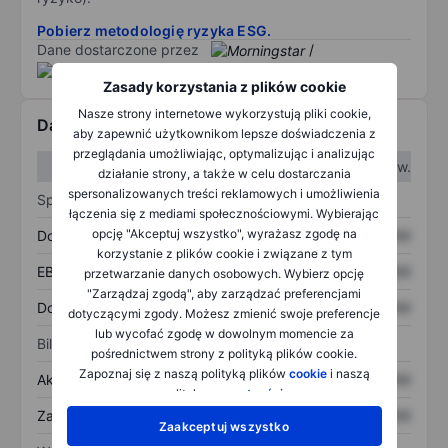
Pobierz metodologię ryzyka ESG.
Dane dostarczone przez
/
Zasady korzystania z plików cookie
Nasze strony internetowe wykorzystują pliki cookie,
Dane finansowe
aby zapewnić użytkownikom lepsze doświadczenia z
przeglądania umożliwiając, optymalizując i analizując
W I kw.
W II kw.
działanie strony, a także w celu dostarczania
spersonalizowanych treści reklamowych i umożliwienia
Sprawozdanie z zysków
łączenia się z mediami społecznościowymi. Wybierając
opcję "Akceptuj wszystko", wyrażasz zgodę na
Dochód
XXXXXXX
XXXXXXX
korzystanie z plików cookie i związane z tym
EBITDA
XXXXXXX
XXXXXXX
przetwarzanie danych osobowych. Wybierz opcję
"Zarządzaj zgodą", aby zarządzać preferencjami
Dochód netto
XXXXXXX
XXXXXXX
dotyczącymi zgody. Możesz zmienić swoje preferencje
lub wycofać zgodę w dowolnym momencie za
Bilans
pośrednictwem strony z polityką plików cookie.
Zapoznaj się z naszą polityką plików
cookie
i naszą
Aktywa ogółem
XXXXXXX
XXXXXXX
polityką
prywatności
.
Zadłużenie ogółem
XXXXXXX
XXXXXXX
Zaakceptuj wszystko