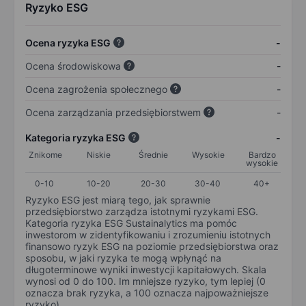
Ryzyko ESG
Ocena ryzyka ESG
-
Ocena środowiskowa
-
Ocena zagrożenia społecznego
-
Ocena zarządzania przedsiębiorstwem
-
Kategoria ryzyka ESG
-
Znikome
Niskie
Średnie
Wysokie
Bardzo
wysokie
0-10
10-20
20-30
30-40
40+
Ryzyko ESG jest miarą tego, jak sprawnie
przedsiębiorstwo zarządza istotnymi ryzykami ESG.
Kategoria ryzyka ESG Sustainalytics ma pomóc
inwestorom w zidentyfikowaniu i zrozumieniu istotnych
finansowo ryzyk ESG na poziomie przedsiębiorstwa oraz
sposobu, w jaki ryzyka te mogą wpłynąć na
długoterminowe wyniki inwestycji kapitałowych. Skala
wynosi od 0 do 100. Im mniejsze ryzyko, tym lepiej (0
oznacza brak ryzyka, a 100 oznacza najpoważniejsze
ryzyko).