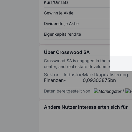
Kurs/Umsatz
Gewinn je Aktie
Dividende je Aktie
Eigenkapitalrendite
Über Crosswood SA
Crosswood SA is engaged in the real estate bu
center, and real estate development. Its real e
Sektor
Industrie
Marktkapitalisierung
Finanzen
-
0,09303875bn
Daten bereitgestellt von
/
Andere Nutzer interessierten sich für