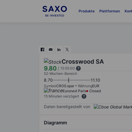
Produkte
Plattformen
Kon
Crosswood SA
9.80
/
15:55:00
52-Wochen-Bereich
8.70
11.10
Symbol
CROS:xpar
Währung
EUR
Euronext Paris
Closed
15 Minuten verzögert
Daten bereitgestellt von
Diagramm