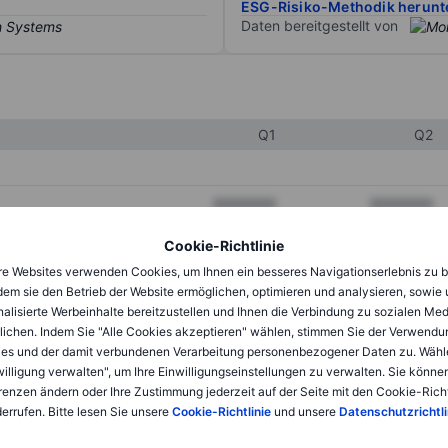
ESG-Risiko-Methodik herunt
Daten bereitgestellt von
Q1
Q2
XXXXXXX
XXXXXXX
XXXXXXX
XXXXXXX
Cookie-Richtlinie
e Websites verwenden Cookies, um Ihnen ein besseres Navigationserlebnis zu b
XXXXXXX
XXXXXXX
dem sie den Betrieb der Website ermöglichen, optimieren und analysieren, sowie
alisierte Werbeinhalte bereitzustellen und Ihnen die Verbindung zu sozialen Me
lichen. Indem Sie "Alle Cookies akzeptieren" wählen, stimmen Sie der Verwendu
XXXXXXX
XXXXXXX
es und der damit verbundenen Verarbeitung personenbezogener Daten zu. Wähl
willigung verwalten", um Ihre Einwilligungseinstellungen zu verwalten. Sie können
XXXXXXX
XXXXXXX
renzen ändern oder Ihre Zustimmung jederzeit auf der Seite mit den Cookie-Richt
errufen. Bitte lesen Sie unsere
Cookie-Richtlinie
und unsere
Datenschutzrichtli