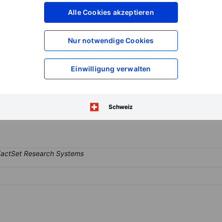
XXXXXXX
XXXXXXX
Alle Cookies akzeptieren
XXXXXXX
XXXXXXX
XXXXXXX
XXXXXXX
Nur notwendige Cookies
Konto eröffnen
um Zugriff auf mehr Di
XXXXXXX
XXXXXXX
Einwilligung verwalten
siness. The firm's activities are divided into real estate managemen
Schweiz
state portfolio consists of businesses, housing, and offices.