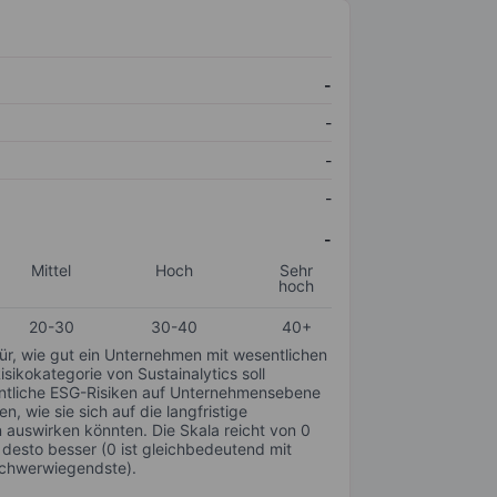
-
-
-
-
-
Mittel
Hoch
Sehr
hoch
20-30
30-40
40+
für, wie gut ein Unternehmen mit wesentlichen
ikokategorie von Sustainalytics soll
sentliche ESG-Risiken auf Unternehmensebene
n, wie sie sich auf die langfristige
auswirken könnten. Die Skala reicht von 0
, desto besser (0 ist gleichbedeutend mit
schwerwiegendste).