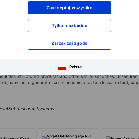
XXXXXXX
XXXXXXX
Zaakceptuj wszystko
XXXXXXX
XXXXXXX
XXXXXXX
XXXXXXX
Tylko niezbędne
Otwórz konto
aby uzyskać dostęp do większej ilości n
XXXXXXX
XXXXXXX
Zarządzaj zgodą
n-diversified, closed-end management investment company that has 
Polska
is comprised of investments in senior secured debt, including first 
securities, structured products and other similar securities, unsecure
bjective is to generate current income and, to a lesser extent, capit
Angel Oak Mortgage REIT
 Financial Corp.
Kayne Anderson