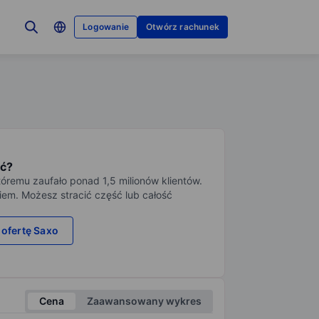
Logowanie
Otwórz rachunek
ć?
tóremu zaufało ponad 1,5 milionów klientów.
iem. Możesz stracić część lub całość
 ofertę Saxo
Cena
Zaawansowany wykres