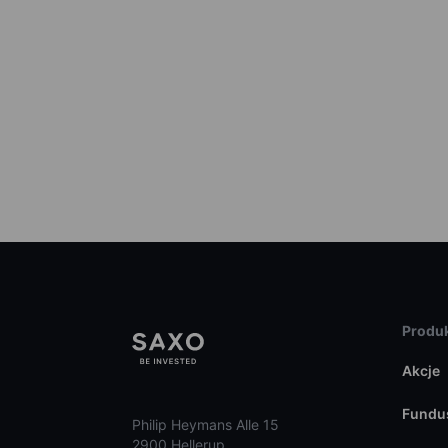
Produk
Akcje
Fundu
Philip Heymans Alle 15
2900 Hellerup