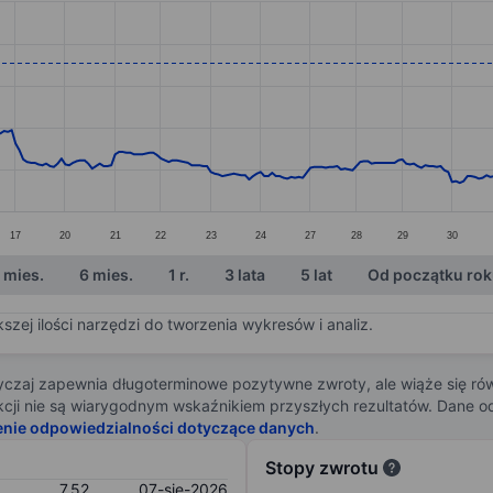
ories.
s. Data ranges from 5.84 to 7.63.
17
20
21
22
23
24
27
28
29
30
 mies.
6 mies.
1 r.
3 lata
5 lat
Od początku ro
zej ilości narzędzi do tworzenia wykresów i analiz.
zaj zapewnia długoterminowe pozytywne zwroty, ale wiąże się rów
j akcji nie są wiarygodnym wskaźnikiem przyszłych rezultatów. Dane
enie odpowiedzialności dotyczące danych
.
Stopy zwrotu
7,52
07-sie-2026