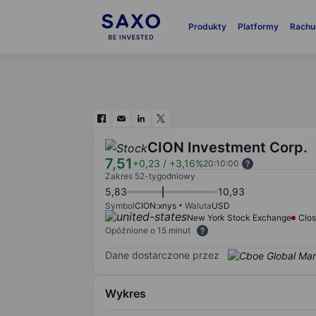
Produkty
Platformy
Rachu
CION Investment Corp.
7,51
+0,23
/
+3,16%
20:10:00
Zakres 52-tygodniowy
5,83
10,93
Symbol
CION:xnys
Waluta
USD
New York Stock Exchange
Clo
Opóźnione o 15 minut
Dane dostarczone przez
Wykres
Chart