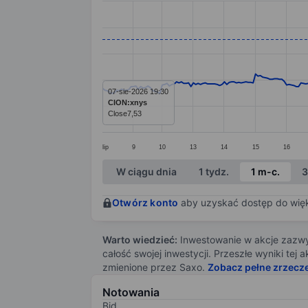
Line chart with 295 data points.
The chart has 1 X axis displaying categ
The chart has 1 Y axis displaying value
07-sie-2026 19:30
CION:xnys
Close
7,53
lip
9
10
13
14
15
16
End of interactive chart.
W ciągu dnia
1 tydz.
1 m-c.
3
Otwórz konto
aby uzyskać dostęp do więks
Warto wiedzieć:
Inwestowanie w akcje zazwyc
całość swojej inwestycji. Przeszłe wyniki te
zmienione przez Saxo.
Zobacz pełne zrzecz
Notowania
Bid