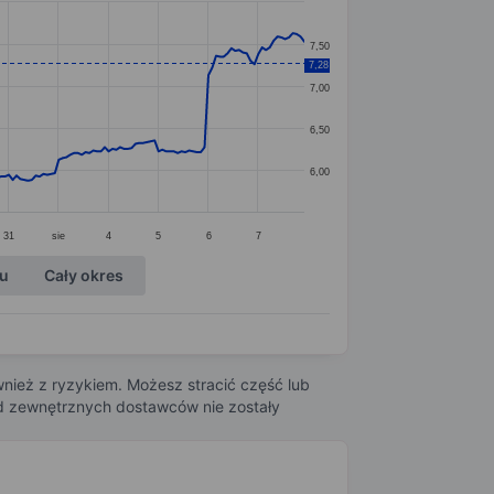
7,50
7,28
7,00
6,50
6,00
31
sie
4
5
6
7
ku
Cały okres
nież z ryzykiem. Możesz stracić część lub
 od zewnętrznych dostawców nie zostały