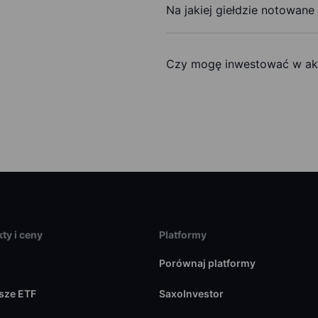
Na jakiej giełdzie notowane
Czy mogę inwestować w akc
ty i ceny
Platformy
Porównaj platformy
sze ETF
SaxoInvestor