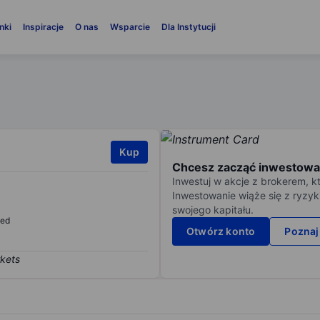
nki
Inspiracje
O nas
Wsparcie
Dla Instytucji
Kup
Chcesz zacząć inwestowa
Inwestuj w akcje z brokerem, k
Inwestowanie wiąże się z ryzyk
swojego kapitału.
sed
Otwórz konto
Poznaj