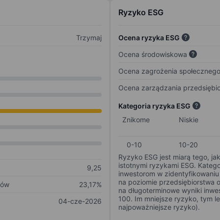
Ryzyko ESG
Trzymaj
Ocena ryzyka ESG
Ocena środowiskowa
Ocena zagrożenia społeczneg
Ocena zarządzania przedsiębi
Kategoria ryzyka ESG
Znikome
Niskie
0-10
10-20
Ryzyko ESG jest miarą tego, ja
istotnymi ryzykami ESG. Kateg
9,25
inwestorom w zidentyfikowaniu 
na poziomie przedsiębiorstwa 
ków
23,17%
na długoterminowe wyniki inwes
100. Im mniejsze ryzyko, tym l
04-cze-2026
najpoważniejsze ryzyko).