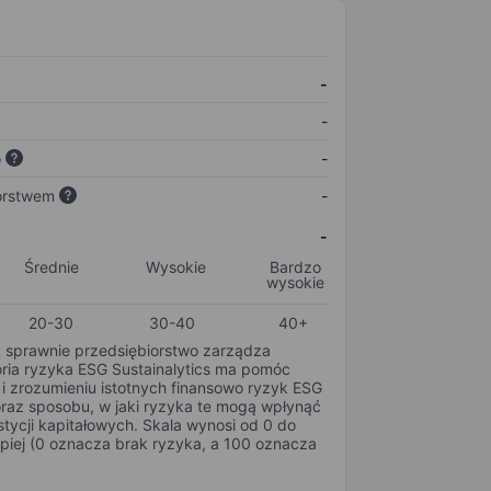
-
-
o
-
orstwem
-
-
Średnie
Wysokie
Bardzo
wysokie
20-30
30-40
40+
k sprawnie przedsiębiorstwo zarządza
oria ryzyka ESG Sustainalytics ma pomóc
i zrozumieniu istotnych finansowo ryzyk ESG
oraz sposobu, w jaki ryzyka te mogą wpłynąć
tycji kapitałowych. Skala wynosi od 0 do
epiej (0 oznacza brak ryzyka, a 100 oznacza