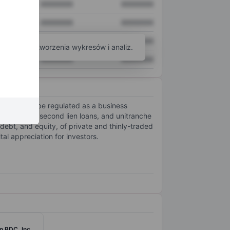
XXXXXXX
XXXXXXX
XXXXXXX
XXXXXXX
XXXXXXX
XXXXXXX
arzędzi do tworzenia wykresów i analiz.
XXXXXXX
XXXXXXX
elected to be regulated as a business
lien loans, second lien loans, and unitranche
d debt, and equity, of private and thinly-traded
al appreciation for investors.
 BDC, Inc.