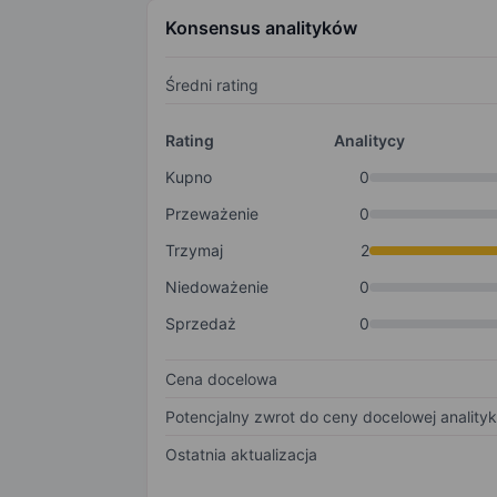
Konsensus analityków
Średni rating
Rating
Analitycy
Kupno
0
Przeważenie
0
Trzymaj
2
Niedoważenie
0
Sprzedaż
0
Cena docelowa
Potencjalny zwrot do ceny docelowej anality
Ostatnia aktualizacja