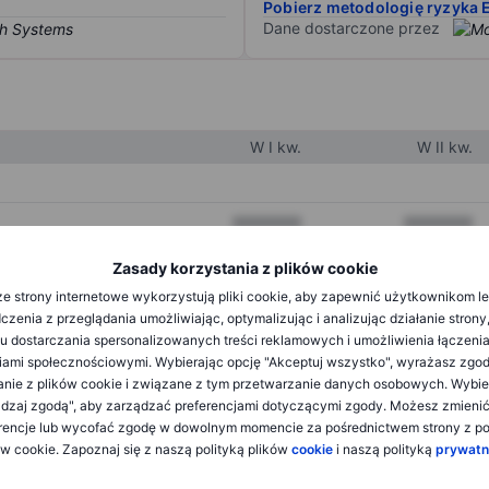
Pobierz metodologię ryzyka 
Dane dostarczone przez
W I kw.
W II kw.
XXXXXXX
XXXXXXX
XXXXXXX
XXXXXXX
Zasady korzystania z plików cookie
e strony internetowe wykorzystują pliki cookie, aby zapewnić użytkownikom l
XXXXXXX
XXXXXXX
zenia z przeglądania umożliwiając, optymalizując i analizując działanie strony
u dostarczania spersonalizowanych treści reklamowych i umożliwienia łączenia
ami społecznościowymi. Wybierając opcję "Akceptuj wszystko", wyrażasz zgo
XXXXXXX
XXXXXXX
anie z plików cookie i związane z tym przetwarzanie danych osobowych. Wybie
dzaj zgodą", aby zarządzać preferencjami dotyczącymi zgody. Możesz zmieni
XXXXXXX
XXXXXXX
rencje lub wycofać zgodę w dowolnym momencie za pośrednictwem strony z po
ów cookie. Zapoznaj się z naszą polityką plików
cookie
i naszą polityką
prywatn