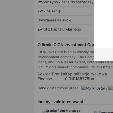
Współczynnik cena do sprzedaży
Zysk na akcję
Dywidenda na akcję
Zwrot z kapitału własnego
O firmie CION Investment Corp.
CION Invt Corp is an externally managed, no
development company. The Companies portfolio 
loans, and, to a lesser extent, collateralized 
U.S. middle-market companies. Its investment o
Sektor
Branża
Kapitalizacja rynkowa
Finanse
-
0,310186778bn
Dane dostarczone przez
/
Inni byli zainteresowani
Granite Point Mortgage
Arrowmark