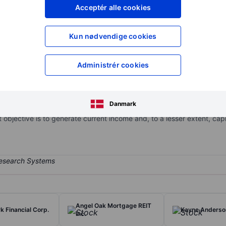
XXXXXXX
XXXXXXX
Acceptér alle cookies
XXXXXXX
XXXXXXX
Opret konto
for at få adgang ti
Kun nødvendige cookies
XXXXXXX
XXXXXXX
Administrér cookies
n-diversified, closed-end management investment company that has 
is comprised of investments in senior secured debt, including first 
Danmark
securities, structured products and other similar securities, unsecure
bjective is to generate current income and, to a lesser extent, capit
Angel Oak Mortgage REIT
 Financial Corp.
Kayne Anderson
Inc.