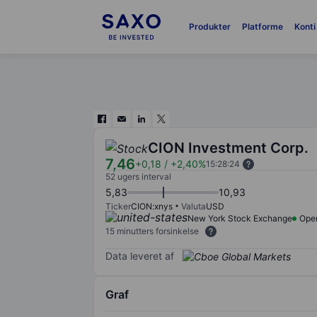
Produkter
Platforme
Konti
CION Investment Corp.
7,46
+0,18
/
+2,40%
15:28:24
52 ugers interval
5,83
10,93
Ticker
CION:xnys
Valuta
USD
New York Stock Exchange
Ope
15 minutters forsinkelse
Data leveret af
Graf
Chart