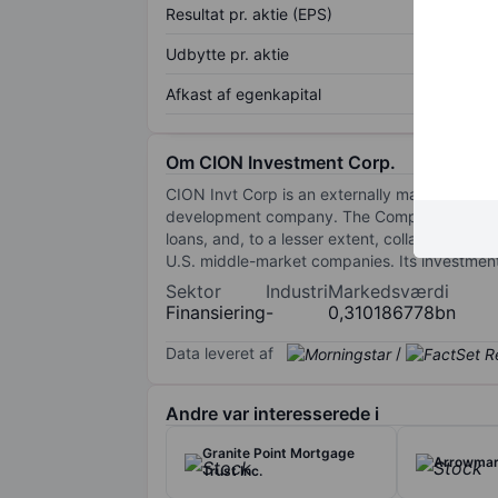
Resultat pr. aktie (EPS)
Udbytte pr. aktie
Afkast af egenkapital
Om CION Investment Corp.
CION Invt Corp is an externally managed, no
development company. The Companies portfolio 
loans, and, to a lesser extent, collateralized 
U.S. middle-market companies. Its investment o
Sektor
Industri
Markedsværdi
Finansiering
-
0,310186778bn
Data leveret af
/
Andre var interesserede i
Granite Point Mortgage
Arrowmark
Trust Inc.