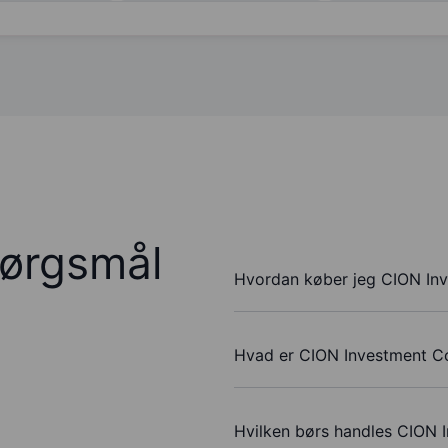
pørgsmål
Hvordan køber jeg CION Inv
Hvad er CION Investment Co
Hvilken børs handles CION 