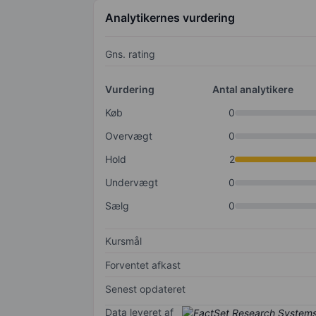
Analytikernes vurdering
Gns. rating
Vurdering
Antal analytikere
Køb
0
Overvægt
0
Hold
2
Undervægt
0
Sælg
0
Kursmål
Forventet afkast
Senest opdateret
Data leveret af