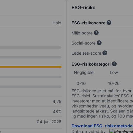
ESG-risiko
Hold
ESG-risikoscore
Miljø-score
Social-score
Ledelses-score
ESG-risikokategori
Negligible
Low
0-10
10-20
ESG-risikoen er et mål for, hv
ESG-risici. Sustainalytics’ ESG-r
investorer med at identificere og
9,25
virksomhedsniveau, og hvordan 
langsigtede afkast. Skalaen går f
48%
lig med ingen risiko, og 100 me
04-jun-2026
Download ESG-risikometode
Data provided by