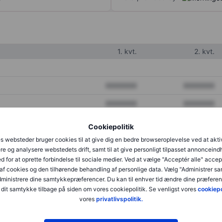
1. kvt.
2. kvt.
XXXXXXX
XXXXXXX
XXXXXXX
XXXXXXX
XXXXXXX
XXXXXXX
Cookiepolitik
s websteder bruger cookies til at give dig en bedre browseroplevelse ved at akti
re og analysere webstedets drift, samt til at give personligt tilpasset annonceind
XXXXXXX
XXXXXXX
d for at oprette forbindelse til sociale medier. Ved at vælge "Acceptér alle" accep
af cookies og den tilhørende behandling af personlige data. Vælg "Administrer s
XXXXXXX
XXXXXXX
administrere dine samtykkepræferencer. Du kan til enhver tid ændre dine præferenc
dit samtykke tilbage på siden om vores cookiepolitik. Se venligst vores
cookiepo
vores
privatlivspolitik.
XXXXXXX
XXXXXXX