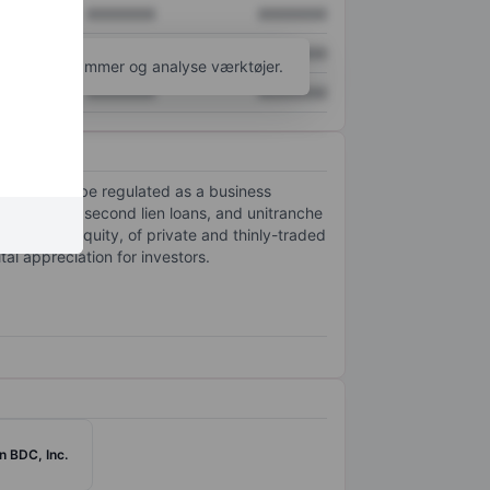
XXXXXXX
XXXXXXX
XXXXXXX
XXXXXXX
l flere diagrammer og analyse værktøjer.
XXXXXXX
XXXXXXX
elected to be regulated as a business
lien loans, second lien loans, and unitranche
d debt, and equity, of private and thinly-traded
al appreciation for investors.
 BDC, Inc.