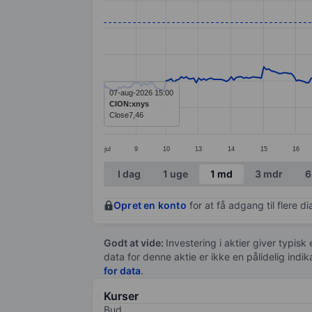
Line chart with 286 data points.
The chart has 1 X axis displaying categ
The chart has 1 Y axis displaying value
07-aug-2026 15:00
CION:xnys
Close
7,46
jul
9
10
13
14
15
16
End of interactive chart.
I dag
1 uge
1 md
3 mdr
6
Opret en konto
for at få adgang til flere 
Godt at vide:
Investering i aktier giver typisk
data for denne aktie er ikke en pålidelig indi
for data
.
Kurser
Bud