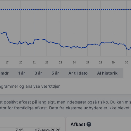
ories.
s. Data ranges from 5.84 to 7.46.
17
20
21
22
23
24
27
28
29
30
 mdr
1 år
3 år
5 år
År til dato
Al historik
diagrammer og analyse værktøjer.
 et positivt afkast på lang sigt, men indebærer også risiko. Du kan mist
kator for fremtidige afkast. Data fra eksterne udbydere er ikke bleve
Afkast
7,45
07-aug-2026