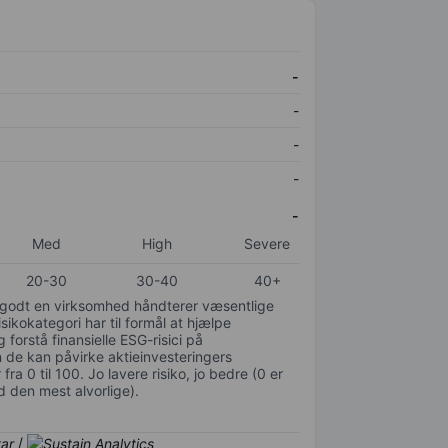
-
-
-
-
-
Med
High
Severe
20-30
30-40
40+
or godt en virksomhed håndterer væsentlige
isikokategori har til formål at hjælpe
 forstå finansielle ESG-risici på
de kan påvirke aktieinvesteringers
ra 0 til 100. Jo lavere risiko, jo bedre (0 er
d den mest alvorlige).
/