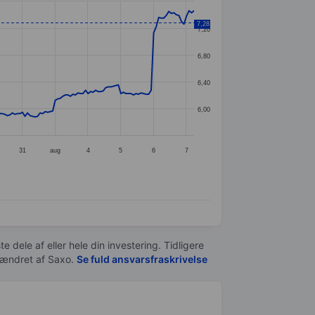
7,28
7,20
6,80
6,40
6,00
31
aug
4
5
6
7
e dele af eller hele din investering. Tidligere
t ændret af
Saxo
.
Se fuld ansvarsfraskrivelse