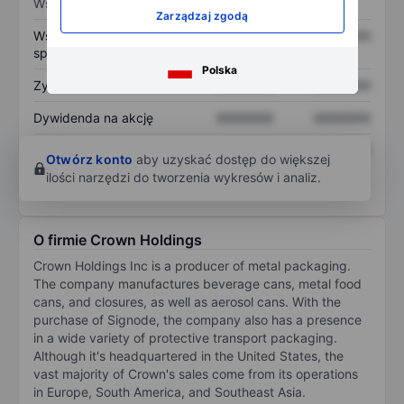
Wskaźniki
Zarządzaj zgodą
Współczynnik cena do
XXXXXXX
XXXXXXX
sprzedaży
Polska
Zysk na akcję
XXXXXXX
XXXXXXX
Dywidenda na akcję
XXXXXXX
XXXXXXX
Zwrot z kapitału
XXXXXXX
XXXXXXX
Otwórz konto
aby uzyskać dostęp do większej
własnego
ilości narzędzi do tworzenia wykresów i analiz.
O firmie Crown Holdings
Crown Holdings Inc is a producer of metal packaging.
The company manufactures beverage cans, metal food
cans, and closures, as well as aerosol cans. With the
purchase of Signode, the company also has a presence
in a wide variety of protective transport packaging.
Although it's headquartered in the United States, the
vast majority of Crown's sales come from its operations
in Europe, South America, and Southeast Asia.