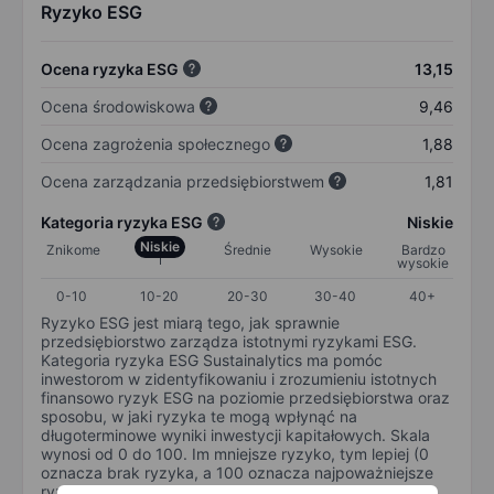
Ryzyko ESG
Ocena ryzyka ESG
13,15
Ocena środowiskowa
9,46
Ocena zagrożenia społecznego
1,88
Ocena zarządzania przedsiębiorstwem
1,81
Kategoria ryzyka ESG
Niskie
Niskie
Znikome
Średnie
Wysokie
Bardzo
wysokie
0-10
10-20
20-30
30-40
40+
Ryzyko ESG jest miarą tego, jak sprawnie
przedsiębiorstwo zarządza istotnymi ryzykami ESG.
Kategoria ryzyka ESG Sustainalytics ma pomóc
inwestorom w zidentyfikowaniu i zrozumieniu istotnych
finansowo ryzyk ESG na poziomie przedsiębiorstwa oraz
sposobu, w jaki ryzyka te mogą wpłynąć na
długoterminowe wyniki inwestycji kapitałowych. Skala
wynosi od 0 do 100. Im mniejsze ryzyko, tym lepiej (0
oznacza brak ryzyka, a 100 oznacza najpoważniejsze
ryzyko).