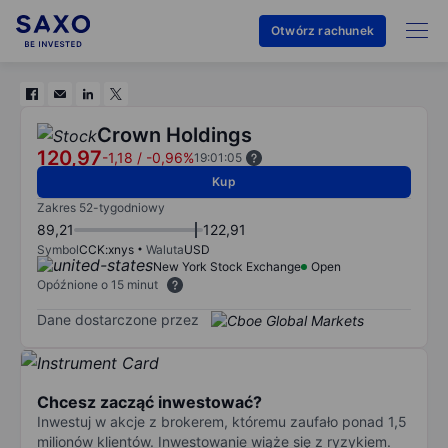
Otwórz rachunek
Crown Holdings
120,97
-1,18
/
-0,96%
19:01:05
Kup
Zakres 52-tygodniowy
89,21
122,91
Symbol
CCK:xnys
Waluta
USD
New York Stock Exchange
Open
Opóźnione o 15 minut
Dane dostarczone przez
Chcesz zacząć inwestować?
Inwestuj w akcje z brokerem, któremu zaufało ponad 1,5
milionów klientów. Inwestowanie wiąże się z ryzykiem.