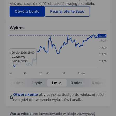
Możesz stracić część lub całość swojego kapitału.
Otwórz konto
Poznaj ofertę Saxo
Wykres
Chart
122,14
120,00
Line chart with 298 data points.
117,00
The chart has 1 X axis displaying categories.
06-sie-2026 19:00
114,00
CCK:xnys
The chart has 1 Y axis displaying values. Data ranges
Close
120,98
111,00
lip
13
17
21
27
31
sie
End of interactive chart.
W ciągu dnia
1 tydz.
1 m-c.
3 mies.
6 mies.
1 
Otwórz konto
aby uzyskać dostęp do większej ilości
narzędzi do tworzenia wykresów i analiz.
Warto wiedzieć:
Inwestowanie w akcje zazwyczaj