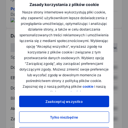
Zasady korzystania z plików cookie
Pobierz metodologię ryzyka ESG.
Nasze strony internetowe wykorzystują pliki cookie,
Dane dostarczone przez
/
aby zapewnić użytkownikom lepsze doświadczenia z
przeglądania umożliwiając, optymalizując i analizując
działanie strony, a także w celu dostarczania
spersonalizowanych treści reklamowych i umożliwienia
Dane finansowe
łączenia się z mediami społecznościowymi. Wybierając
opcję "Akceptuj wszystko", wyrażasz zgodę na
W I kw.
W II kw.
korzystanie z plików cookie i związane z tym
Sprawozdanie z zysków
przetwarzanie danych osobowych. Wybierz opcję
"Zarządzaj zgodą", aby zarządzać preferencjami
Dochód
XXXXXXX
XXXXXXX
dotyczącymi zgody. Możesz zmienić swoje preferencje
lub wycofać zgodę w dowolnym momencie za
EBITDA
XXXXXXX
XXXXXXX
pośrednictwem strony z polityką plików cookie.
Zapoznaj się z naszą polityką plików
cookie
i naszą
Dochód netto
XXXXXXX
XXXXXXX
polityką
prywatności
.
Bilans
Zaakceptuj wszystko
Aktywa ogółem
XXXXXXX
XXXXXXX
Tylko niezbędne
Zadłużenie ogółem
XXXXXXX
XXXXXXX