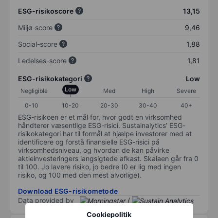
ESG-risikoscore
13,15
Miljø-score
9,46
Social-score
1,88
Ledelses-score
1,81
ESG-risikokategori
Low
Low
Negligible
Med
High
Severe
0-10
10-20
20-30
30-40
40+
ESG-risikoen er et mål for, hvor godt en virksomhed
håndterer væsentlige ESG-risici. Sustainalytics’ ESG-
risikokategori har til formål at hjælpe investorer med at
identificere og forstå finansielle ESG-risici på
virksomhedsniveau, og hvordan de kan påvirke
aktieinvesteringers langsigtede afkast. Skalaen går fra 0
til 100. Jo lavere risiko, jo bedre (0 er lig med ingen
risiko, og 100 med den mest alvorlige).
Download ESG-risikometode
Data provided by
/
Cookiepolitik