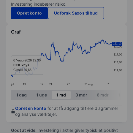
Investering indebærer risiko.
Opret konto
Udforsk Saxos tilbud
Graf
Chart
121,10
120,00
Line chart with 299 data points.
117,00
The chart has 1 X axis displaying categories.
07-aug-2026 19:30
114,00
CCK:xnys
The chart has 1 Y axis displaying values. Data ranges
Close
120,66
111,00
jul
13
17
21
27
31
aug
7
End of interactive chart.
I dag
1 uge
1 md
3 mdr
6 mdr
1 år
Opret en konto
for at få adgang til flere diagrammer
og analyse værktøjer.
Godt at vide:
Investering i aktier giver typisk et positivt