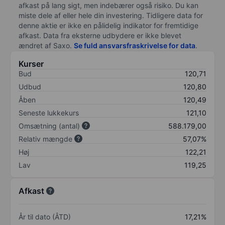
afkast på lang sigt, men indebærer også risiko. Du kan
miste dele af eller hele din investering. Tidligere data for
denne aktie er ikke en pålidelig indikator for fremtidige
afkast. Data fra eksterne udbydere er ikke blevet
ændret af
Saxo
.
Se fuld ansvarsfraskrivelse for data
.
Kurser
Bud
120,71
Udbud
120,80
Åben
120,49
Seneste lukkekurs
121,10
Omsætning (antal)
588.179,00
Relativ mængde
57,07%
Høj
122,21
Lav
119,25
Afkast
År til dato (ÅTD)
17,21%