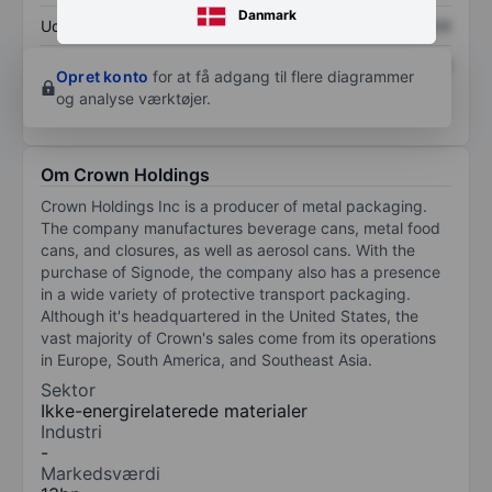
Danmark
Udbytte pr. aktie
XXXXXXX
XXXXXXX
Afkast af egenkapital
XXXXXXX
XXXXXXX
Opret konto
for at få adgang til flere diagrammer
og analyse værktøjer.
Om Crown Holdings
Crown Holdings Inc is a producer of metal packaging.
The company manufactures beverage cans, metal food
cans, and closures, as well as aerosol cans. With the
purchase of Signode, the company also has a presence
in a wide variety of protective transport packaging.
Although it's headquartered in the United States, the
vast majority of Crown's sales come from its operations
in Europe, South America, and Southeast Asia.
Sektor
Ikke-energirelaterede materialer
Industri
-
Markedsværdi