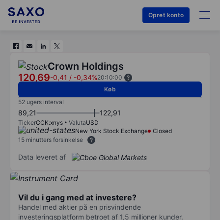
Opret konto
Crown Holdings
120,69
-0,41
/
-0,34%
20:10:00
Køb
52 ugers interval
89,21
122,91
Ticker
CCK:xnys
Valuta
USD
New York Stock Exchange
Closed
15 minutters forsinkelse
Data leveret af
Vil du i gang med at investere?
Handel med aktier på en prisvindende
investeringsplatform betroet af 1,5 millioner kunder.