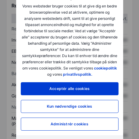
Regnskabstal
Vores websteder bruger cookies til at give dig en bedre
browseroplevelse ved at aktivere, optimere og
1. kvt.
2. kvt.
analysere webstedets drift, samt til at give personligt
tilpasset annonceindhold og mulighed for at oprette
Resultatopgørelse
forbindelse til sociale medier. Ved at vælge "Acceptér
alle" accepterer du brugen af cookies og den tilhørende
Indtægter
XXXXXXX
XXXXXXX
behandling af personlige data. Vælg "Administrer
samtykke" for at administrere dine
EBITDA
XXXXXXX
XXXXXXX
samtykkepræferencer. Du kan til enhver tid ændre dine
Nettoresultat
XXXXXXX
XXXXXXX
præferencer eller trække dit samtykke tilbage på siden
om vores cookiepolitik. Se venligst vores
cookiepolitik
Balance
og vores
privatlivspolitik.
Aktiver i alt
XXXXXXX
XXXXXXX
Acceptér alle cookies
Gæld
XXXXXXX
XXXXXXX
Kun nødvendige cookies
Nøgletal
Markedsværdi/omsætning
XXXXXXX
XXXXXXX
(P/S)
Administrér cookies
Resultat pr. aktie (EPS)
XXXXXXX
XXXXXXX