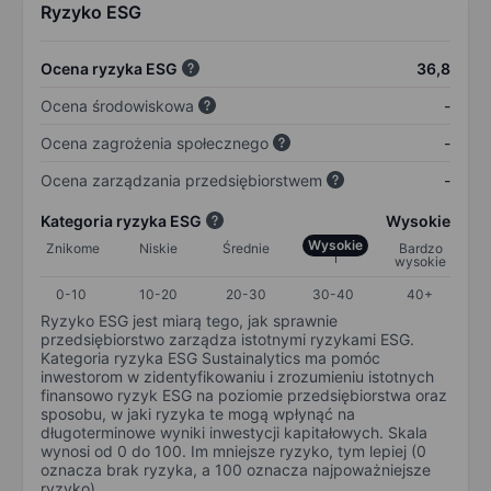
Ryzyko ESG
Ocena ryzyka ESG
36,8
Ocena środowiskowa
-
Ocena zagrożenia społecznego
-
Ocena zarządzania przedsiębiorstwem
-
Kategoria ryzyka ESG
Wysokie
Wysokie
Znikome
Niskie
Średnie
Bardzo
wysokie
0-10
10-20
20-30
30-40
40+
Ryzyko ESG jest miarą tego, jak sprawnie
przedsiębiorstwo zarządza istotnymi ryzykami ESG.
Kategoria ryzyka ESG Sustainalytics ma pomóc
inwestorom w zidentyfikowaniu i zrozumieniu istotnych
finansowo ryzyk ESG na poziomie przedsiębiorstwa oraz
sposobu, w jaki ryzyka te mogą wpłynąć na
długoterminowe wyniki inwestycji kapitałowych. Skala
wynosi od 0 do 100. Im mniejsze ryzyko, tym lepiej (0
oznacza brak ryzyka, a 100 oznacza najpoważniejsze
ryzyko).