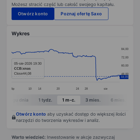
Możesz stracić część lub całość swojego kapitału.
Otwórz konto
Poznaj ofertę Saxo
Wykres
Chart
84,00
Line chart with 293 data points.
72,00
The chart has 1 X axis displaying categories.
05-sie-2026 19:30
60,00
CCB:xnas
The chart has 1 Y axis displaying values. Data ranges
Close
44,08
48,00
44,05
lip
10
14
20
24
28
sie
End of interactive chart.
W ciągu dnia
1 tydz.
1 m-c.
3 mies.
6 mies.
1 
Otwórz konto
aby uzyskać dostęp do większej ilości
narzędzi do tworzenia wykresów i analiz.
Warto wiedzieć:
Inwestowanie w akcje zazwyczaj