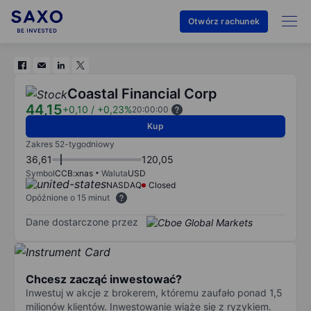
Otwórz rachunek
Coastal Financial Corp
44,15
+0,10
/
+0,23%
20:00:00
Kup
Zakres 52-tygodniowy
36,61
120,05
Symbol
CCB:xnas
Waluta
USD
NASDAQ
Closed
Opóźnione o 15 minut
Dane dostarczone przez
Chcesz zacząć inwestować?
Inwestuj w akcje z brokerem, któremu zaufało ponad 1,5
milionów klientów. Inwestowanie wiąże się z ryzykiem.