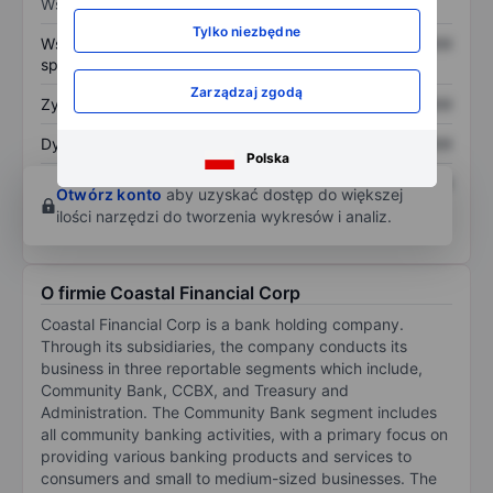
Wskaźniki
Tylko niezbędne
Współczynnik cena do
XXXXXXX
XXXXXXX
sprzedaży
Zarządzaj zgodą
Zysk na akcję
XXXXXXX
XXXXXXX
Dywidenda na akcję
XXXXXXX
XXXXXXX
Polska
Zwrot z kapitału
XXXXXXX
XXXXXXX
Otwórz konto
aby uzyskać dostęp do większej
własnego
ilości narzędzi do tworzenia wykresów i analiz.
O firmie Coastal Financial Corp
Coastal Financial Corp is a bank holding company.
Through its subsidiaries, the company conducts its
business in three reportable segments which include,
Community Bank, CCBX, and Treasury and
Administration. The Community Bank segment includes
all community banking activities, with a primary focus on
providing various banking products and services to
consumers and small to medium-sized businesses. The