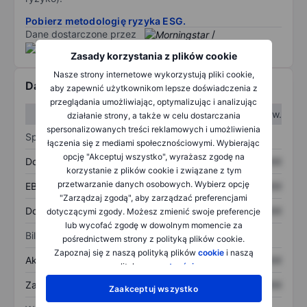
Pobierz metodologię ryzyka ESG.
Dane dostarczone przez
/
Zasady korzystania z plików cookie
Nasze strony internetowe wykorzystują pliki cookie,
Dane finansowe
aby zapewnić użytkownikom lepsze doświadczenia z
przeglądania umożliwiając, optymalizując i analizując
W I kw.
W II kw.
działanie strony, a także w celu dostarczania
spersonalizowanych treści reklamowych i umożliwienia
Sprawozdanie z zysków
łączenia się z mediami społecznościowymi. Wybierając
opcję "Akceptuj wszystko", wyrażasz zgodę na
Dochód
XXXXXXX
XXXXXXX
korzystanie z plików cookie i związane z tym
przetwarzanie danych osobowych. Wybierz opcję
EBITDA
XXXXXXX
XXXXXXX
"Zarządzaj zgodą", aby zarządzać preferencjami
Dochód netto
XXXXXXX
XXXXXXX
dotyczącymi zgody. Możesz zmienić swoje preferencje
lub wycofać zgodę w dowolnym momencie za
Bilans
pośrednictwem strony z polityką plików cookie.
Zapoznaj się z naszą polityką plików
cookie
i naszą
Aktywa ogółem
XXXXXXX
XXXXXXX
polityką
prywatności
.
Zadłużenie ogółem
XXXXXXX
XXXXXXX
Zaakceptuj wszystko