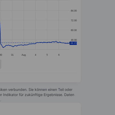
84.00
72.00
60.00
48.00
44.15
30
31
Aug.
4
5
6
Risiken verbunden. Sie können einen Teil oder
r Indikator für zukünftige Ergebnisse. Daten
n
.