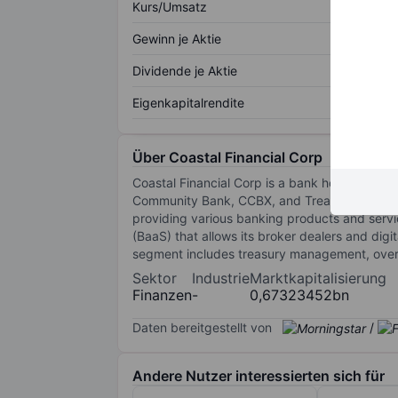
Kurs/Umsatz
Gewinn je Aktie
Dividende je Aktie
Eigenkapitalrendite
Über Coastal Financial Corp
Coastal Financial Corp is a bank holding com
Community Bank, CCBX, and Treasury and Admi
providing various banking products and serv
(BaaS) that allows its broker dealers and digi
segment includes treasury management, overal
Sektor
Industrie
Marktkapitalisierung
Finanzen
-
0,67323452bn
Daten bereitgestellt von
/
Andere Nutzer interessierten sich für