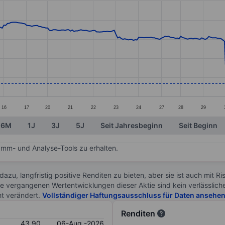
ories.
s. Data ranges from 38 to 82.65.
16
17
20
21
22
23
24
27
28
29
6M
1J
3J
5J
Seit Jahresbeginn
Seit Beginn
mm- und Analyse-Tools zu erhalten.
 dazu, langfristig positive Renditen zu bieten, aber sie ist auch mit 
ie vergangenen Wertentwicklungen dieser Aktie sind kein verlässliche
ht verändert.
Vollständiger Haftungsausschluss für Daten ansehe
Renditen
43.90
06-Aug.-2026