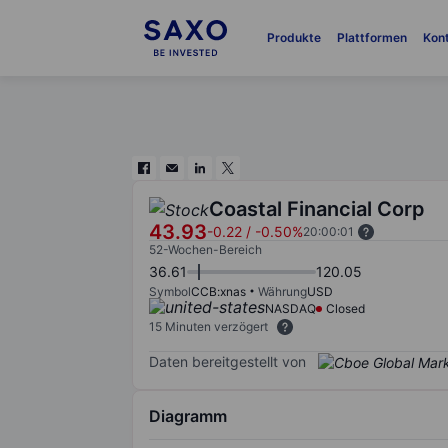
Produkte
Plattformen
Kon
Coastal Financial Corp
43.93
-0.22
/
-0.50%
20:00:01
52-Wochen-Bereich
36.61
120.05
Symbol
CCB:xnas
Währung
USD
NASDAQ
Closed
15 Minuten verzögert
Daten bereitgestellt von
Diagramm
Chart