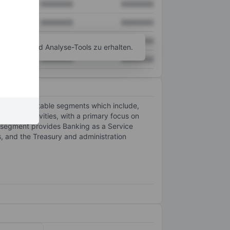
XXXXXXX
XXXXXXX
XXXXXXX
XXXXXXX
XXXXXXX
XXXXXXX
agramm- und Analyse-Tools zu erhalten.
XXXXXXX
XXXXXXX
 three reportable segments which include,
king activities, with a primary focus on
 segment provides Banking as a Service
es, and the Treasury and administration