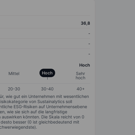
36,8
-
-
-
Hoch
Hoch
Mittel
Sehr
hoch
20-30
30-40
40+
für, wie gut ein Unternehmen mit wesentlichen
ikokategorie von Sustainalytics soll
sentliche ESG-Risiken auf Unternehmensebene
n, wie sie sich auf die langfristige
auswirken könnten. Die Skala reicht von 0
, desto besser (0 ist gleichbedeutend mit
schwerwiegendste).