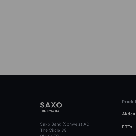
Produk
Aktien
Saxo Bank (Schweiz) AG
ETFs
The Circle 38