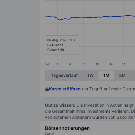
Line chart with 293 data points.
The chart has 1 X axis displaying categ
The chart has 1 Y axis displaying value
06-Aug.-2026 19:30
CCB:xnas
Close
43.89
Juli
8
9
10
13
14
15
End of interactive chart.
Tagesverlauf
1W
1M
3M
Konto eröffnen
um Zugriff auf mehr Diagra
Gut zu wissen:
Die Investition in Aktien neigt
die Gesamtheit Ihres Investments verlieren. D
von externen Anbietern wurden von Saxo nic
Börsennotierungen
Geld