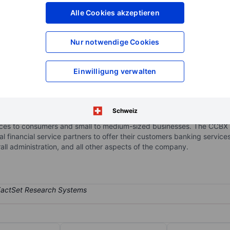
XXXXXXX
XXXXXXX
Alle Cookies akzeptieren
XXXXXXX
XXXXXXX
XXXXXXX
XXXXXXX
Nur notwendige Cookies
Konto eröffnen
um Zugriff auf mehr Di
XXXXXXX
XXXXXXX
Einwilligung verwalten
pany. Through its subsidiaries, the company conducts its business in
Schweiz
nistration. The Community Bank segment includes all community ban
ices to consumers and small to medium-sized businesses. The CCBX
tal financial service partners to offer their customers banking servic
l administration, and all other aspects of the company.