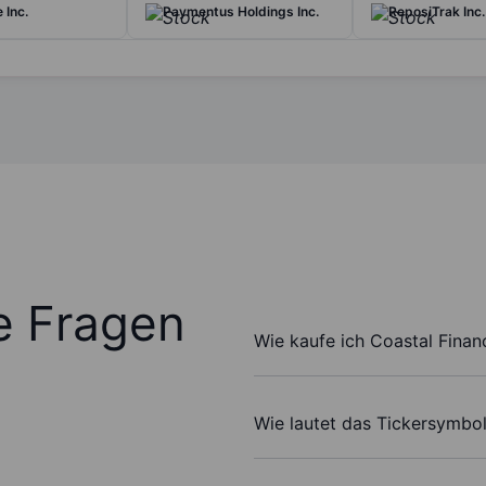
 Inc.
Paymentus Holdings Inc.
ReposiTrak Inc.
te Fragen
Wie kaufe ich Coastal Finan
Wie lautet das Tickersymbol