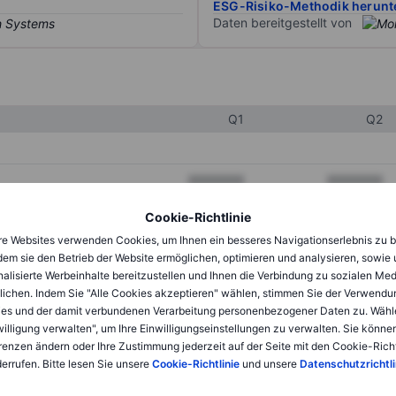
ESG-Risiko-Methodik herunt
Daten bereitgestellt von
Q1
Q2
XXXXXXX
XXXXXXX
XXXXXXX
XXXXXXX
Cookie-Richtlinie
e Websites verwenden Cookies, um Ihnen ein besseres Navigationserlebnis zu b
XXXXXXX
XXXXXXX
dem sie den Betrieb der Website ermöglichen, optimieren und analysieren, sowie
alisierte Werbeinhalte bereitzustellen und Ihnen die Verbindung zu sozialen Me
lichen. Indem Sie "Alle Cookies akzeptieren" wählen, stimmen Sie der Verwendu
XXXXXXX
XXXXXXX
es und der damit verbundenen Verarbeitung personenbezogener Daten zu. Wähl
willigung verwalten", um Ihre Einwilligungseinstellungen zu verwalten. Sie können
XXXXXXX
XXXXXXX
renzen ändern oder Ihre Zustimmung jederzeit auf der Seite mit den Cookie-Richt
errufen. Bitte lesen Sie unsere
Cookie-Richtlinie
und unsere
Datenschutzrichtli