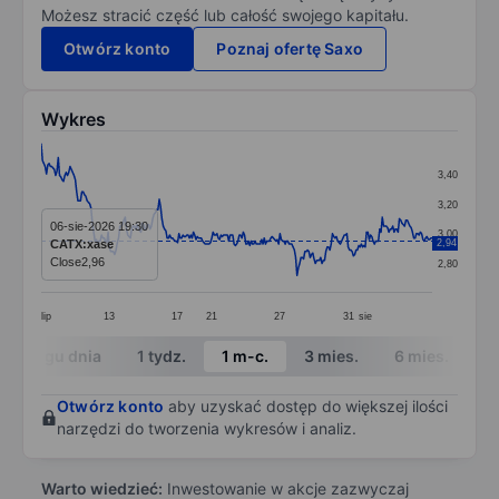
Możesz stracić część lub całość swojego kapitału.
Otwórz konto
Poznaj ofertę Saxo
Wykres
Chart
3,40
Line chart with 299 data points.
3,20
The chart has 1 X axis displaying categories.
06-sie-2026 19:30
3,00
CATX:xase
2,94
The chart has 1 Y axis displaying values. Data ranges 
Close
2,96
2,80
lip
13
17
21
27
31
sie
End of interactive chart.
W ciągu dnia
1 tydz.
1 m-c.
3 mies.
6 mies.
1 
Otwórz konto
aby uzyskać dostęp do większej ilości
narzędzi do tworzenia wykresów i analiz.
Warto wiedzieć:
Inwestowanie w akcje zazwyczaj