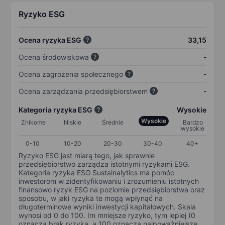
Ryzyko ESG
Ocena ryzyka ESG
33,15
Ocena środowiskowa
-
Ocena zagrożenia społecznego
-
Ocena zarządzania przedsiębiorstwem
-
Kategoria ryzyka ESG
Wysokie
Wysokie
Znikome
Niskie
Średnie
Bardzo
wysokie
0-10
10-20
20-30
30-40
40+
Ryzyko ESG jest miarą tego, jak sprawnie
przedsiębiorstwo zarządza istotnymi ryzykami ESG.
Kategoria ryzyka ESG Sustainalytics ma pomóc
inwestorom w zidentyfikowaniu i zrozumieniu istotnych
finansowo ryzyk ESG na poziomie przedsiębiorstwa oraz
sposobu, w jaki ryzyka te mogą wpłynąć na
długoterminowe wyniki inwestycji kapitałowych. Skala
wynosi od 0 do 100. Im mniejsze ryzyko, tym lepiej (0
oznacza brak ryzyka, a 100 oznacza najpoważniejsze