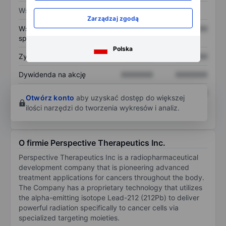
Wskaźniki
Zarządzaj zgodą
Współczynnik cena do
XXXXXXX
XXXXXXX
sprzedaży
Polska
Zysk na akcję
XXXXXXX
XXXXXXX
Dywidenda na akcję
XXXXXXX
XXXXXXX
Zwrot z kapitału
XXXXXXX
XXXXXXX
Otwórz konto
aby uzyskać dostęp do większej
własnego
ilości narzędzi do tworzenia wykresów i analiz.
O firmie Perspective Therapeutics Inc.
Perspective Therapeutics Inc is a radiopharmaceutical
development company that is pioneering advanced
treatment applications for cancers throughout the body.
The Company has a proprietary technology that utilizes
the alpha-emitting isotope Lead-212 (212Pb) to deliver
powerful radiation specifically to cancer cells via
specialized targeting moieties.