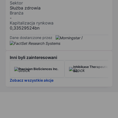
Sektor
Służba zdrowia
Branża
-
Kapitalizacja rynkowa
0,33529524bn
Dane dostarczone przez
/
Inni byli zainteresowani
Inhibikase Therapeutics
Precision BioSciences Inc.
Inc.
Zobacz wszystkie akcje