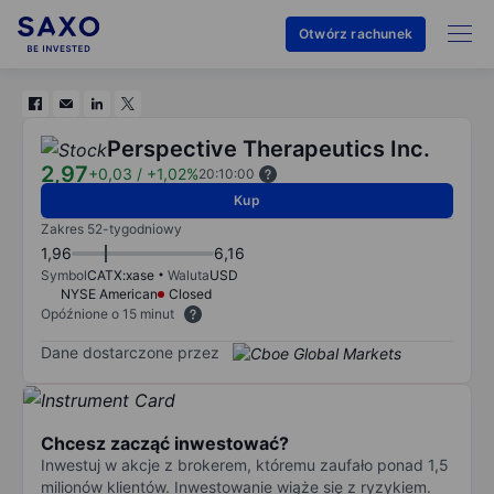
Otwórz rachunek
Perspective Therapeutics Inc.
2,97
+0,03
/
+1,02%
20:10:00
Kup
Zakres 52-tygodniowy
1,96
6,16
Symbol
CATX:xase
Waluta
USD
NYSE American
Closed
Opóźnione o 15 minut
Dane dostarczone przez
Chcesz zacząć inwestować?
Inwestuj w akcje z brokerem, któremu zaufało ponad 1,5
milionów klientów. Inwestowanie wiąże się z ryzykiem.