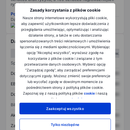
ryzyko).
Zasady korzystania z plików cookie
Pobierz metodologię ryzyka ESG.
Nasze strony internetowe wykorzystują pliki cookie,
Dane dostarczone przez
/
aby zapewnić użytkownikom lepsze doświadczenia z
przeglądania umożliwiając, optymalizując i analizując
działanie strony, a także w celu dostarczania
Dane finansowe
spersonalizowanych treści reklamowych i umożliwienia
łączenia się z mediami społecznościowymi. Wybierając
opcję "Akceptuj wszystko", wyrażasz zgodę na
W I kw.
W II kw.
korzystanie z plików cookie i związane z tym
Sprawozdanie z zysków
przetwarzanie danych osobowych. Wybierz opcję
"Zarządzaj zgodą", aby zarządzać preferencjami
Dochód
XXXXXXX
XXXXXXX
dotyczącymi zgody. Możesz zmienić swoje preferencje
lub wycofać zgodę w dowolnym momencie za
EBITDA
XXXXXXX
XXXXXXX
pośrednictwem strony z polityką plików cookie.
Zapoznaj się z naszą polityką plików
cookie
i naszą
Dochód netto
XXXXXXX
XXXXXXX
polityką
prywatności
.
Bilans
Zaakceptuj wszystko
Aktywa ogółem
XXXXXXX
XXXXXXX
Tylko niezbędne
Zadłużenie ogółem
XXXXXXX
XXXXXXX