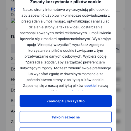
Zasady korzystania z plików cookie
Pobierz metodologię ryzyka ESG.
Nasze strony internetowe wykorzystują pliki cookie,
Dane dostarczone przez
/
aby zapewnić użytkownikom lepsze doświadczenia z
przeglądania umożliwiając, optymalizując i analizując
działanie strony, a także w celu dostarczania
spersonalizowanych treści reklamowych i umożliwienia
Dane finansowe
łączenia się z mediami społecznościowymi. Wybierając
opcję "Akceptuj wszystko", wyrażasz zgodę na
W I kw.
W II kw.
korzystanie z plików cookie i związane z tym
przetwarzanie danych osobowych. Wybierz opcję
Sprawozdanie z zysków
"Zarządzaj zgodą", aby zarządzać preferencjami
dotyczącymi zgody. Możesz zmienić swoje preferencje
Dochód
XXXXXXX
XXXXXXX
lub wycofać zgodę w dowolnym momencie za
EBITDA
XXXXXXX
XXXXXXX
pośrednictwem strony z polityką plików cookie.
Zapoznaj się z naszą polityką plików
cookie
i naszą
Dochód netto
XXXXXXX
XXXXXXX
polityką
prywatności
.
Bilans
Zaakceptuj wszystko
Aktywa ogółem
XXXXXXX
XXXXXXX
Tylko niezbędne
Zadłużenie ogółem
XXXXXXX
XXXXXXX