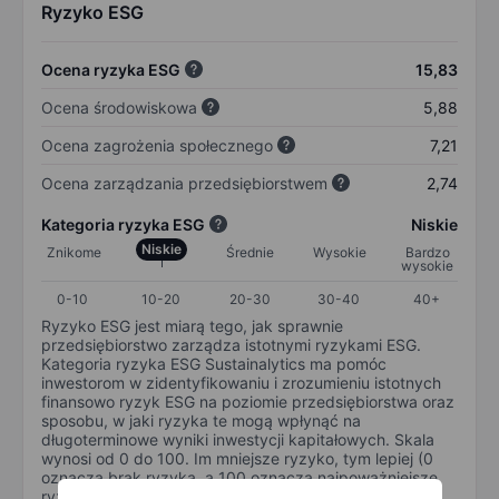
Ryzyko ESG
Ocena ryzyka ESG
15,83
Ocena środowiskowa
5,88
Ocena zagrożenia społecznego
7,21
Ocena zarządzania przedsiębiorstwem
2,74
Kategoria ryzyka ESG
Niskie
Niskie
Znikome
Średnie
Wysokie
Bardzo
wysokie
0-10
10-20
20-30
30-40
40+
Ryzyko ESG jest miarą tego, jak sprawnie
przedsiębiorstwo zarządza istotnymi ryzykami ESG.
Kategoria ryzyka ESG Sustainalytics ma pomóc
inwestorom w zidentyfikowaniu i zrozumieniu istotnych
finansowo ryzyk ESG na poziomie przedsiębiorstwa oraz
sposobu, w jaki ryzyka te mogą wpłynąć na
długoterminowe wyniki inwestycji kapitałowych. Skala
wynosi od 0 do 100. Im mniejsze ryzyko, tym lepiej (0
oznacza brak ryzyka, a 100 oznacza najpoważniejsze
ryzyko).