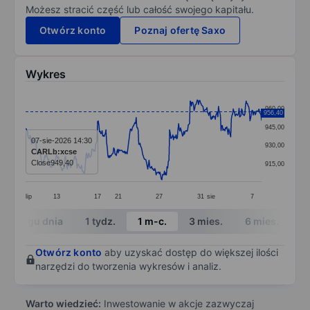
Możesz stracić część lub całość swojego kapitału.
Otwórz konto
Poznaj ofertę Saxo
Wykres
Chart
960,00
956,40
Line chart with 368 data points.
945,00
The chart has 1 X axis displaying categories.
07-sie-2026 14:30
930,00
CARLb:xcse
The chart has 1 Y axis displaying values. Data ranges 
Close
949,40
915,00
lip
13
17
21
27
31
sie
7
End of interactive chart.
W ciągu dnia
1 tydz.
1 m-c.
3 mies.
6 mies.
1 
Otwórz konto
aby uzyskać dostęp do większej ilości
narzędzi do tworzenia wykresów i analiz.
Warto wiedzieć:
Inwestowanie w akcje zazwyczaj