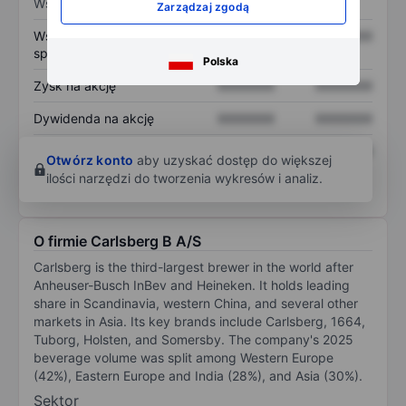
Wskaźniki
Zarządzaj zgodą
Współczynnik cena do
XXXXXXX
XXXXXXX
sprzedaży
Polska
Zysk na akcję
XXXXXXX
XXXXXXX
Dywidenda na akcję
XXXXXXX
XXXXXXX
Zwrot z kapitału
XXXXXXX
XXXXXXX
Otwórz konto
aby uzyskać dostęp do większej
własnego
ilości narzędzi do tworzenia wykresów i analiz.
O firmie Carlsberg B A/S
Carlsberg is the third-largest brewer in the world after
Anheuser-Busch InBev and Heineken. It holds leading
share in Scandinavia, western China, and several other
markets in Asia. Its key brands include Carlsberg, 1664,
Tuborg, Holsten, and Somersby. The company's 2025
beverage volume was split among Western Europe
(42%), Eastern Europe and India (28%), and Asia (30%).
Sektor