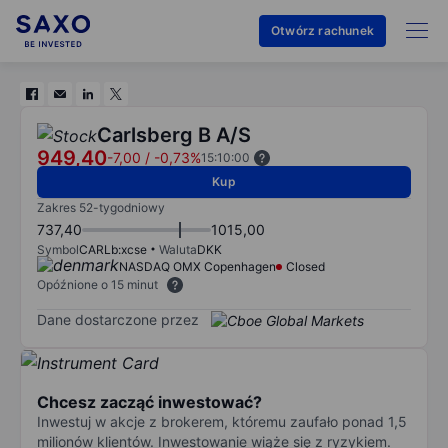
Otwórz rachunek
Carlsberg B A/S
949,40
-7,00
/
-0,73%
15:10:00
Kup
Zakres 52-tygodniowy
737,40
1015,00
Symbol
CARLb:xcse
Waluta
DKK
NASDAQ OMX Copenhagen
Closed
Opóźnione o 15 minut
Dane dostarczone przez
Chcesz zacząć inwestować?
Inwestuj w akcje z brokerem, któremu zaufało ponad 1,5
milionów klientów. Inwestowanie wiąże się z ryzykiem.