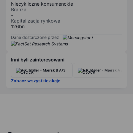
Niecykliczne konsumenckie
Branża
-
Kapitalizacja rynkowa
126bn
Dane dostarczone przez
/
Inni byli zainteresowani
A.P. Møller - Mærsk B A/S
A.P. Møller - Mærsk A A/S
Zobacz wszystkie akcje