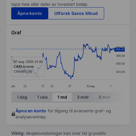
tape hele eller deler av investert beløp.
Åpne konto
Utforsk Saxos tilbud
Graf
Chart
960,00
956,40
Line chart with 368 data points.
945,00
The chart has 1 X axis displaying categories.
07-aug.-2026 14:30
930,00
CARLb:xcse
The chart has 1 Y axis displaying values. Data ranges 
Close
952,40
915,00
juli
13
17
21
27
31
aug.
7
End of interactive chart.
I dag
1 uke
1 md
3 mdr
6 mdr
1 år
Åpne en konto
for tilgang til avanserte graf- og
analyseverktøy.
Viktig:
Aksjeinvesteringer kan over tid gi positiv