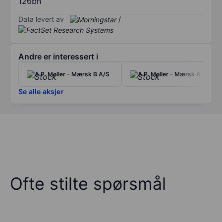
126bn
Data levert av
/
Andre er interessert i
A.P. Møller - Mærsk B A/S
A.P. Møller - Mærsk A A/S
Se alle aksjer
Ofte stilte spørsmål