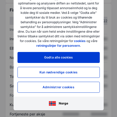
optimalisere og analysere driften av nettstedet, samt for
å levere personlig tilpasset annonseinnhold og la deg
Finansiell informasjon
koble deg til sosiale medier. Ved å velge "Godta alle"
samtykker du til bruk av cookies og tilhørende
Q1
Q2
behandling av personopplysninger. Velg "Administrer
samtykke" for å administrere samtykkeinnstillingene
Inntektsoversikt
dine. Du kan når som helst endre innstillingene dine eller
trekke tilbake samtykket ditt via siden med retningslinjer
Inntekter
XXXXXXX
XXXXXXX
for cookies. Se våre retningslinjer for
cookies
og våre
retningslinjer for personvern
.
EBITDA
XXXXXXX
XXXXXXX
Godta alle cookies
Nettoinntekt
XXXXXXX
XXXXXXX
Balanse
Kun nødvendige cookies
Totale eiendeler
XXXXXXX
XXXXXXX
Samlet gjeld
XXXXXXX
XXXXXXX
Administrer cookies
Forholdstall
Norge
Kurs/salg
XXXXXXX
XXXXXXX
Fortjeneste per aksje
XXXXXXX
XXXXXXX