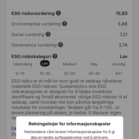
ESG risikovurdering
15,83
Environmental vurdering
5,88
Social vurdering
7,21
Governance vurdering
2,74
ESG risikokategori
Lav
Lav
Ubetydelig
Medium
Høy
Alvorlig
0-10
10-20
20-30
30-40
40+
ESG-risiko er et mål for hvor godt et selskap håndterer
materielle ESG-risikoer. Sustainalytics sine ESG
risikokategorier er designet for å hjelpe investorer
identifisere og forstå økonomisk viktige ESG-risikoer til et
selskap, samt hvordan det kan påvirke langsiktige
resultater for investeringer. Skalaen går fra 0-100. Jo
lavere plassering på skalen, jo bedre. 0 tilsvarer ingen
risiko og 100 tilsvarer maksimal risiko.
Retningslinjer for informasjonskapsler
Last ned metodikk for ESG-risiko
Nettstedene våre bruker informasjonskapsler for å gi
Data levert av
/
deg en bedre surfeopplevelse ved å aktivere,