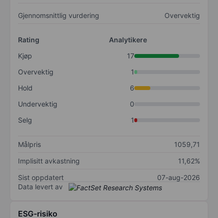
Gjennomsnittlig vurdering
Overvektig
Rating
Analytikere
Kjøp
17
Overvektig
1
Hold
6
Undervektig
0
Selg
1
Målpris
1059,71
Implisitt avkastning
11,62%
Sist oppdatert
07-aug-2026
Data levert av
ESG-risiko