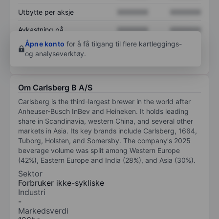
Utbytte per aksje
XXXXXXX
XXXXXXX
Avkastning på
XXXXXXX
XXXXXXX
egenkapital
Åpne konto
for å få tilgang til flere kartleggings-
og analyseverktøy.
Om Carlsberg B A/S
Carlsberg is the third-largest brewer in the world after
Anheuser-Busch InBev and Heineken. It holds leading
share in Scandinavia, western China, and several other
markets in Asia. Its key brands include Carlsberg, 1664,
Tuborg, Holsten, and Somersby. The company's 2025
beverage volume was split among Western Europe
(42%), Eastern Europe and India (28%), and Asia (30%).
Sektor
Forbruker ikke-sykliske
Industri
-
Markedsverdi