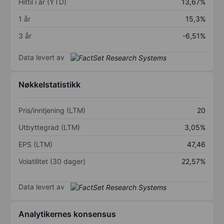
Hittil i år (YTD)
13,67%
1 år
15,3%
3 år
-6,51%
Data levert av
Nøkkelstatistikk
Pris/inntjening (LTM)
20
Utbyttegrad (LTM)
3,05%
EPS (LTM)
47,46
Volatilitet (30 dager)
22,57%
Data levert av
Analytikernes konsensus