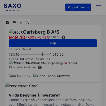
Opprett konto
Carlsberg B A/S
949,40
−7,00
/
−0,73%
15:10:00
Kjøp
52 ukers intervall
737,40
1 015,00
Ticker
CARLb:xcse
Valuta
DKK
NASDAQ OMX Copenhagen
Closed
15 minutter forsinket
Data levert av
Vil du begynne å investere?
Handle aksjer på vår prisvinnende plattform, brukt av
over 1,5mill. kunder. Investering innebærer risiko. Du kan