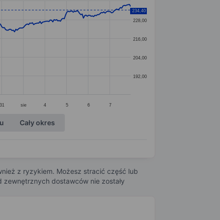
234,40
228,00
216,00
204,00
192,00
31
sie
4
5
6
7
ku
Cały okres
nież z ryzykiem. Możesz stracić część lub
 od zewnętrznych dostawców nie zostały