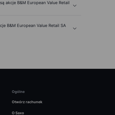
 są akcje B&M European Value Retail
je B&M European Value Retail SA
Ogólne
Otwórz rachunek
O Saxo