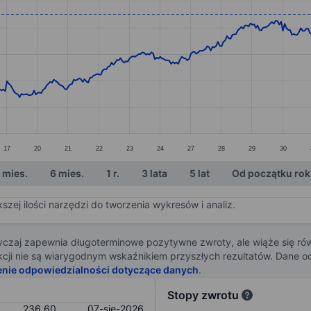
ories.
s. Data ranges from 189 to 237.8.
17
20
21
22
23
24
27
28
29
30
 mies.
6 mies.
1 r.
3 lata
5 lat
Od początku ro
zej ilości narzędzi do tworzenia wykresów i analiz.
zaj zapewnia długoterminowe pozytywne zwroty, ale wiąże się rów
j akcji nie są wiarygodnym wskaźnikiem przyszłych rezultatów. Dane
enie odpowiedzialności dotyczące danych
.
Stopy zwrotu
236,60
07-sie-2026