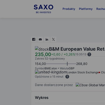
Produkty
Platformy
Rachu
B&M European Value Reta
235,00
+0,60
/
+0,26%
15:35:13
Zakres 52-tygodniowy
154,00
268,80
Symbol
BME:xlon
Waluta
GBP
London Stock Exchange
Cl
Opóźnione o 15 minut
Dane dostarczone przez
Wykres
Chart