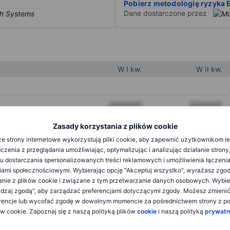
Pobierz metodologię ryzyka 
Dane dostarczone przez
W I kw.
W II kw.
XXXXXXX
XXXXXXX
XXXXXXX
XXXXXXX
Zasady korzystania z plików cookie
e strony internetowe wykorzystują pliki cookie, aby zapewnić użytkownikom l
XXXXXXX
XXXXXXX
zenia z przeglądania umożliwiając, optymalizując i analizując działanie strony
u dostarczania spersonalizowanych treści reklamowych i umożliwienia łączenia
ami społecznościowymi. Wybierając opcję "Akceptuj wszystko", wyrażasz zgo
XXXXXXX
XXXXXXX
anie z plików cookie i związane z tym przetwarzanie danych osobowych. Wybie
dzaj zgodą", aby zarządzać preferencjami dotyczącymi zgody. Możesz zmieni
XXXXXXX
XXXXXXX
rencje lub wycofać zgodę w dowolnym momencie za pośrednictwem strony z po
ów cookie. Zapoznaj się z naszą polityką plików
cookie
i naszą polityką
prywatn