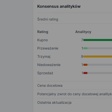
Konsensus analityków
Średni rating
Rating
Analitycy
Kupno
7
Przeważenie
1
Trzymaj
9
Niedoważenie
1
Sprzedaż
1
Cena docelowa
Potencjalny zwrot do ceny docelowej anality
Ostatnia aktualizacja