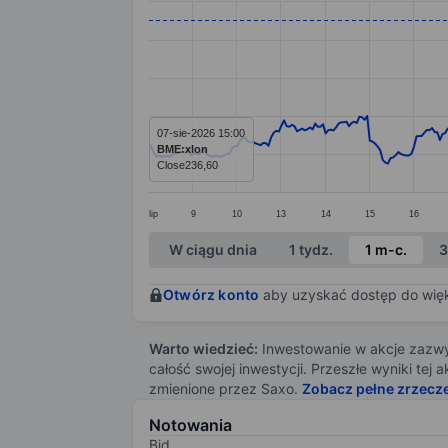
Line chart with 391 data points.
The chart has 1 X axis displaying categ
The chart has 1 Y axis displaying value
07-sie-2026 15:00
BME:xlon
Close
236,60
lip
9
10
13
14
15
16
End of interactive chart.
W ciągu dnia
1 tydz.
1 m-c.
3
Otwórz konto
aby uzyskać dostęp do więks
Warto wiedzieć:
Inwestowanie w akcje zazwyc
całość swojej inwestycji. Przeszłe wyniki te
zmienione przez Saxo.
Zobacz pełne zrzecz
Notowania
Bid