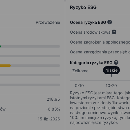
Ryzyko ESG
Przeważenie
Ocena ryzyka ESG
Ocena środowiskowa
Ocena zagrożenia społeczneg
Ocena zarządzania przedsiębi
Kategoria ryzyka ESG
Niskie
Znikome
0-10
10-20
Ryzyko ESG jest miarą tego, ja
istotnymi ryzykami ESG. Kateg
218,95
inwestorom w zidentyfikowaniu 
na poziomie przedsiębiorstwa 
ków
-6,83%
na długoterminowe wyniki inwes
100. Im mniejsze ryzyko, tym l
15-lip-2026
najpoważniejsze ryzyko).