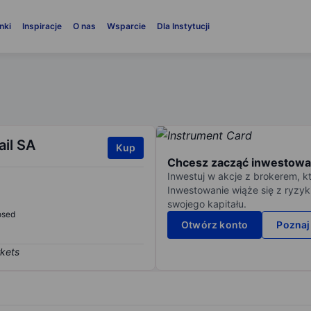
nki
Inspiracje
O nas
Wsparcie
Dla Instytucji
il SA
Kup
Chcesz zacząć inwestowa
Inwestuj w akcje z brokerem, k
Inwestowanie wiąże się z ryzyk
swojego kapitału.
osed
Otwórz konto
Poznaj