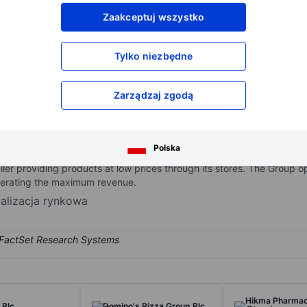
XXXXXXX
XXXXXXX
Zaakceptuj wszystko
XXXXXXX
XXXXXXX
XXXXXXX
XXXXXXX
Tylko niezbędne
Otwórz konto
aby uzyskać dostęp do większej ilości n
XXXXXXX
XXXXXXX
Zarządzaj zgodą
 offering a targeted range of fast-moving consumer goods (FMCG) an
Polska
 everyday low-price and cost-focused model, emphasizing operational 
ailer providing products at low prices through its stores. The Group
erating the maximum revenue.
talizacja rynkowa
Hikma Pharmac
 Plc
Domino's Pizza Group Plc