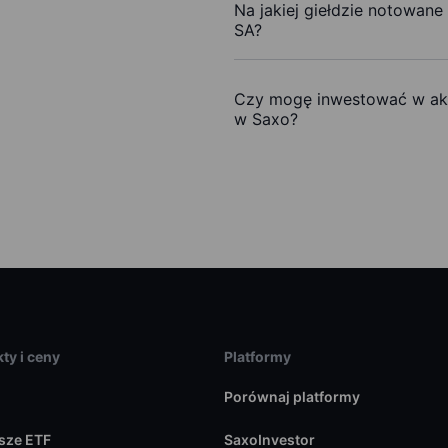
Na jakiej giełdzie notowane
SA?
Czy mogę inwestować w akc
w Saxo?
ty i ceny
Platformy
Porównaj platformy
sze ETF
SaxoInvestor