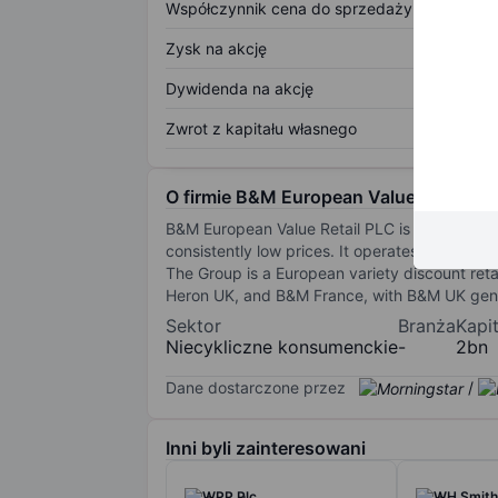
Współczynnik cena do sprzedaży
Zysk na akcję
Dywidenda na akcję
Zwrot z kapitału własnego
O firmie B&M European Value Retail SA
B&M European Value Retail PLC is a retailer
consistently low prices. It operates under an
The Group is a European variety discount ret
Heron UK, and B&M France, with B&M UK gen
Sektor
Branża
Kapi
Niecykliczne konsumenckie
-
2bn
Dane dostarczone przez
/
Inni byli zainteresowani
WPP Plc
WH Smith