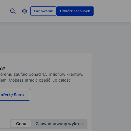
Logowanie
Otwórz rachunek
ć?
tóremu zaufało ponad 1,5 milionów klientów.
iem. Możesz stracić część lub całość
 ofertę Saxo
Cena
Zaawansowany wykres