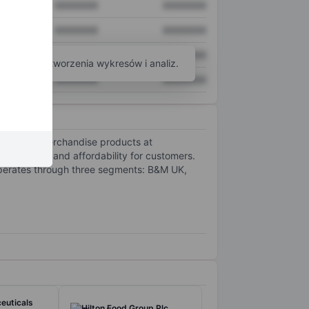
XXXXXXX
XXXXXXX
XXXXXXX
XXXXXXX
XXXXXXX
XXXXXXX
arzędzi do tworzenia wykresów i analiz.
XXXXXXX
XXXXXXX
d general merchandise products at
efficiency and affordability for customers.
 operates through three segments: B&M UK,
euticals
Hilton Food Group Plc