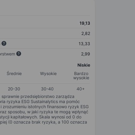
19,13
2,82
o
13,33
orstwem
2,99
Niskie
Średnie
Wysokie
Bardzo
wysokie
20-30
30-40
40+
k sprawnie przedsiębiorstwo zarządza
oria ryzyka ESG Sustainalytics ma pomóc
i zrozumieniu istotnych finansowo ryzyk ESG
oraz sposobu, w jaki ryzyka te mogą wpłynąć
tycji kapitałowych. Skala wynosi od 0 do
epiej (0 oznacza brak ryzyka, a 100 oznacza