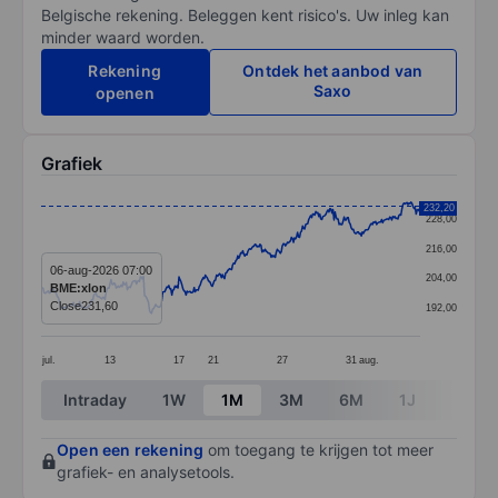
Belgische rekening. Beleggen kent risico's. Uw inleg kan
minder waard worden.
Rekening
Ontdek het aanbod van
Saxo
openen
Grafiek
Chart
232,20
228,00
Line chart with 375 data points.
216,00
The chart has 1 X axis displaying categories.
06-aug-2026 07:00
204,00
BME:xlon
The chart has 1 Y axis displaying values. Data ranges
Close
231,60
192,00
jul.
13
17
21
27
31
aug.
End of interactive chart.
Intraday
1W
1M
3M
6M
1J
3J
Open een rekening
om toegang te krijgen tot meer
grafiek- en analysetools.