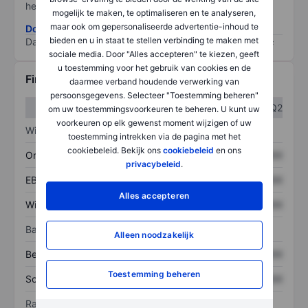
het grootste risico).
mogelijk te maken, te optimaliseren en te analyseren,
maar ook om gepersonaliseerde advertentie-inhoud te
Download de ESG-risicomethodologie
bieden en u in staat te stellen verbinding te maken met
Data provided by
/
sociale media. Door "Alles accepteren" te kiezen, geeft
u toestemming voor het gebruik van cookies en de
Financiële gegevens
daarmee verband houdende verwerking van
persoonsgegevens. Selecteer "Toestemming beheren"
Q1
Q2
om uw toestemmingsvoorkeuren te beheren. U kunt uw
voorkeuren op elk gewenst moment wijzigen of uw
Winst/verlies
toestemming intrekken via de pagina met het
cookiebeleid. Bekijk ons
cookiebeleid
en ons
Omzet
XXXXXXX
XXXXXXX
privacybeleid
.
EBITDA
XXXXXXX
XXXXXXX
Alles accepteren
Winst
XXXXXXX
XXXXXXX
Balans
Alleen noodzakelijk
Bezittingen
XXXXXXX
XXXXXXX
Toestemming beheren
Schulden
XXXXXXX
XXXXXXX
Ratio's