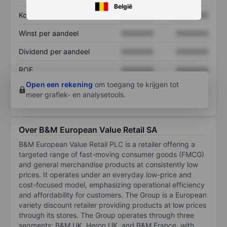
België
Koers/omzetratio
XXXXXXX
XXXXXXX
Winst per aandeel
XXXXXXX
XXXXXXX
Dividend per aandeel
XXXXXXX
XXXXXXX
ROE
XXXXXXX
XXXXXXX
Open een rekening
om toegang te krijgen tot
meer grafiek- en analysetools.
Over B&M European Value Retail SA
B&M European Value Retail PLC is a retailer offering a
targeted range of fast-moving consumer goods (FMCG)
and general merchandise products at consistently low
prices. It operates under an everyday low-price and
cost-focused model, emphasizing operational efficiency
and affordability for customers. The Group is a European
variety discount retailer providing products at low prices
through its stores. The Group operates through three
segments: B&M UK, Heron UK, and B&M France, with