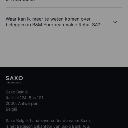
Waar kan ik meer te weten komen over
beleggen in B&M European Value Retail SA?
Saxo België
Italiëlei 124, Bus 101
2000, Antwerpen,
België
Saxo België, handelend onder de naam Saxo,
is het Belgisch bijkantoor van Saxo Bank A/S.