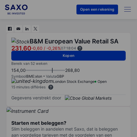
Open een rekening
B&M European Value Retail SA
231,60
-0,60
/
-0,26%
07:18:04
Kopen
Bereik van 52 weken
154,00
268,80
Symbool
BME:xlon
Valuta
GBP
London Stock Exchange
Open
15 minutes différées
Gegevens verstrekt door
Starten met beleggen?
Slim beleggen in aandelen met Saxo, dat is beleggen
aan voordelige tarieven met de voordelen van een