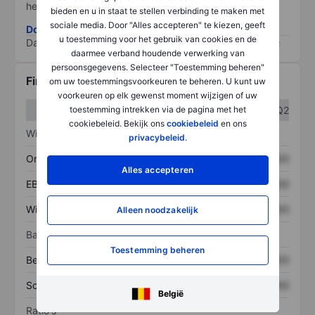
het grootste risico).
bieden en u in staat te stellen verbinding te maken met
sociale media. Door "Alles accepteren" te kiezen, geeft
Download de ESG-risicomethodologie
u toestemming voor het gebruik van cookies en de
Data provided by
/
daarmee verband houdende verwerking van
persoonsgegevens. Selecteer "Toestemming beheren"
Financiële gegevens
om uw toestemmingsvoorkeuren te beheren. U kunt uw
voorkeuren op elk gewenst moment wijzigen of uw
toestemming intrekken via de pagina met het
Q1
Q2
cookiebeleid. Bekijk ons
cookiebeleid
en ons
Winst/verlies
privacybeleid
.
Omzet
XXXXXXX
XXXXXXX
Alles accepteren
EBITDA
XXXXXXX
XXXXXXX
Winst
XXXXXXX
XXXXXXX
Alleen noodzakelijk
Balans
Toestemming beheren
Bezittingen
XXXXXXX
XXXXXXX
Schulden
XXXXXXX
XXXXXXX
België
Ratio's