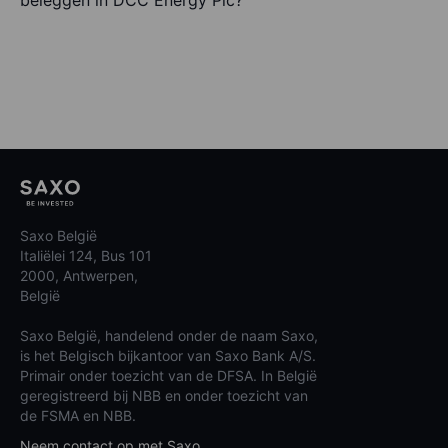
beleggen in DCC Energy Plc?
Saxo België
Italiëlei 124, Bus 101
2000, Antwerpen,
België
Saxo België, handelend onder de naam Saxo,
is het Belgisch bijkantoor van Saxo Bank A/S.
Primair onder toezicht van de DFSA. In België
geregistreerd bij NBB en onder toezicht van
de FSMA en NBB.
Neem contact op met Saxo