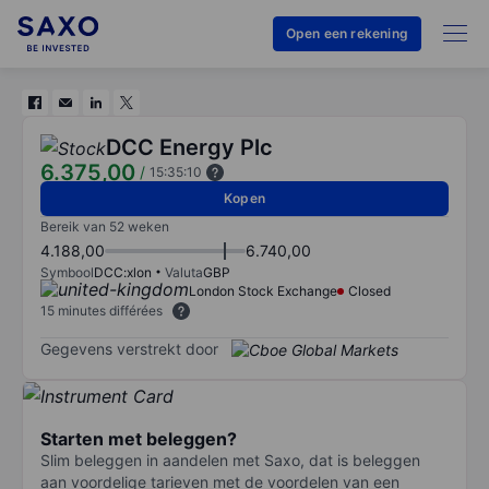
Open een rekening
DCC Energy Plc
6.375,00
/
15:35:10
Kopen
Bereik van 52 weken
4.188,00
6.740,00
Symbool
DCC:xlon
Valuta
GBP
London Stock Exchange
Closed
15 minutes différées
Gegevens verstrekt door
Starten met beleggen?
Slim beleggen in aandelen met Saxo, dat is beleggen
aan voordelige tarieven met de voordelen van een