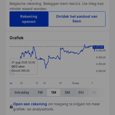
Belgische rekening. Beleggen kent risico's. Uw inleg kan
minder waard worden.
Rekening
Ontdek het aanbod van
Saxo
openen
Grafiek
Chart
6.375,00
6.350,00
Line chart with 370 data points.
6.300,00
The chart has 1 X axis displaying categories.
07-aug-2026 15:00
6.250,00
DCC:xlon
The chart has 1 Y axis displaying values. Data ranges
Close
6.365,00
6.200,00
jul.
13
17
21
27
31
aug.
7
End of interactive chart.
Intraday
1W
1M
3M
6M
1J
3J
Open een rekening
om toegang te krijgen tot meer
grafiek- en analysetools.