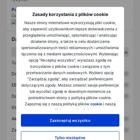
Pobierz metodologię ryzyka ESG.
Zasady korzystania z plików cookie
Dane dostarczone przez
/
Nasze strony internetowe wykorzystują pliki cookie,
aby zapewnić użytkownikom lepsze doświadczenia z
przeglądania umożliwiając, optymalizując i analizując
Dane finansowe
działanie strony, a także w celu dostarczania
spersonalizowanych treści reklamowych i umożliwienia
W I kw.
W II kw.
łączenia się z mediami społecznościowymi. Wybierając
opcję "Akceptuj wszystko", wyrażasz zgodę na
Sprawozdanie z zysków
korzystanie z plików cookie i związane z tym
przetwarzanie danych osobowych. Wybierz opcję
Dochód
XXXXXXX
XXXXXXX
"Zarządzaj zgodą", aby zarządzać preferencjami
EBITDA
XXXXXXX
XXXXXXX
dotyczącymi zgody. Możesz zmienić swoje preferencje
lub wycofać zgodę w dowolnym momencie za
Dochód netto
XXXXXXX
XXXXXXX
pośrednictwem strony z polityką plików cookie.
Zapoznaj się z naszą polityką plików
cookie
i naszą
Bilans
polityką
prywatności
.
Aktywa ogółem
XXXXXXX
XXXXXXX
Zaakceptuj wszystko
Zadłużenie ogółem
XXXXXXX
XXXXXXX
Tylko niezbędne