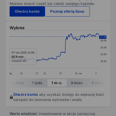
Możesz stracić część lub całość swojego kapitału.
Otwórz konto
Poznaj ofertę Saxo
Wykres
Chart
37,06
36,00
Line chart with 389 data points.
34,00
The chart has 1 X axis displaying categories.
07-sie-2026 14:00
32,00
BC8:xetr
The chart has 1 Y axis displaying values. Data ranges 
Close
37,60
30,00
lip
13
17
21
27
31
sie
7
End of interactive chart.
W ciągu dnia
1 tydz.
1 m-c.
3 mies.
6 mies.
1 
Otwórz konto
aby uzyskać dostęp do większej ilości
narzędzi do tworzenia wykresów i analiz.
Warto wiedzieć:
Inwestowanie w akcje zazwyczaj