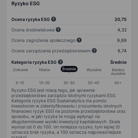
Ryzyko ESG
Ocena ryzyka ESG
20,75
Ocena środowiskowa
4,32
Ocena zagrożenia społecznego
9,69
Ocena zarządzania przedsiębiorstwem
6,74
Kategoria ryzyka ESG
Średnie
Średnie
Znikome
Niskie
Wysokie
Bardzo
wysokie
0-10
10-20
20-30
30-40
40+
Ryzyko ESG jest miarą tego, jak sprawnie
przedsiębiorstwo zarządza istotnymi ryzykami ESG.
Kategoria ryzyka ESG Sustainalytics ma pomóc
inwestorom w zidentyfikowaniu i zrozumieniu istotnych
finansowo ryzyk ESG na poziomie przedsiębiorstwa oraz
sposobu, w jaki ryzyka te mogą wpłynąć na
długoterminowe wyniki inwestycji kapitałowych. Skala
wynosi od 0 do 100. Im mniejsze ryzyko, tym lepiej (0
oznacza brak ryzyka, a 100 oznacza najpoważniejsze
ryzyko).