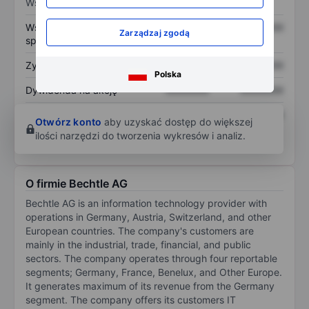
Wskaźniki
Współczynnik cena do
XXXXXXX
XXXXXXX
Zarządzaj zgodą
sprzedaży
Zysk na akcję
XXXXXXX
XXXXXXX
Polska
Dywidenda na akcję
XXXXXXX
XXXXXXX
Zwrot z kapitału
XXXXXXX
XXXXXXX
Otwórz konto
aby uzyskać dostęp do większej
własnego
ilości narzędzi do tworzenia wykresów i analiz.
O firmie Bechtle AG
Bechtle AG is an information technology provider with
operations in Germany, Austria, Switzerland, and other
European countries. The company's customers are
mainly in the industrial, trade, financial, and public
sectors. The company operates through four reportable
segments; Germany, France, Benelux, and Other Europe.
It generates maximum of its revenue from the Germany
segment. The company offers its customers IT