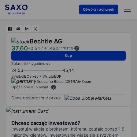
Otwórz rachunek
Bechtle AG
37,60
+0,54
/
+1,46%
14:01:19
Kup
Zakres 52-tygodniowy
24,56
45,14
Symbol
BC8:xetr
Waluta
EUR
Deutsche Börse (XETRA)
Open
Opóźnione o 15 minut
Dane dostarczone przez
Chcesz zacząć inwestować?
Inwestuj w akcje z brokerem, któremu zaufało ponad 1,5
milionów klientów. Inwestowanie wiąże się z ryzykiem.