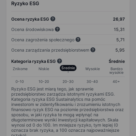
Ryzyko ESG
Ocena ryzyka ESG
26,97
Ocena środowiskowa
15,31
Ocena zagrożenia społecznego
5,71
Ocena zarządzania przedsiębiorstwem
5,95
Kategoria ryzyka ESG
Średnie
Średnie
Znikome
Niskie
Wysokie
Bardzo
wysokie
0-10
10-20
20-30
30-40
40+
Ryzyko ESG jest miarą tego, jak sprawnie
przedsiębiorstwo zarządza istotnymi ryzykami ESG.
Kategoria ryzyka ESG Sustainalytics ma pomóc
inwestorom w zidentyfikowaniu i zrozumieniu istotnych
finansowo ryzyk ESG na poziomie przedsiębiorstwa oraz
sposobu, w jaki ryzyka te mogą wpłynąć na
długoterminowe wyniki inwestycji kapitałowych. Skala
wynosi od 0 do 100. Im mniejsze ryzyko, tym lepiej (0
oznacza brak ryzyka, a 100 oznacza najpoważniejsze
ryzyko).