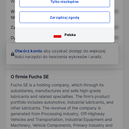
Wskaźniki
Tylko niezbędne
Współczynnik cena do
XXXXXXX
XXXXXXX
sprzedaży
Zarządzaj zgodą
Zysk na akcję
XXXXXXX
XXXXXXX
Polska
Dywidenda na akcję
XXXXXXX
XXXXXXX
Zwrot z kapitału
XXXXXXX
XXXXXXX
Otwórz konto
aby uzyskać dostęp do większej
własnego
ilości narzędzi do tworzenia wykresów i analiz.
O firmie Fuchs SE
Fuchs SE is a holding company, which through its
subsidiaries, manufactures and sells high-grade
lubricants and related specialties. The firm's product
portfolio includes automotive, industrial lubricants, and
other lubricants. The revenue of the company is
generated from Processing industry, Off-Highway
Vehicles and Transportation, Industrial Equipment and
Machinery, Vehicle Components, Primary Industry and