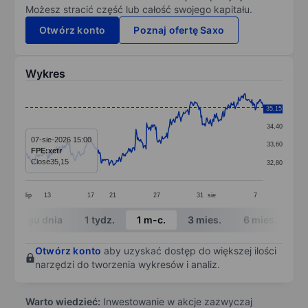
Możesz stracić część lub całość swojego kapitału.
Otwórz konto
Poznaj ofertę Saxo
Wykres
Chart
35,20
35,15
Line chart with 356 data points.
34,40
The chart has 1 X axis displaying categories.
07-sie-2026 15:00
33,60
FPE:xetr
The chart has 1 Y axis displaying values. Data ranges
Close
35,15
32,80
lip
13
17
21
27
31
sie
7
End of interactive chart.
W ciągu dnia
1 tydz.
1 m-c.
3 mies.
6 mies.
1 
Otwórz konto
aby uzyskać dostęp do większej ilości
narzędzi do tworzenia wykresów i analiz.
Warto wiedzieć:
Inwestowanie w akcje zazwyczaj