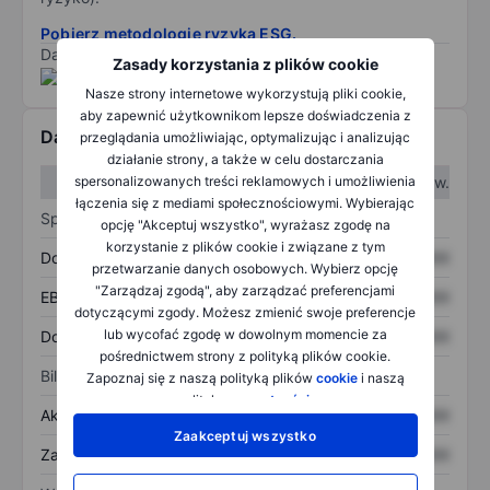
Pobierz metodologię ryzyka ESG.
Dane dostarczone przez
/
Zasady korzystania z plików cookie
Nasze strony internetowe wykorzystują pliki cookie,
aby zapewnić użytkownikom lepsze doświadczenia z
Dane finansowe
przeglądania umożliwiając, optymalizując i analizując
działanie strony, a także w celu dostarczania
W I kw.
W II kw.
spersonalizowanych treści reklamowych i umożliwienia
łączenia się z mediami społecznościowymi. Wybierając
Sprawozdanie z zysków
opcję "Akceptuj wszystko", wyrażasz zgodę na
korzystanie z plików cookie i związane z tym
Dochód
XXXXXXX
XXXXXXX
przetwarzanie danych osobowych. Wybierz opcję
"Zarządzaj zgodą", aby zarządzać preferencjami
EBITDA
XXXXXXX
XXXXXXX
dotyczącymi zgody. Możesz zmienić swoje preferencje
lub wycofać zgodę w dowolnym momencie za
Dochód netto
XXXXXXX
XXXXXXX
pośrednictwem strony z polityką plików cookie.
Bilans
Zapoznaj się z naszą polityką plików
cookie
i naszą
polityką
prywatności
.
Aktywa ogółem
XXXXXXX
XXXXXXX
Zaakceptuj wszystko
Zadłużenie ogółem
XXXXXXX
XXXXXXX