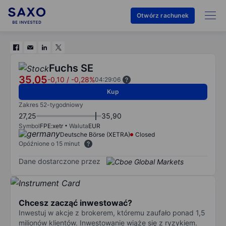
Otwórz rachunek
Fuchs SE
35,05
-0,10
/
-0,28%
04:29:06
Kup
Zakres 52-tygodniowy
27,25
35,90
Symbol
FPE:xetr
Waluta
EUR
Deutsche Börse (XETRA)
Closed
Opóźnione o 15 minut
Dane dostarczone przez
Chcesz zacząć inwestować?
Inwestuj w akcje z brokerem, któremu zaufało ponad 1,5
milionów klientów. Inwestowanie wiąże się z ryzykiem.