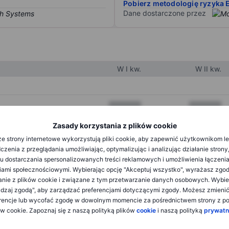
Pobierz metodologię ryzyka 
Dane dostarczone przez
W I kw.
W II kw.
XXXXXXX
XXXXXXX
XXXXXXX
XXXXXXX
Zasady korzystania z plików cookie
e strony internetowe wykorzystują pliki cookie, aby zapewnić użytkownikom l
XXXXXXX
XXXXXXX
zenia z przeglądania umożliwiając, optymalizując i analizując działanie strony
u dostarczania spersonalizowanych treści reklamowych i umożliwienia łączenia
ami społecznościowymi. Wybierając opcję "Akceptuj wszystko", wyrażasz zgo
XXXXXXX
XXXXXXX
anie z plików cookie i związane z tym przetwarzanie danych osobowych. Wybie
dzaj zgodą", aby zarządzać preferencjami dotyczącymi zgody. Możesz zmieni
XXXXXXX
XXXXXXX
rencje lub wycofać zgodę w dowolnym momencie za pośrednictwem strony z po
ów cookie. Zapoznaj się z naszą polityką plików
cookie
i naszą polityką
prywatn