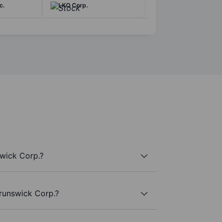
c.
LKQ Corp.
wick Corp.?
Brunswick Corp.?