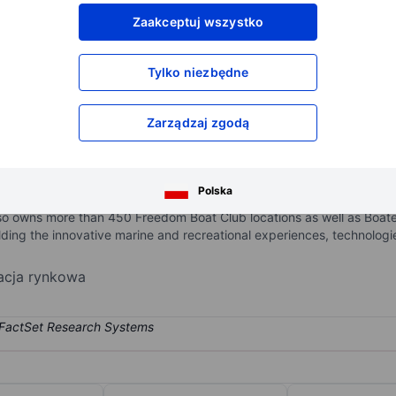
XXXXXXX
XXXXXXX
Zaakceptuj wszystko
XXXXXXX
XXXXXXX
XXXXXXX
XXXXXXX
Tylko niezbędne
Otwórz konto
aby uzyskać dostęp do większej ilości n
XXXXXXX
XXXXXXX
Zarządzaj zgodą
rine recreation industry. The firm has more than 60 brands deliveri
Polska
elated controls, rigging, and propellers), parts, accessories, and te
so owns more than 450 Freedom Boat Club locations as well as Boateka
lding the innovative marine and recreational experiences, technolog
zacja rynkowa