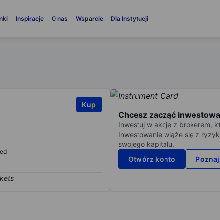
nki
Inspiracje
O nas
Wsparcie
Dla Instytucji
Kup
Chcesz zacząć inwestowa
Inwestuj w akcje z brokerem, k
Inwestowanie wiąże się z ryzyk
swojego kapitału.
sed
Otwórz konto
Poznaj