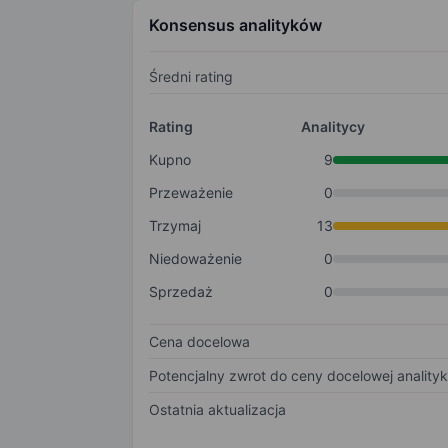
Konsensus analityków
Średni rating
Rating
Analitycy
Kupno
9
Przeważenie
0
Trzymaj
13
Niedoważenie
0
Sprzedaż
0
Cena docelowa
Potencjalny zwrot do ceny docelowej anality
Ostatnia aktualizacja