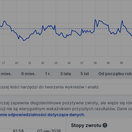
ories.
s. Data ranges from 75.22 to 84.49.
17
20
21
22
23
24
27
28
29
30
 mies.
6 mies.
1 r.
3 lata
5 lat
Od początku ro
zej ilości narzędzi do tworzenia wykresów i analiz.
zaj zapewnia długoterminowe pozytywne zwroty, ale wiąże się rów
j akcji nie są wiarygodnym wskaźnikiem przyszłych rezultatów. Dane
enie odpowiedzialności dotyczące danych
.
Stopy zwrotu
81,58
07-sie-2026