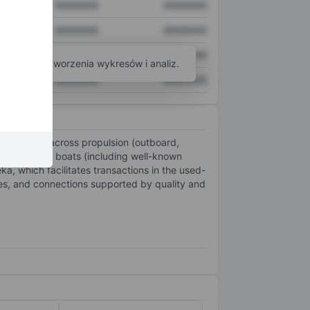
XXXXXXX
XXXXXXX
XXXXXXX
XXXXXXX
XXXXXXX
XXXXXXX
arzędzi do tworzenia wykresów i analiz.
XXXXXXX
XXXXXXX
ng products across propulsion (outboard,
chnology, and boats (including well-known
, which facilitates transactions in the used-
ies, and connections supported by quality and