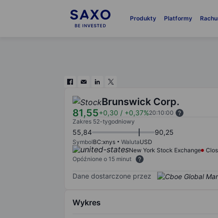
Produkty
Platformy
Rachu
Brunswick Corp.
81,55
+0,30
/
+0,37%
20:10:00
Zakres 52-tygodniowy
55,84
90,25
Symbol
BC:xnys
Waluta
USD
New York Stock Exchange
Clo
Opóźnione o 15 minut
Dane dostarczone przez
Wykres
Chart