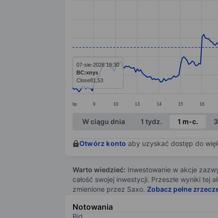
Line chart with 299 data points.
The chart has 1 X axis displaying categ
The chart has 1 Y axis displaying value
07-sie-2026 19:30
BC:xnys
Close
81,53
lip
9
10
13
14
15
16
End of interactive chart.
W ciągu dnia
1 tydz.
1 m-c.
3
Otwórz konto
aby uzyskać dostęp do więks
Warto wiedzieć:
Inwestowanie w akcje zazwyc
całość swojej inwestycji. Przeszłe wyniki te
zmienione przez Saxo.
Zobacz pełne zrzecz
Notowania
Bid