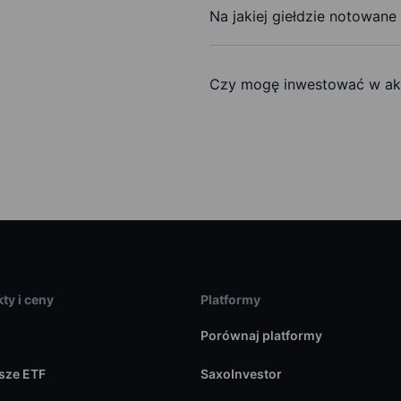
Na jakiej giełdzie notowane
Czy mogę inwestować w akc
ty i ceny
Platformy
Porównaj platformy
sze ETF
SaxoInvestor