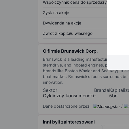
Współczynnik cena do sprzedaży
Zysk na akcję
Dywidenda na akcję
Zwrot z kapitału własnego
O firmie Brunswick Corp.
Brunswick is a leading manufacturer in the ma
sterndrive, and inboard engines, propulsion-r
brands like Boston Whaler and Sea Ray). It al
boat market. Brunswick’s focus surrounds bui
innovation.
Sektor
Branża
Kapitali
Cykliczny konsumencki
-
5bn
Dane dostarczone przez
/
Inni byli zainteresowani