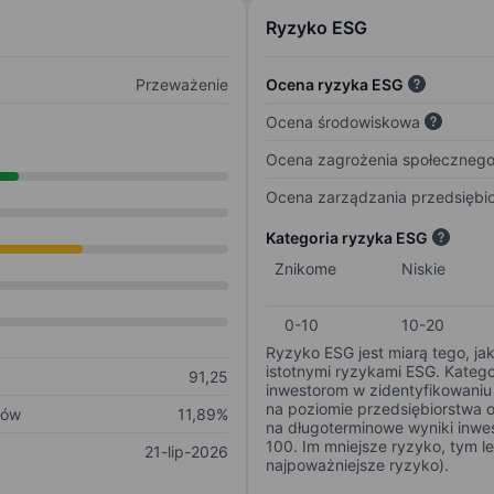
Ryzyko ESG
Przeważenie
Ocena ryzyka ESG
Ocena środowiskowa
Ocena zagrożenia społeczneg
Ocena zarządzania przedsiębi
Kategoria ryzyka ESG
Znikome
Niskie
0-10
10-20
Ryzyko ESG jest miarą tego, ja
istotnymi ryzykami ESG. Kateg
91,25
inwestorom w zidentyfikowaniu 
na poziomie przedsiębiorstwa 
ków
11,89%
na długoterminowe wyniki inwes
100. Im mniejsze ryzyko, tym l
21-lip-2026
najpoważniejsze ryzyko).