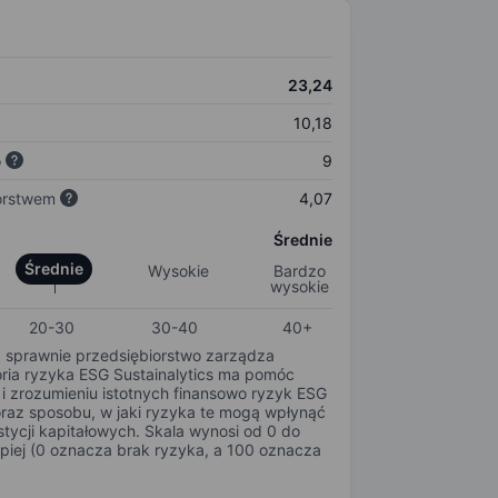
23,24
10,18
o
9
orstwem
4,07
Średnie
Średnie
Wysokie
Bardzo
wysokie
20-30
30-40
40+
k sprawnie przedsiębiorstwo zarządza
oria ryzyka ESG Sustainalytics ma pomóc
i zrozumieniu istotnych finansowo ryzyk ESG
oraz sposobu, w jaki ryzyka te mogą wpłynąć
tycji kapitałowych. Skala wynosi od 0 do
epiej (0 oznacza brak ryzyka, a 100 oznacza