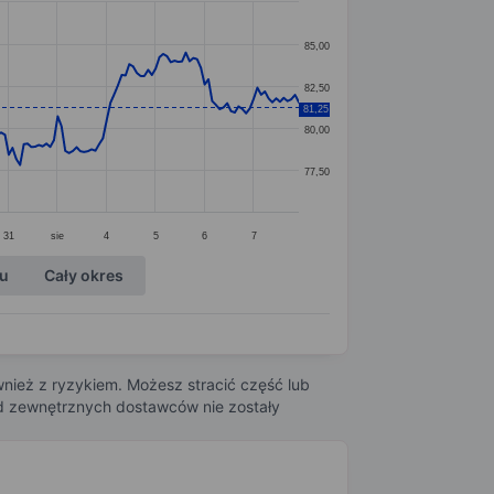
85,00
82,50
81,25
80,00
77,50
31
sie
4
5
6
7
ku
Cały okres
nież z ryzykiem. Możesz stracić część lub
 od zewnętrznych dostawców nie zostały