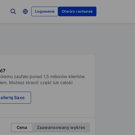
Logowanie
Otwórz rachunek
ć?
tóremu zaufało ponad 1,5 milionów klientów.
iem. Możesz stracić część lub całość
 ofertę Saxo
Cena
Zaawansowany wykres