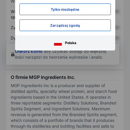
Wskaźniki
Tylko niezbędne
Współczynnik cena do
XXXXXXX
XXXXXXX
sprzedaży
Zarządzaj zgodą
Zysk na akcję
XXXXXXX
XXXXXXX
Dywidenda na akcję
XXXXXXX
XXXXXXX
Polska
Zwrot z kapitału
XXXXXXX
XXXXXXX
Otwórz konto
aby uzyskać dostęp do większej
własnego
ilości narzędzi do tworzenia wykresów i analiz.
O firmie MGP Ingredients Inc.
MGP Ingredients Inc is a producer and supplier of
distilled spirits, specialty wheat protein, and starch food
ingredients based in the United States. It operates in
three reportable segments: Distillery Solutions, Branded
Spirits Segment, and Ingredient Solutions. Maximum
revenue is generated from the Branded Spirits segment,
which consists of a portfolio of brands that it produces
through its distilleries and bottling facilities and sells to