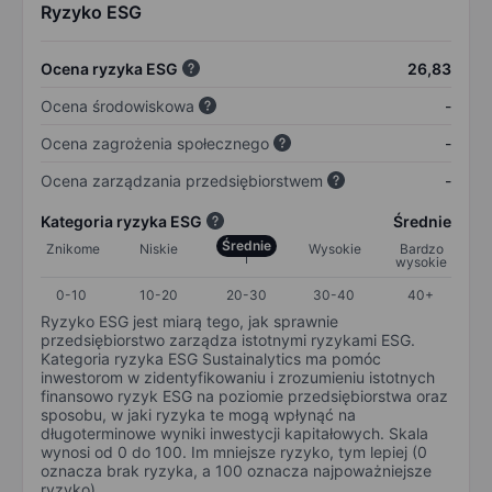
Ryzyko ESG
Ocena ryzyka ESG
26,83
Ocena środowiskowa
-
Ocena zagrożenia społecznego
-
Ocena zarządzania przedsiębiorstwem
-
Kategoria ryzyka ESG
Średnie
Średnie
Znikome
Niskie
Wysokie
Bardzo
wysokie
0-10
10-20
20-30
30-40
40+
Ryzyko ESG jest miarą tego, jak sprawnie
przedsiębiorstwo zarządza istotnymi ryzykami ESG.
Kategoria ryzyka ESG Sustainalytics ma pomóc
inwestorom w zidentyfikowaniu i zrozumieniu istotnych
finansowo ryzyk ESG na poziomie przedsiębiorstwa oraz
sposobu, w jaki ryzyka te mogą wpłynąć na
długoterminowe wyniki inwestycji kapitałowych. Skala
wynosi od 0 do 100. Im mniejsze ryzyko, tym lepiej (0
oznacza brak ryzyka, a 100 oznacza najpoważniejsze
ryzyko).