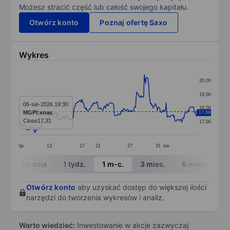
Możesz stracić część lub całość swojego kapitału.
Otwórz konto
Poznaj ofertę Saxo
Wykres
Chart
20,00
Line chart with 286 data points.
19,00
The chart has 1 X axis displaying categories.
06-sie-2026 19:30
18,00
MGPI:xnas
17,69
The chart has 1 Y axis displaying values. Data ranges 
Close
17,31
17,00
lip
13
17
21
27
31
sie
End of interactive chart.
W ciągu dnia
1 tydz.
1 m-c.
3 mies.
6 mies.
1 
Otwórz konto
aby uzyskać dostęp do większej ilości
narzędzi do tworzenia wykresów i analiz.
Warto wiedzieć:
Inwestowanie w akcje zazwyczaj