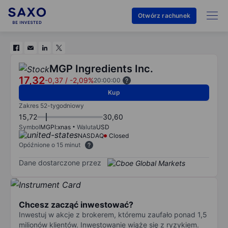
Otwórz rachunek
MGP Ingredients Inc.
17,32
-0,37
/
-2,09%
20:00:00
Kup
Zakres 52-tygodniowy
15,72
30,60
Symbol
MGPI:xnas
Waluta
USD
NASDAQ
Closed
Opóźnione o 15 minut
Dane dostarczone przez
Chcesz zacząć inwestować?
Inwestuj w akcje z brokerem, któremu zaufało ponad 1,5
milionów klientów. Inwestowanie wiąże się z ryzykiem.