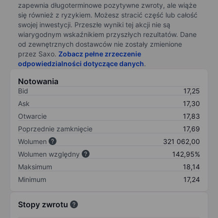
zapewnia długoterminowe pozytywne zwroty, ale wiąże
się również z ryzykiem. Możesz stracić część lub całość
swojej inwestycji. Przeszłe wyniki tej akcji nie są
wiarygodnym wskaźnikiem przyszłych rezultatów. Dane
od zewnętrznych dostawców nie zostały zmienione
przez Saxo.
Zobacz pełne zrzeczenie
odpowiedzialności dotyczące danych
.
Notowania
Bid
17,25
Ask
17,30
Otwarcie
17,83
Poprzednie zamknięcie
17,69
Wolumen
321 062,00
Wolumen względny
142,95%
Maksimum
18,14
Minimum
17,24
Stopy zwrotu