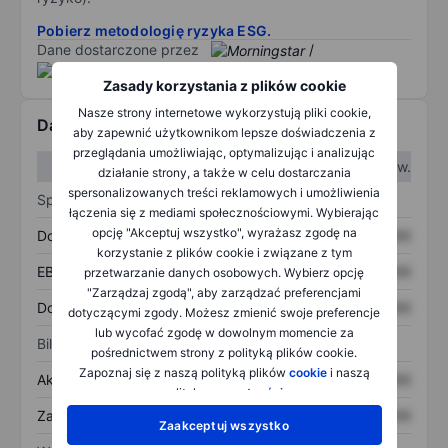
Pobierz metodologię ryzyka ESG.
Dane dostarczone przez
/
Zasady korzystania z plików cookie
Nasze strony internetowe wykorzystują pliki cookie,
Dane finansowe
aby zapewnić użytkownikom lepsze doświadczenia z
przeglądania umożliwiając, optymalizując i analizując
W I kw.
W II kw.
działanie strony, a także w celu dostarczania
spersonalizowanych treści reklamowych i umożliwienia
Sprawozdanie z zysków
łączenia się z mediami społecznościowymi. Wybierając
opcję "Akceptuj wszystko", wyrażasz zgodę na
Dochód
XXXXXXX
XXXXXXX
korzystanie z plików cookie i związane z tym
EBITDA
XXXXXXX
XXXXXXX
przetwarzanie danych osobowych. Wybierz opcję
"Zarządzaj zgodą", aby zarządzać preferencjami
Dochód netto
XXXXXXX
XXXXXXX
dotyczącymi zgody. Możesz zmienić swoje preferencje
lub wycofać zgodę w dowolnym momencie za
Bilans
pośrednictwem strony z polityką plików cookie.
Zapoznaj się z naszą polityką plików
cookie
i naszą
Aktywa ogółem
XXXXXXX
XXXXXXX
polityką
prywatności
.
Zadłużenie ogółem
XXXXXXX
XXXXXXX
Zaakceptuj wszystko