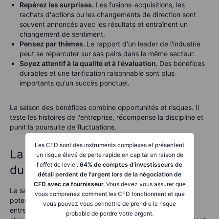
Repérez les surprises.
Les fusions-acquisitions, les
rachats d'actions ou les changements de direction sont
souvent annoncés avec les résultats et entraînent un
changement de sentiment.
Pensez par thèmes.
Le rapport d'un leader de l'industrie
peut se répercuter sur ses pairs dans le même secteur.
Soyez attentif à la qualité et à l'évaluation.
Des bénéfices
durables et une tarification raisonnable sont plus
importants qu'un succès ponctuel.
La saison des bénéfices combine opportunités et risques. Il
teste les histoires de l'entreprise, récompense la discipline et
punit la poursuite de fluctuations.
Les CFD sont des instruments complexes et présentent
La saison des résultats : Le bilan
un risque élevé de perte rapide en capital en raison de
l'effet de levier.
64% de comptes d'investisseurs de
du marché
détail perdent de l'argent lors de la négociation de
CFD avec ce fournisseur.
Vous devez vous assurer que
La saison des bénéfices est le bilan du marché. Elle peut
vous comprenez comment les CFD fonctionnent et que
potentiellement mettre à l'épreuve les histoires des
vous pouvez vous permettre de prendre le risque
entreprises, secouer les prix des actions ou signaler des
probable de perdre votre argent.