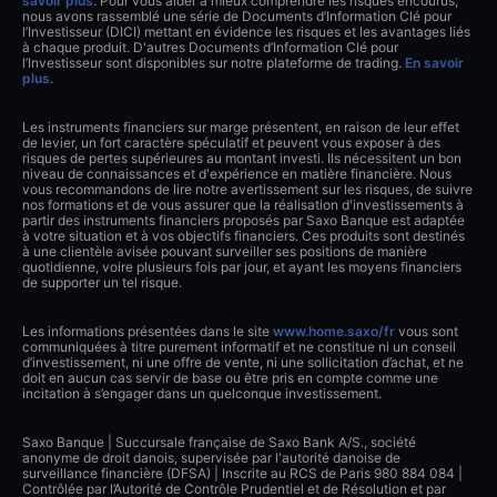
savoir plus
. Pour vous aider à mieux comprendre les risques encourus,
nous avons rassemblé une série de Documents d’Information Clé pour
l’Investisseur (DICI) mettant en évidence les risques et les avantages liés
à chaque produit. D'autres Documents d’Information Clé pour
l’Investisseur sont disponibles sur notre plateforme de trading.
En savoir
plus
.
Les instruments financiers sur marge présentent, en raison de leur effet
de levier, un fort caractère spéculatif et peuvent vous exposer à des
risques de pertes supérieures au montant investi. Ils nécessitent un bon
niveau de connaissances et d'expérience en matière financière. Nous
vous recommandons de lire notre avertissement sur les risques, de suivre
nos formations et de vous assurer que la réalisation d'investissements à
partir des instruments financiers proposés par Saxo Banque est adaptée
à votre situation et à vos objectifs financiers. Ces produits sont destinés
à une clientèle avisée pouvant surveiller ses positions de manière
quotidienne, voire plusieurs fois par jour, et ayant les moyens financiers
de supporter un tel risque.
Les informations présentées dans le site
www.home.saxo/fr
vous sont
communiquées à titre purement informatif et ne constitue ni un conseil
d’investissement, ni une offre de vente, ni une sollicitation d’achat, et ne
doit en aucun cas servir de base ou être pris en compte comme une
incitation à s’engager dans un quelconque investissement.
Saxo Banque | Succursale française de Saxo Bank A/S., société
anonyme de droit danois, supervisée par l'autorité danoise de
surveillance financière (DFSA) | Inscrite au RCS de Paris 980 884 084 |
Contrôlée par l’Autorité de Contrôle Prudentiel et de Résolution et par