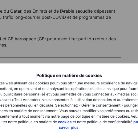
du Qatar, des Émirats et de l’Arabie saoudite dépassent
 du trafic long-courrier post-COVID et de programmes de
 et GE Aerospace (GE) pourraient tirer parti du retour des
nes.
repart de l’avant
Politique en matière de cookies
tes web utilisent des cookies pour vous offrir une meilleure expérience de naviga
défense ont été annoncés ou confirmés, portant sur les
ettant, en optimisant et en analysant les opérations du site, ainsi que pour fourn
rant un regain de priorité donné à la sécurité régionale.
u publicitaire personnalisé et vous permettre de vous connecter aux médias soci
issant « Tout Accepter», vous consentez à l'utilisation de cookies et au traiteme
es personnelles qui en découle. Sélectionnez « Gérer le consentement » pour gér
RTX), Lockheed Martin (LMT), Northrop Grumman (NOC) et
nces en matière de consentement. Vous pouvez modifier vos préférences ou retir
aient bénéficier d’un regain de commandes.
sentement à tout moment via notre page de politique en matière de cookies. Veui
lter notre politique en matière de
cookies
et notre politique de confidentialité
po
savoir plus
.