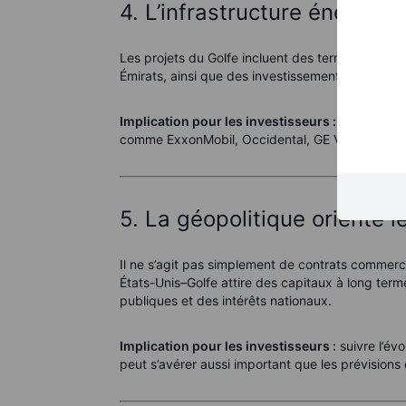
4. L’infrastructure énergéti
Les projets du Golfe incluent des terminaux GNL
Émirats, ainsi que des investissements dans le nu
Implication pour les investisseurs :
confirmatio
comme ExxonMobil, Occidental, GE Vernova et H
5. La géopolitique oriente l
Il ne s’agit pas simplement de contrats commer
États-Unis–Golfe attire des capitaux à long term
publiques et des intérêts nationaux.
Implication pour les investisseurs :
suivre l’év
peut s’avérer aussi important que les prévisions 