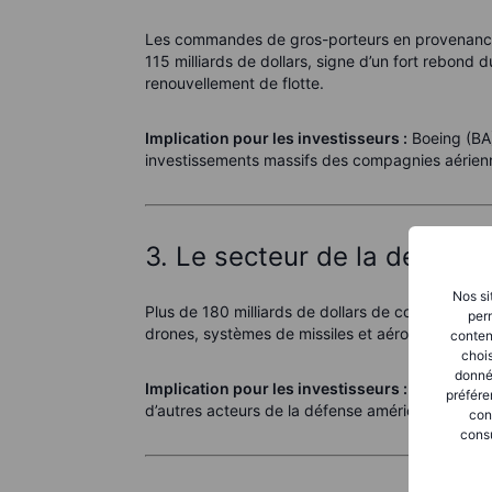
Les commandes de gros-porteurs en provenance 
115 milliards de dollars, signe d’un fort rebond
renouvellement de flotte.
Implication pour les investisseurs :
Boeing (BA)
investissements massifs des compagnies aérien
3. Le secteur de la défense 
Nos si
Plus de 180 milliards de dollars de contrats de 
perm
drones, systèmes de missiles et aéronefs — illust
conten
chois
donné
Implication pour les investisseurs :
Raytheon (
préfére
d’autres acteurs de la défense américaine pourr
con
consu