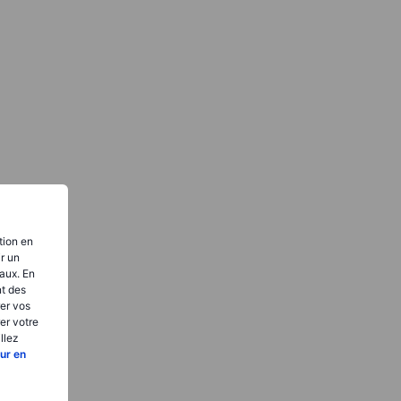
tion en
ir un
aux. En
nt des
er vos
er votre
llez
ur en