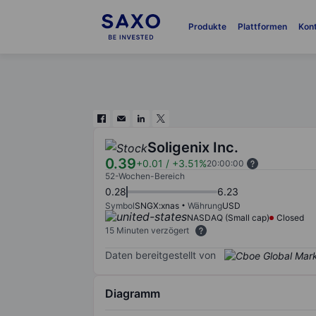
Produkte
Plattformen
Kon
Soligenix Inc.
0.39
+0.01
/
+3.51%
20:00:00
52-Wochen-Bereich
0.28
6.23
Symbol
SNGX:xnas
Währung
USD
NASDAQ (Small cap)
Closed
15 Minuten verzögert
Daten bereitgestellt von
Diagramm
Chart