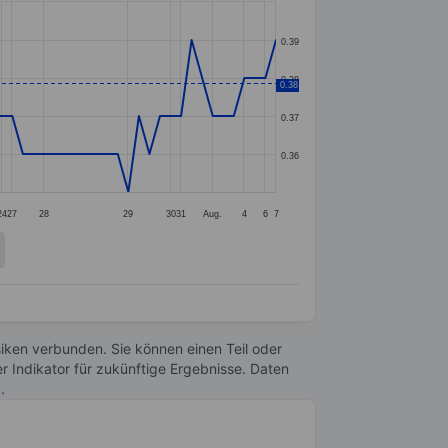
0.39
0.38
0.38
0.37
0.36
24
27
28
29
30
31
Aug.
4
6
7
Risiken verbunden. Sie können einen Teil oder
r Indikator für zukünftige Ergebnisse. Daten
n
.