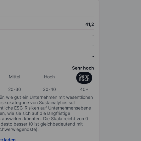
41,2
-
-
-
Sehr hoch
Sehr
Mittel
Hoch
hoch
20-30
30-40
40+
für, wie gut ein Unternehmen mit wesentlichen
ikokategorie von Sustainalytics soll
sentliche ESG-Risiken auf Unternehmensebene
n, wie sie sich auf die langfristige
auswirken könnten. Die Skala reicht von 0
, desto besser (0 ist gleichbedeutend mit
schwerwiegendste).
erladen