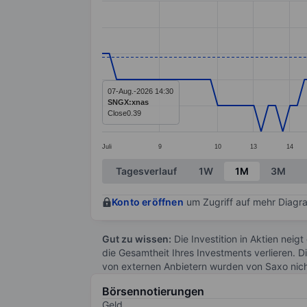
Line chart with 98 data points.
The chart has 1 X axis displaying categ
The chart has 1 Y axis displaying value
07-Aug.-2026 14:30
SNGX:xnas
Close
0.39
Juli
9
10
13
14
End of interactive chart.
Tagesverlauf
1W
1M
3M
Konto eröffnen
um Zugriff auf mehr Diagra
Gut zu wissen:
Die Investition in Aktien neigt
die Gesamtheit Ihres Investments verlieren. D
von externen Anbietern wurden von Saxo nic
Börsennotierungen
Geld