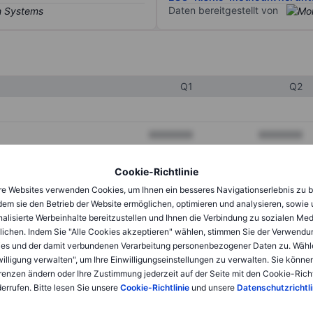
Daten bereitgestellt von
Q1
Q2
XXXXXXX
XXXXXXX
XXXXXXX
XXXXXXX
Cookie-Richtlinie
XXXXXXX
XXXXXXX
e Websites verwenden Cookies, um Ihnen ein besseres Navigationserlebnis zu b
dem sie den Betrieb der Website ermöglichen, optimieren und analysieren, sowie
alisierte Werbeinhalte bereitzustellen und Ihnen die Verbindung zu sozialen Me
lichen. Indem Sie "Alle Cookies akzeptieren" wählen, stimmen Sie der Verwendu
XXXXXXX
XXXXXXX
es und der damit verbundenen Verarbeitung personenbezogener Daten zu. Wähl
willigung verwalten", um Ihre Einwilligungseinstellungen zu verwalten. Sie können
XXXXXXX
XXXXXXX
renzen ändern oder Ihre Zustimmung jederzeit auf der Seite mit den Cookie-Richt
errufen. Bitte lesen Sie unsere
Cookie-Richtlinie
und unsere
Datenschutzrichtli
XXXXXXX
XXXXXXX