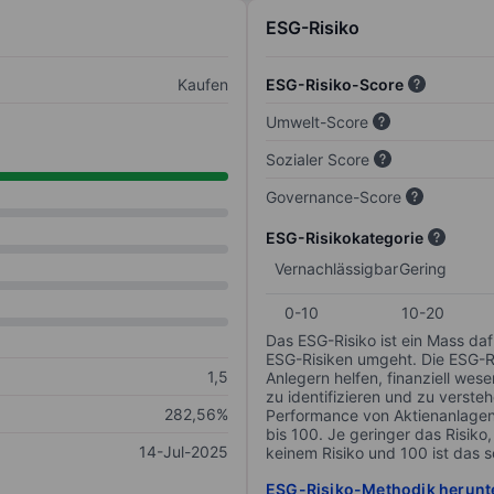
ESG-Risiko
Kaufen
ESG-Risiko-Score
Umwelt-Score
Sozialer Score
Governance-Score
ESG-Risikokategorie
Vernachlässigbar
Gering
0-10
10-20
Das ESG-Risiko ist ein Mass da
ESG-Risiken umgeht. Die ESG-Ris
1,5
Anlegern helfen, finanziell we
zu identifizieren und zu verstehe
282,56%
Performance von Aktienanlagen 
bis 100. Je geringer das Risiko
14-Jul-2025
keinem Risiko und 100 ist das 
ESG-Risiko-Methodik herunt