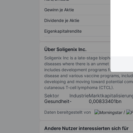
Gewinn je Aktie
Dividende je Aktie
Eigenkapitalrendite
Über Soligenix Inc.
Soligenix Inc is a late-stage biopharmaceutic
diseases where there is an unmet medical ne
includes development programs for RiVax, a ri
disease and various vaccine programs, includ
developing and moving toward potential commerc
cutaneous T-cell lymphoma (CTCL).
Sektor
Industrie
Marktkapitalisierun
Gesundheit
-
0,00833401bn
Daten bereitgestellt von
/
Andere Nutzer interessierten sich für