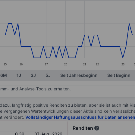
ories.
s. Data ranges from 0.35 to 0.39.
15
16
17
20
21
22
23
6M
1J
3J
5J
Seit Jahresbeginn
Seit Beginn
mm- und Analyse-Tools zu erhalten.
 dazu, langfristig positive Renditen zu bieten, aber sie ist auch mit 
ie vergangenen Wertentwicklungen dieser Aktie sind kein verlässliche
ht verändert.
Vollständiger Haftungsausschluss für Daten ansehe
Renditen
0.39
07-Aug.-2026