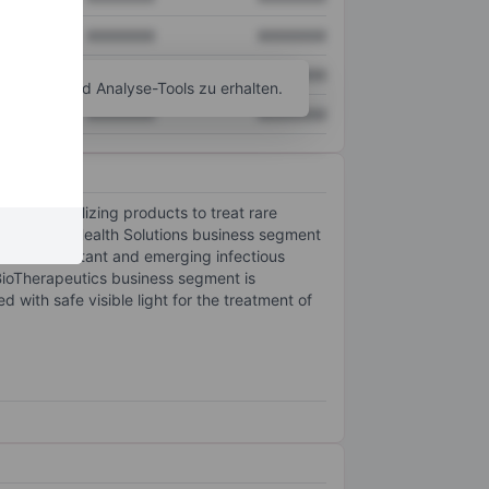
XXXXXXX
XXXXXXX
XXXXXXX
XXXXXXX
agramm- und Analyse-Tools zu erhalten.
XXXXXXX
XXXXXXX
 commercializing products to treat rare
he Public Health Solutions business segment
biotic resistant and emerging infectious
BioTherapeutics business segment is
 with safe visible light for the treatment of