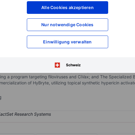
Alle Cookies akzeptieren
XXXXXXX
XXXXXXX
XXXXXXX
XXXXXXX
Konto eröffnen
um Zugriff auf mehr Di
Nur notwendige Cookies
XXXXXXX
XXXXXXX
Einwilligung verwalten
al company based in the United States. It focuses on developing and
ed. The company operates through two business segments namely: T
Schweiz
cin toxin vaccine candidate, GX943, a therapeutic candidate for anti
ing a program targeting filoviruses and CiVax; and The Specialized 
ialization of HyBryte, utilizing topical synthetic hypericin activated
g