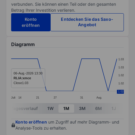
verbunden. Sie können einen Teil oder den gesamten
Betrag Ihrer Investition verlieren.
Konto
Entdecken Sie das Saxo-
Angebot
eröffnen
Diagramm
Chart
1.03
Line chart with 13 data points.
1.03
The chart has 1 X axis displaying categories.
06-Aug.-2026 13:30
1.02
RLIA:xmce
The chart has 1 Y axis displaying values. Data ranges 
Close
1.03
1.02
1.02
Juli
14
21
27
31
Aug.
End of interactive chart.
Tagesverlauf
1W
1M
3M
6M
1J
3J
Konto eröffnen
um Zugriff auf mehr Diagramm- und
Analyse-Tools zu erhalten.