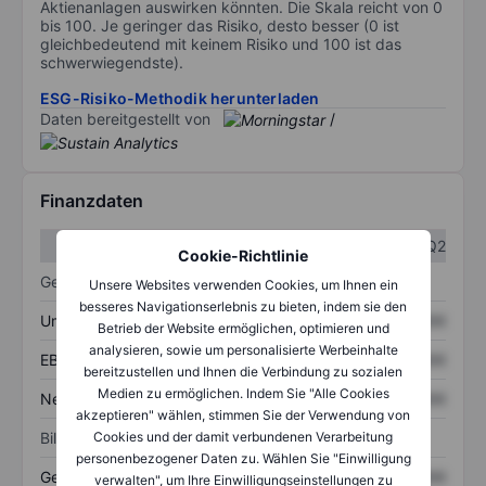
Aktienanlagen auswirken könnten. Die Skala reicht von 0
bis 100. Je geringer das Risiko, desto besser (0 ist
gleichbedeutend mit keinem Risiko und 100 ist das
schwerwiegendste).
ESG-Risiko-Methodik herunterladen
Daten bereitgestellt von
/
Finanzdaten
Q1
Q2
Cookie-Richtlinie
Gewinn- und Verlustrechnung
Unsere Websites verwenden Cookies, um Ihnen ein
besseres Navigationserlebnis zu bieten, indem sie den
Umsatz
XXXXXXX
XXXXXXX
Betrieb der Website ermöglichen, optimieren und
analysieren, sowie um personalisierte Werbeinhalte
EBITDA
XXXXXXX
XXXXXXX
bereitzustellen und Ihnen die Verbindung zu sozialen
Medien zu ermöglichen. Indem Sie "Alle Cookies
Nettoeinkommen
XXXXXXX
XXXXXXX
akzeptieren" wählen, stimmen Sie der Verwendung von
Bilanz
Cookies und der damit verbundenen Verarbeitung
personenbezogener Daten zu. Wählen Sie "Einwilligung
Gesamtvermögen
XXXXXXX
XXXXXXX
verwalten", um Ihre Einwilligungseinstellungen zu