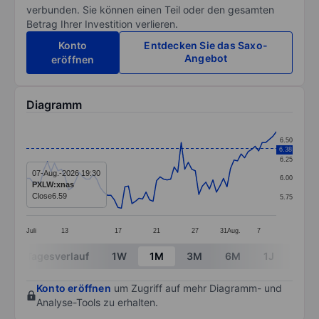
verbunden. Sie können einen Teil oder den gesamten
Betrag Ihrer Investition verlieren.
Konto
Entdecken Sie das Saxo-
Angebot
eröffnen
Diagramm
Chart
6.50
6.38
Line chart with 72 data points.
6.25
The chart has 1 X axis displaying categories.
07-Aug.-2026 19:30
6.00
PXLW:xnas
The chart has 1 Y axis displaying values. Data ranges 
Close
6.59
5.75
Juli
13
17
21
27
31
Aug.
7
End of interactive chart.
Tagesverlauf
1W
1M
3M
6M
1J
3J
Konto eröffnen
um Zugriff auf mehr Diagramm- und
Analyse-Tools zu erhalten.