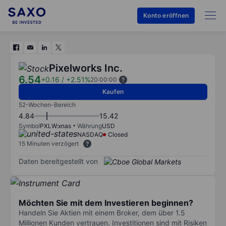
Konto eröffnen
Pixelworks Inc.
6.54
+0.16
/
+2.51%
20:00:00
Kaufen
52-Wochen-Bereich
4.84
15.42
Symbol
PXLW:xnas
Währung
USD
NASDAQ
Closed
15 Minuten verzögert
Daten bereitgestellt von
Möchten Sie mit dem Investieren beginnen?
Handeln Sie Aktien mit einem Broker, dem über 1.5
Millionen Kunden vertrauen. Investitionen sind mit Risiken