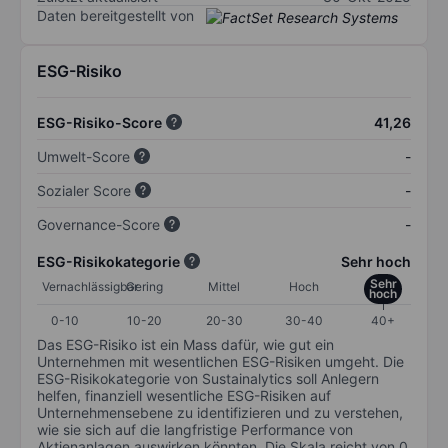
Daten bereitgestellt von
ESG-Risiko
ESG-Risiko-Score
41,26
Umwelt-Score
-
Sozialer Score
-
Governance-Score
-
ESG-Risikokategorie
Sehr hoch
Sehr
Vernachlässigbar
Gering
Mittel
Hoch
hoch
0-10
10-20
20-30
30-40
40+
Das ESG-Risiko ist ein Mass dafür, wie gut ein
Unternehmen mit wesentlichen ESG-Risiken umgeht. Die
ESG-Risikokategorie von Sustainalytics soll Anlegern
helfen, finanziell wesentliche ESG-Risiken auf
Unternehmensebene zu identifizieren und zu verstehen,
wie sie sich auf die langfristige Performance von
Aktienanlagen auswirken könnten. Die Skala reicht von 0