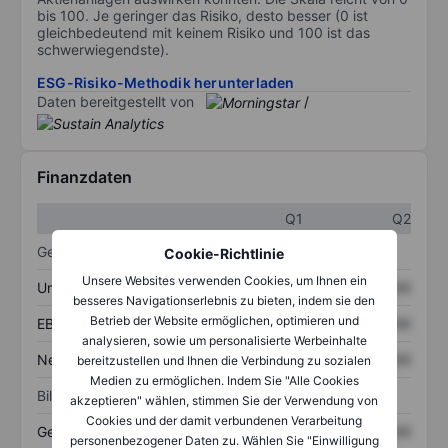
bis 100. Je geringer das Risiko, desto besser (0 ist
gleichbedeutend mit keinem Risiko und 100 ist das
schwerwiegendste).
ESG-Risiko-Methodik herunterladen
Daten bereitgestellt von
/
Finanzdaten
Q1
Q2
Gewinn- und Verlustrechnung
Cookie-Richtlinie
Unsere Websites verwenden Cookies, um Ihnen ein
Umsatz
XXXXXXX
XXXXXXX
besseres Navigationserlebnis zu bieten, indem sie den
Betrieb der Website ermöglichen, optimieren und
EBITDA
XXXXXXX
XXXXXXX
analysieren, sowie um personalisierte Werbeinhalte
Nettoeinkommen
XXXXXXX
XXXXXXX
bereitzustellen und Ihnen die Verbindung zu sozialen
Medien zu ermöglichen. Indem Sie "Alle Cookies
Bilanz
akzeptieren" wählen, stimmen Sie der Verwendung von
Cookies und der damit verbundenen Verarbeitung
Gesamtvermögen
XXXXXXX
XXXXXXX
personenbezogener Daten zu. Wählen Sie "Einwilligung