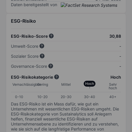
Daten bereitgestellt von
ESG-Risiko
ESG-Risiko-Score
30,88
Umwelt-Score
-
Sozialer Score
-
Governance-Score
-
ESG-Risikokategorie
Hoch
Hoch
Vernachlässigbar
Gering
Mittel
Sehr
hoch
0-10
10-20
20-30
30-40
40+
Das ESG-Risiko ist ein Mass dafür, wie gut ein
Unternehmen mit wesentlichen ESG-Risiken umgeht. Die
ESG-Risikokategorie von Sustainalytics soll Anlegern
helfen, finanziell wesentliche ESG-Risiken auf
Unternehmensebene zu identifizieren und zu verstehen,
wie sie sich auf die langfristige Performance von