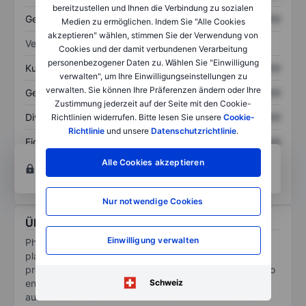
bereitzustellen und Ihnen die Verbindung zu sozialen
Gesamtschulden
XXXXXXX
XXXXXXX
Medien zu ermöglichen. Indem Sie "Alle Cookies
akzeptieren" wählen, stimmen Sie der Verwendung von
Verhältnisse
Cookies und der damit verbundenen Verarbeitung
personenbezogener Daten zu. Wählen Sie "Einwilligung
Kurs/Umsatz
XXXXXXX
XXXXXXX
verwalten", um Ihre Einwilligungseinstellungen zu
verwalten. Sie können Ihre Präferenzen ändern oder Ihre
Gewinn je Aktie
XXXXXXX
XXXXXXX
Zustimmung jederzeit auf der Seite mit den Cookie-
Dividende je Aktie
XXXXXXX
XXXXXXX
Richtlinien widerrufen. Bitte lesen Sie unsere
Cookie-
Richtlinie
und unsere
Datenschutzrichtlinie
.
Eigenkapitalrendite
XXXXXXX
XXXXXXX
Konto eröffnen
um Zugriff auf mehr Diagramm-
Alle Cookies akzeptieren
und Analyse-Tools zu erhalten.
Nur notwendige Cookies
Über Phunware Inc.
Einwilligung verwalten
Phunware Inc is a software company. It is a cloud
platform for mobile that provides companies with the
products, solutions, and data and services necessary to
Schweiz
engage, manage and monetize its mobile application
audiences. It derives maximum revenue from United