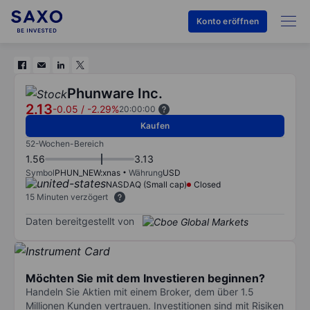
Konto eröffnen
Phunware Inc.
2.13
-0.05
/
-2.29%
20:00:00
Kaufen
52-Wochen-Bereich
1.56
3.13
Symbol
PHUN_NEW:xnas
Währung
USD
NASDAQ (Small cap)
Closed
15 Minuten verzögert
Daten bereitgestellt von
Möchten Sie mit dem Investieren beginnen?
Handeln Sie Aktien mit einem Broker, dem über 1.5
Millionen Kunden vertrauen. Investitionen sind mit Risiken