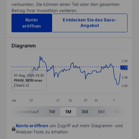
verbunden. Sie können einen Teil oder den gesamten
Betrag Ihrer Investition verlieren.
Konto
Entdecken Sie das Saxo-
Angebot
eröffnen
Diagramm
Chart
2.24
Line chart with 123 data points.
2.18
2.16
The chart has 1 X axis displaying categories.
07-Aug.-2026 19:30
2.08
PHUN_NEW:xnas
The chart has 1 Y axis displaying values. Data ranges 
Close
2.12
2.00
Juli
13
17
21
27
31
7
End of interactive chart.
Tagesverlauf
1W
1M
3M
6M
1J
3J
Konto eröffnen
um Zugriff auf mehr Diagramm- und
Analyse-Tools zu erhalten.