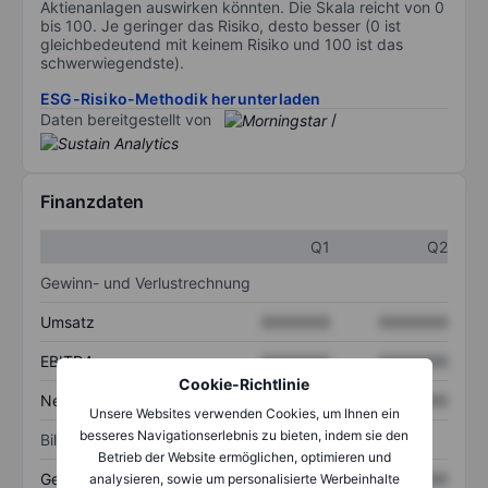
Aktienanlagen auswirken könnten. Die Skala reicht von 0
bis 100. Je geringer das Risiko, desto besser (0 ist
gleichbedeutend mit keinem Risiko und 100 ist das
schwerwiegendste).
ESG-Risiko-Methodik herunterladen
Daten bereitgestellt von
/
Finanzdaten
Q1
Q2
Gewinn- und Verlustrechnung
Umsatz
XXXXXXX
XXXXXXX
EBITDA
XXXXXXX
XXXXXXX
Cookie-Richtlinie
Nettoeinkommen
XXXXXXX
XXXXXXX
Unsere Websites verwenden Cookies, um Ihnen ein
besseres Navigationserlebnis zu bieten, indem sie den
Bilanz
Betrieb der Website ermöglichen, optimieren und
Gesamtvermögen
XXXXXXX
XXXXXXX
analysieren, sowie um personalisierte Werbeinhalte