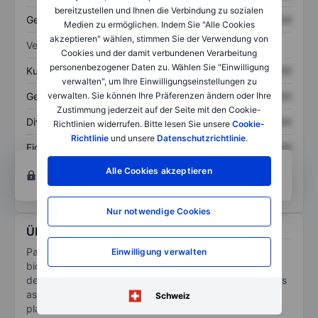
bereitzustellen und Ihnen die Verbindung zu sozialen
Gesamtschulden
XXXXXXX
XXXXXXX
Medien zu ermöglichen. Indem Sie "Alle Cookies
akzeptieren" wählen, stimmen Sie der Verwendung von
Verhältnisse
Cookies und der damit verbundenen Verarbeitung
personenbezogener Daten zu. Wählen Sie "Einwilligung
Kurs/Umsatz
XXXXXXX
XXXXXXX
verwalten", um Ihre Einwilligungseinstellungen zu
verwalten. Sie können Ihre Präferenzen ändern oder Ihre
Gewinn je Aktie
XXXXXXX
XXXXXXX
Zustimmung jederzeit auf der Seite mit den Cookie-
Dividende je Aktie
XXXXXXX
XXXXXXX
Richtlinien widerrufen. Bitte lesen Sie unsere
Cookie-
Richtlinie
und unsere
Datenschutzrichtlinie
.
Eigenkapitalrendite
XXXXXXX
XXXXXXX
Konto eröffnen
um Zugriff auf mehr Diagramm-
Alle Cookies akzeptieren
und Analyse-Tools zu erhalten.
Nur notwendige Cookies
Über Parabilis Medicines Inc
Parabilis Medicines Inc s a clinical-stage
Einwilligung verwalten
biopharmaceutical company. It is focused on the
development of medicines targeting protein interactions
associated with human diseases. It uses a proprietary
Schweiz
platform to develop stabilized helical peptide