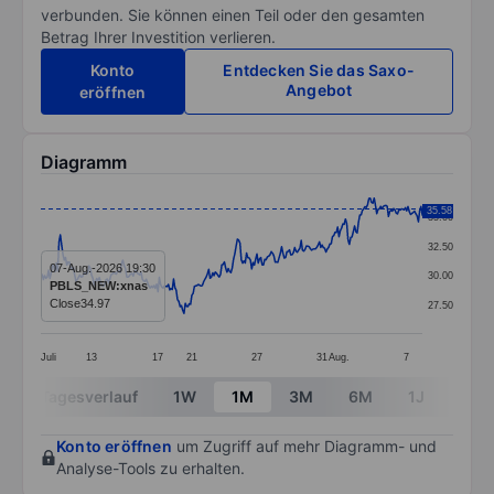
verbunden. Sie können einen Teil oder den gesamten
Betrag Ihrer Investition verlieren.
Konto
Entdecken Sie das Saxo-
Angebot
eröffnen
Diagramm
Chart
35.58
35.00
Line chart with 294 data points.
32.50
The chart has 1 X axis displaying categories.
07-Aug.-2026 19:30
30.00
PBLS_NEW:xnas
The chart has 1 Y axis displaying values. Data ranges 
Close
34.97
27.50
Juli
13
17
21
27
31
Aug.
7
End of interactive chart.
Tagesverlauf
1W
1M
3M
6M
1J
3J
Konto eröffnen
um Zugriff auf mehr Diagramm- und
Analyse-Tools zu erhalten.