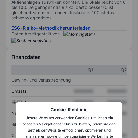
Aktienanlagen auswirken könnten. Die Skala reicht von 0
bis 100. Je geringer das Risiko, desto besser (0 ist
gleichbedeutend mit keinem Risiko und 100 ist das
schwerwiegendste).
ESG-Risiko-Methodik herunterladen
Daten bereitgestellt von
/
Finanzdaten
Q1
Q2
Gewinn- und Verlustrechnung
Umsatz
XXXXXXX
XXXXXXX
EBITDA
XXXXXXX
XXXXXXX
Cookie-Richtlinie
Nettoeinkommen
XXXXXXX
XXXXXXX
Unsere Websites verwenden Cookies, um Ihnen ein
besseres Navigationserlebnis zu bieten, indem sie den
Bilanz
Betrieb der Website ermöglichen, optimieren und
Gesamtvermögen
XXXXXXX
XXXXXXX
analysieren, sowie um personalisierte Werbeinhalte