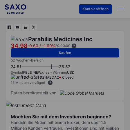
Konto eröffnen
Parabilis Medicines Inc
34.98
-0.60
/
-1.69%
20:00:00
Kaufen
52-Wochen-Bereich
24.51
36.82
Symbol
PBLS_NEW:xnas
Währung
USD
NASDAQ
Closed
15 Minuten verzögert
Daten bereitgestellt von
Möchten Sie mit dem Investieren beginnen?
Handeln Sie Aktien mit einem Broker, dem über 1.5
Millionen Kunden vertrauen. Investitionen sind mit Risiken