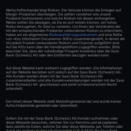
Wertschriftenhandel birgt Risiken. Die Verluste können die Einlagen auf
Margin-Produkten übersteigen. Sie sollten verstehen wie unsere
Produkte funktionieren und welche Risiken mit diesen einhergehen.
Weiter sollten Sie abwägen, ob Sie es sich leisten können, ein hohes
Risiko einzugehen, Ihr Geld zu verlieren. Um Ihnen das Verständnis der
mit den entsprechenden Produkten verbundenen Risiken zu erleichtern,
haben wir ein allgemeines
Risikoaufklärungsdokument
und eine Reihe
von «Key Information Documents» (KIDs) zusammengestellt, in denen die
mit jedem Produkt verbundenen Risiken und Chancen aufgeführt sind.
Auf die KIDs kann über die Handelsplattform zugegriffen werden. Bitte
beachten Sie, dass der vollständige Prospekt kostenlos über die Saxo
Bank (Schweiz) AG oder den Emittenten bezogen werden kann.
Auf diese Website kann weltweit zugegriffen werden. Die Informationen
auf der Website beziehen sich jedoch auf die Saxo Bank (Schweiz) AG.
Alle Kunden werden direkt mit der Saxo Bank (Schweiz) AG
zusammenarbeiten und alle Kundenvereinbarungen werden mit der Saxo
Bank (Schweiz) AG geschlossen und somit schweizerischem Recht
unterstellt.
Der Inhalt dieser Website stellt Marketingmaterial dar und wurde keiner
Aufsichtsbehörde gemeldet oder übermittelt.
Sofern Sie mit der Saxo Bank (Schweiz) AG Kontakt aufnehmen oder
diese Webseite besuchen, nehmen Sie zur Kenntnis und akzeptieren,
dass sämtliche Daten, welche Sie über diese Webseite, per Telefon oder
durch ein anderes Kommunikationsmittel (z.B. E-Mail) der Saxo Bank