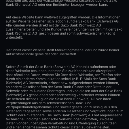
beachten Sie, dass der vollständige Prospekt kostenlos über die Saxo
Bank (Schweiz) AG oder den Emittenten bezogen werden kann.
Auf diese Website kann weltweit zugegriffen werden. Die Informationen
auf der Website beziehen sich jedoch auf die Saxo Bank (Schweiz) AG.
Alle Kunden werden direkt mit der Saxo Bank (Schweiz) AG
zusammenarbeiten und alle Kundenvereinbarungen werden mit der Saxo
Bank (Schweiz) AG geschlossen und somit schweizerischem Recht
unterstellt.
Der Inhalt dieser Website stellt Marketingmaterial dar und wurde keiner
Aufsichtsbehörde gemeldet oder übermittelt.
Sofern Sie mit der Saxo Bank (Schweiz) AG Kontakt aufnehmen oder
diese Webseite besuchen, nehmen Sie zur Kenntnis und akzeptieren,
dass sämtliche Daten, welche Sie über diese Webseite, per Telefon oder
durch ein anderes Kommunikationsmittel (z.B. E-Mail) der Saxo Bank
(Schweiz) AG übermitteln, erfasst bzw. aufgezeichnet werden können,
an andere Gesellschaften der Saxo Bank Gruppe oder Dritte in der
Schweiz oder im Ausland übertragen und von diesen oder der Saxo Bank
(Schweiz) AG gespeichert oder anderweitig verarbeitet werden können.
Sie befreien diesbezüglich die Saxo Bank (Schweiz) AG von ihren
Verpflichtungen aus dem schweizerischen Bank- und
Wertpapierhändlergeheimnis, und soweit gesetzlich zulässig, aus den
Datenschutzgesetzen sowie anderen Gesetzen und Verpflichtungen zum
Schutz der Privatsphäre. Die Saxo Bank (Schweiz) AG hat angemessene
technische und organisatorische Vorkehrungen getroffen, um diese
Daten vor der unbefugten Verarbeitung und Offenlegung zu schützen
und einen angemessenen Schutz dieser Daten zu gewährleisten.