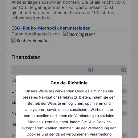
Aktienanlagen auswirken könnten. Die Skala reicht von 0
bis 100. Je geringer das Risiko, desto besser (0 ist
gleichbedeutend mit keinem Risiko und 100 ist das
schwerwiegendste).
ESG-Risiko-Methodik herunterladen
Daten bereitgestellt von
/
Finanzdaten
Q1
Q2
Gewinn- und Verlustrechnung
Cookie-Richtlinie
Umsatz
XXXXXXX
XXXXXXX
Unsere Websites verwenden Cookies, um Ihnen ein
besseres Navigationserlebnis zu bieten, indem sie den
EBITDA
XXXXXXX
XXXXXXX
Betrieb der Website ermöglichen, optimieren und
analysieren, sowie um personalisierte Werbeinhalte
Nettoeinkommen
XXXXXXX
XXXXXXX
bereitzustellen und Ihnen die Verbindung zu sozialen
Medien zu ermöglichen. Indem Sie "Alle Cookies
Bilanz
akzeptieren" wählen, stimmen Sie der Verwendung von
Cookies und der damit verbundenen Verarbeitung
Gesamtvermögen
XXXXXXX
XXXXXXX