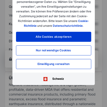
personenbezogener Daten zu. Wählen Sie "Einwilligung
Gesamtschulden
XXXXXXX
XXXXXXX
verwalten", um Ihre Einwilligungseinstellungen zu
verwalten. Sie können Ihre Präferenzen ändern oder Ihre
Verhältnisse
Zustimmung jederzeit auf der Seite mit den Cookie-
Richtlinien widerrufen. Bitte lesen Sie unsere
Cookie-
Kurs/Umsatz
XXXXXXX
XXXXXXX
Richtlinie
und unsere
Datenschutzrichtlinie
.
Gewinn je Aktie
XXXXXXX
XXXXXXX
Alle Cookies akzeptieren
Dividende je Aktie
XXXXXXX
XXXXXXX
Eigenkapitalrendite
XXXXXXX
XXXXXXX
Nur notwendige Cookies
Konto eröffnen
um Zugriff auf mehr Diagramm-
und Analyse-Tools zu erhalten.
Einwilligung verwalten
Über Neptune Insurance Holdings Inc
Schweiz
Neptune Insurance Holdings Inc is a high-growth,
profitable, data-driven MGA that offers residential and
commercial insurance products, including primary flood
insurance, excess flood insurance and parametric
earthquake insurance, distributed through a nationwide