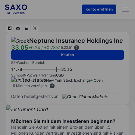
Konto eröffnen
Neptune Insurance Holdings Inc
33.05
+0.24
/
+0.73%
15:22:51
Kaufen
52-Wochen-Bereich
14.78
35.15
Symbol
NP:xnys
Währung
USD
New York Stock Exchange
Open
15 Minuten verzögert
Daten bereitgestellt von
Möchten Sie mit dem Investieren beginnen?
Handeln Sie Aktien mit einem Broker, dem über 1.5
Millionen Kunden vertrauen. Investitionen sind mit Risiken