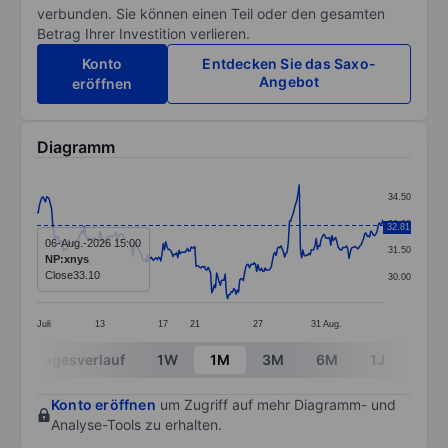
verbunden. Sie können einen Teil oder den gesamten
Betrag Ihrer Investition verlieren.
Konto
Entdecken Sie das Saxo-
Angebot
eröffnen
Diagramm
Chart
34.50
Line chart with 286 data points.
33.00
32.81
The chart has 1 X axis displaying categories.
06-Aug.-2026 15:00
31.50
NP:xnys
The chart has 1 Y axis displaying values. Data ranges
Close
33.10
30.00
Juli
13
17
21
27
31
Aug.
End of interactive chart.
Tagesverlauf
1W
1M
3M
6M
1J
3J
Konto eröffnen
um Zugriff auf mehr Diagramm- und
Analyse-Tools zu erhalten.