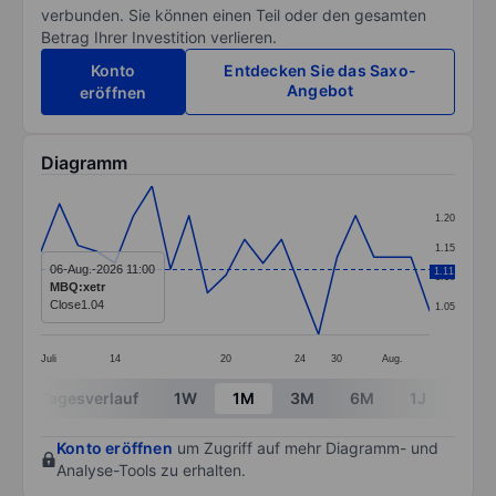
verbunden. Sie können einen Teil oder den gesamten
Betrag Ihrer Investition verlieren.
Konto
Entdecken Sie das Saxo-
Angebot
eröffnen
Diagramm
Chart
1.20
Line chart with 22 data points.
1.15
The chart has 1 X axis displaying categories.
06-Aug.-2026 11:00
1.11
1.10
MBQ:xetr
The chart has 1 Y axis displaying values. Data ranges 
Close
1.04
1.05
Juli
14
20
24
30
Aug.
End of interactive chart.
Tagesverlauf
1W
1M
3M
6M
1J
3J
Konto eröffnen
um Zugriff auf mehr Diagramm- und
Analyse-Tools zu erhalten.