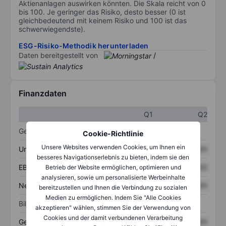
Aktienanlagen auswirken könnten. Die Skala reicht von 0
bis 100. Je geringer das Risiko, desto besser (0 ist
gleichbedeutend mit keinem Risiko und 100 ist das
schwerwiegendste).
ESG-Risiko-Methodik herunterladen
Daten bereitgestellt von
/
Finanzdaten
Q1
Q2
Gewinn- und Verlustrechnung
Cookie-Richtlinie
Unsere Websites verwenden Cookies, um Ihnen ein
Umsatz
XXXXXXX
XXXXXXX
besseres Navigationserlebnis zu bieten, indem sie den
EBITDA
XXXXXXX
XXXXXXX
Betrieb der Website ermöglichen, optimieren und
analysieren, sowie um personalisierte Werbeinhalte
Nettoeinkommen
XXXXXXX
XXXXXXX
bereitzustellen und Ihnen die Verbindung zu sozialen
Medien zu ermöglichen. Indem Sie "Alle Cookies
Bilanz
akzeptieren" wählen, stimmen Sie der Verwendung von
Cookies und der damit verbundenen Verarbeitung
Gesamtvermögen
XXXXXXX
XXXXXXX