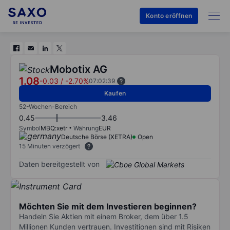
Konto eröffnen
Mobotix AG
1.08
-0.03
/
-2.70%
07:02:39
Kaufen
52-Wochen-Bereich
0.45
3.46
Symbol
MBQ:xetr
Währung
EUR
Deutsche Börse (XETRA)
Open
15 Minuten verzögert
Daten bereitgestellt von
Möchten Sie mit dem Investieren beginnen?
Handeln Sie Aktien mit einem Broker, dem über 1.5
Millionen Kunden vertrauen. Investitionen sind mit Risiken