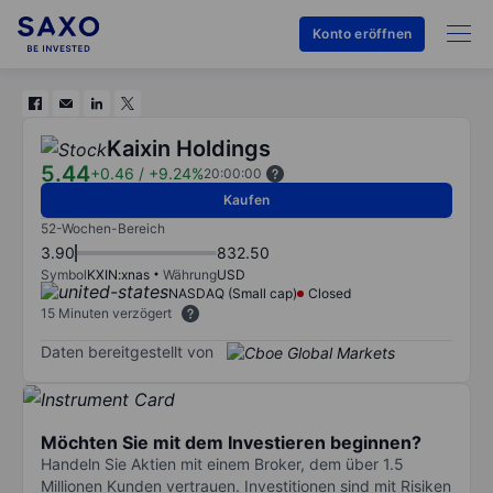
Konto eröffnen
Kaixin Holdings
5.44
+0.46
/
+9.24%
20:00:00
Kaufen
52-Wochen-Bereich
3.90
832.50
Symbol
KXIN:xnas
Währung
USD
NASDAQ (Small cap)
Closed
15 Minuten verzögert
Daten bereitgestellt von
Möchten Sie mit dem Investieren beginnen?
Handeln Sie Aktien mit einem Broker, dem über 1.5
Millionen Kunden vertrauen. Investitionen sind mit Risiken