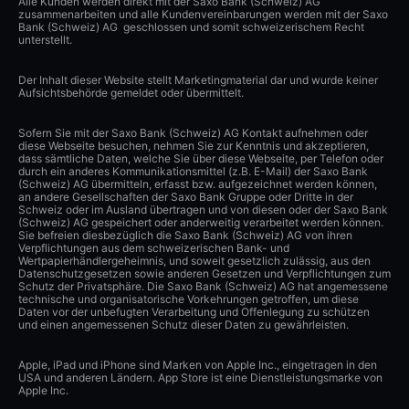
Alle Kunden werden direkt mit der Saxo Bank (Schweiz) AG
zusammenarbeiten und alle Kundenvereinbarungen werden mit der Saxo
Bank (Schweiz) AG geschlossen und somit schweizerischem Recht
unterstellt.
Der Inhalt dieser Website stellt Marketingmaterial dar und wurde keiner
Aufsichtsbehörde gemeldet oder übermittelt.
Sofern Sie mit der Saxo Bank (Schweiz) AG Kontakt aufnehmen oder
diese Webseite besuchen, nehmen Sie zur Kenntnis und akzeptieren,
dass sämtliche Daten, welche Sie über diese Webseite, per Telefon oder
durch ein anderes Kommunikationsmittel (z.B. E-Mail) der Saxo Bank
(Schweiz) AG übermitteln, erfasst bzw. aufgezeichnet werden können,
an andere Gesellschaften der Saxo Bank Gruppe oder Dritte in der
Schweiz oder im Ausland übertragen und von diesen oder der Saxo Bank
(Schweiz) AG gespeichert oder anderweitig verarbeitet werden können.
Sie befreien diesbezüglich die Saxo Bank (Schweiz) AG von ihren
Verpflichtungen aus dem schweizerischen Bank- und
Wertpapierhändlergeheimnis, und soweit gesetzlich zulässig, aus den
Datenschutzgesetzen sowie anderen Gesetzen und Verpflichtungen zum
Schutz der Privatsphäre. Die Saxo Bank (Schweiz) AG hat angemessene
technische und organisatorische Vorkehrungen getroffen, um diese
Daten vor der unbefugten Verarbeitung und Offenlegung zu schützen
und einen angemessenen Schutz dieser Daten zu gewährleisten.
Apple, iPad und iPhone sind Marken von Apple Inc., eingetragen in den
USA und anderen Ländern. App Store ist eine Dienstleistungsmarke von
Apple Inc.