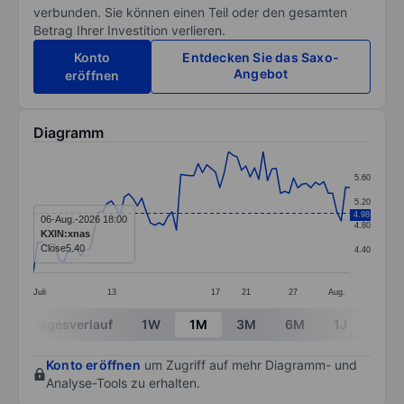
verbunden. Sie können einen Teil oder den gesamten
Betrag Ihrer Investition verlieren.
Konto
Entdecken Sie das Saxo-
Angebot
eröffnen
Diagramm
Chart
5.60
Line chart with 74 data points.
5.20
4.98
The chart has 1 X axis displaying categories.
06-Aug.-2026 18:00
4.80
KXIN:xnas
The chart has 1 Y axis displaying values. Data ranges 
Close
5.40
4.40
Juli
13
17
21
27
Aug.
End of interactive chart.
Tagesverlauf
1W
1M
3M
6M
1J
3J
Konto eröffnen
um Zugriff auf mehr Diagramm- und
Analyse-Tools zu erhalten.