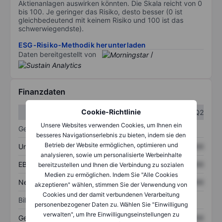
Aktienanlagen auswirken könnten. Die Skala reicht von 0
bis 100. Je geringer das Risiko, desto besser (0 ist
gleichbedeutend mit keinem Risiko und 100 ist das
schwerwiegendste).
ESG-Risiko-Methodik herunterladen
Daten bereitgestellt von
/
Finanzdaten
Cookie-Richtlinie
Q1
Q2
Unsere Websites verwenden Cookies, um Ihnen ein
Gewinn- und Verlustrechnung
besseres Navigationserlebnis zu bieten, indem sie den
Betrieb der Website ermöglichen, optimieren und
Umsatz
XXXXXXX
XXXXXXX
analysieren, sowie um personalisierte Werbeinhalte
EBITDA
XXXXXXX
XXXXXXX
bereitzustellen und Ihnen die Verbindung zu sozialen
Medien zu ermöglichen. Indem Sie "Alle Cookies
Nettoeinkommen
XXXXXXX
XXXXXXX
akzeptieren" wählen, stimmen Sie der Verwendung von
Cookies und der damit verbundenen Verarbeitung
Bilanz
personenbezogener Daten zu. Wählen Sie "Einwilligung
verwalten", um Ihre Einwilligungseinstellungen zu
Gesamtvermögen
XXXXXXX
XXXXXXX